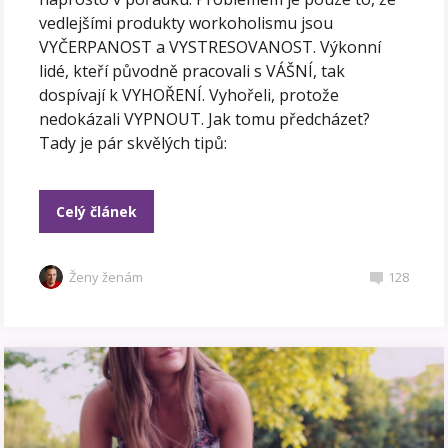
vedlejšími produkty workoholismu jsou
VYČERPANOST a VYSTRESOVANOST. Výkonní
lidé, kteří původně pracovali s VÁŠNÍ, tak
dospívají k VYHOŘENÍ. Vyhořeli, protože
nedokázali VYPNOUT. Jak tomu předcházet?
Tady je pár skvělých tipů:
Celý článek
Ženy ženám
128