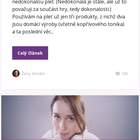
nedokonalou pleť. (Nedokonalá je stále, ale už to
považuji za součást hry, tedy dokonalosti.)
Používám na pleť už jen tři produkty, z nichž dva
jsou domácí výroby (včetně kopřivového tonika)
a ta poslední věc...
Celý článek
Ženy ženám
143