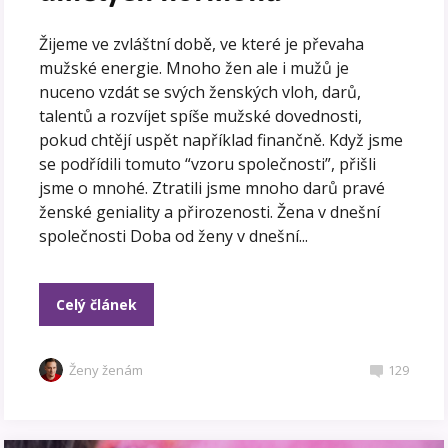
Žijeme ve zvláštní době, ve které je převaha
mužské energie. Mnoho žen ale i mužů je
nuceno vzdát se svých ženských vloh, darů,
talentů a rozvíjet spíše mužské dovednosti,
pokud chtějí uspět například finančně. Když jsme
se podřídili tomuto “vzoru společnosti”, přišli
jsme o mnohé. Ztratili jsme mnoho darů pravé
ženské geniality a přirozenosti. Žena v dnešní
společnosti Doba od ženy v dnešní...
Celý článek
Ženy ženám
129