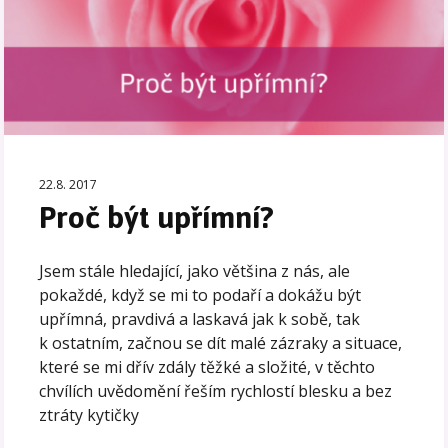
22.8. 2017
Proč být upřímní?
Jsem stále hledající, jako většina z nás, ale
pokaždé, když se mi to podaří a dokážu být
upřímná, pravdivá a laskavá jak k sobě, tak
k ostatním, začnou se dít malé zázraky a situace,
které se mi dřív zdály těžké a složité, v těchto
chvílích uvědomění řeším rychlostí blesku a bez
ztráty kytičky