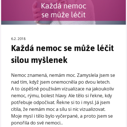
6.2. 2018
Každá nemoc se může léčit
silou myšlenek
Nemoc znamená, nemám moc. Zamyslela jsem se
nad tím, když jsem onemocněla po dvou letech.
A to úspěšně používám vizualizace na jakoukoliv
nemoc, rýmu, bolest hlavy. Ale tělo si řekne, kdy
potřebuje odpočívat. Řekne si to i mysl. Já jsem
cítila, že nemám moc a sílu si nic vizualizovat.
Moje mysl i tělo bylo vyčerpané, a proto jsem se
ponořila do své nemoci...