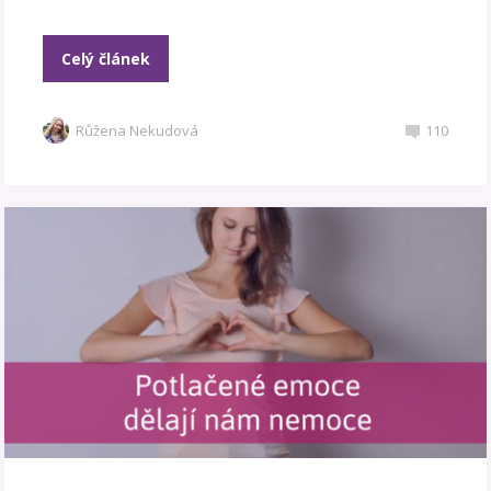
Celý článek
Růžena Nekudová
110