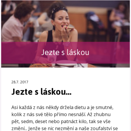
28.7. 2017
Jezte s láskou…
Asi každá z nás někdy držela dietu a je smutné,
kolik z nás své tělo přímo nesnáší. Až zhubnu
pět, sedm, deset nebo patnáct kilo, tak se vše
změní... Jenže se nic nezmění a naše zoufalství se