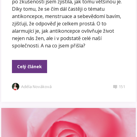
po zkušenosti jsem zjistila, jak tomu většinou je.
Díky tomu, že se čím dál častěji o tématu
antikoncepce, menstruace a sebevědomí bavím,
zjišťuji, že odpověď je celkem prostá. O to
alarmující je, jak antikoncepce ovlivňuje život
nejen nás žen, ale i v podstatě celé naší
společnosti. A na co jsem přišla?
Celý článek
Adéla Nováková
151