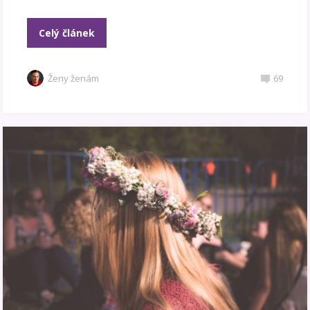
Celý článek
Ženy ženám
69