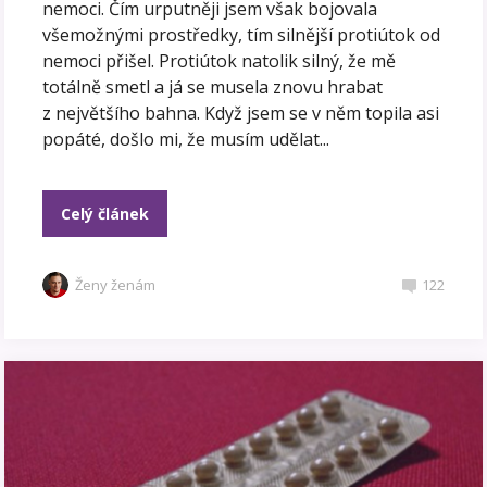
nemoci. Čím urputněji jsem však bojovala
všemožnými prostředky, tím silnější protiútok od
nemoci přišel. Protiútok natolik silný, že mě
totálně smetl a já se musela znovu hrabat
z největšího bahna. Když jsem se v něm topila asi
popáté, došlo mi, že musím udělat...
Celý článek
Ženy ženám
122