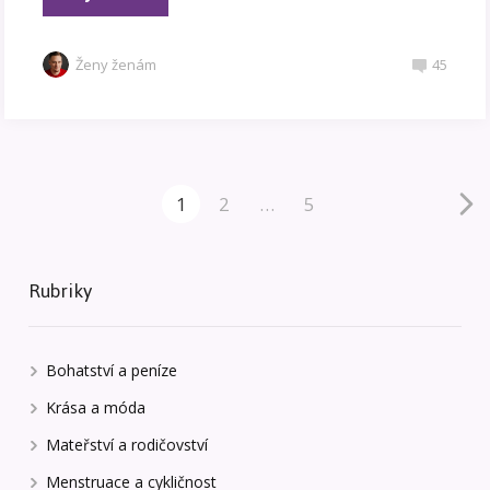
Ženy ženám
45
1
2
…
5
Rubriky
Bohatství a peníze
Krása a móda
Mateřství a rodičovství
Menstruace a cykličnost