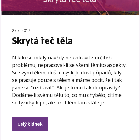
27.7. 2017
Skrytá řeč těla
Nikdo se nikdy navždy neuzdravil z určitého
problému, nepracoval-li se všemi těmito aspekty.
Se svým tělem, duší i myslí. Je dost případů, kdy
se pracuje pouze s tělem a máme pocit, že i tak
jsme se "uzdravili". Ale je tomu tak doopravdy?
Dodáme-li svému tělu to, co mu chybělo, cítíme
se fyzicky lépe, ale problém tam stále je
Celý článek