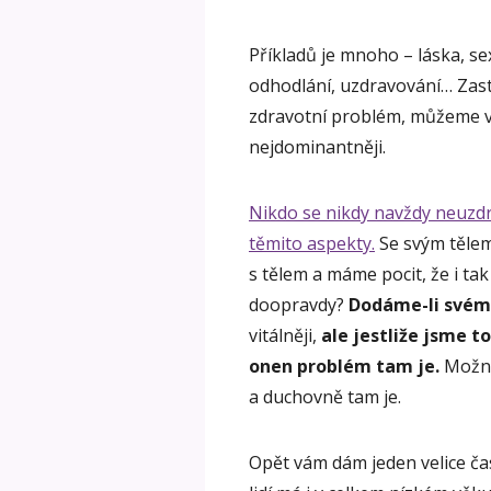
Příkladů je mnoho – láska, sexu
odhodlání, uzdravování… Zast
zdravotní problém, můžeme vi
nejdominantněji.
Nikdo se nikdy navždy neuzdra
těmito aspekty.
Se svým tělem,
s tělem a máme pocit, že i tak
doopravdy?
Dodáme-li svému
vitálněji,
ale jestliže jsme to
onen problém tam je.
Možná
a duchovně tam je.
Opět vám dám jeden velice ča