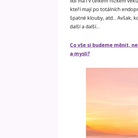
lidí má i v celkem nízkém věk
kteří mají po totálních endop
špatné klouby, atd… Avšak, kd
další a další…
Co vše si budeme měnit, ne
a mysli?