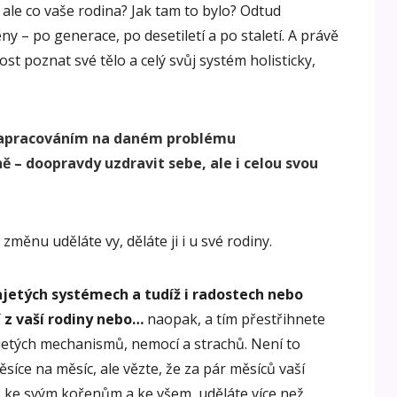
 ale co vaše rodina? Jak tam to bylo? Odtud
y – po generace, po desetiletí a po staletí. A právě
t poznat své tělo a celý svůj systém holisticky,
apracováním na daném problému
ě – doopravdy uzdravit sebe, ale i celou svou
 změnu uděláte vy, děláte ji i u své rodiny.
jetých systémech a tudíž i radostech nebo
 z vaší rodiny nebo…
naopak, a tím přestřihnete
jetých mechanismů, nemocí a strachů. Není to
síce na měsíc, ale vězte, že za pár měsíců vaší
,
ke svým kořenům a ke všem, uděláte více než