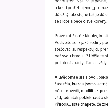
odpouštění. Vše, co je pevné,
a kosti potřebujeme „promazá
důležitý, ale stejně tak je dů
ze srdce a péče o své kořeny.
Právě totiž naše klouby, kos
Podívejte se, z jaké rodiny po
stěžovací si, respektující, p
než svou bradu… ? Udělejte si 
pokolení zpátky. Tam je vždy
A uvědomte si i slovo „poko
čá
st těla, kterou jsem vlastn
něco provedli, modlili se, pr
vždy odmítali pokleknout a skl
Příroda… Jistě chápete, že zde