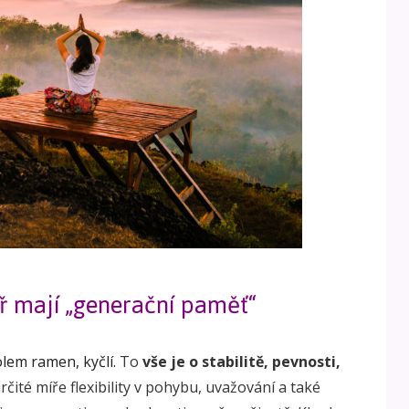
eř mají „generační paměť“
olem ramen, kyčlí.
To
vše je o stabilitě, pevnosti,
určité míře flexibility v pohybu, uvažování a také