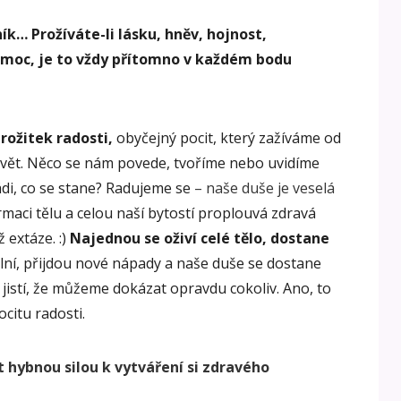
k… Prožíváte-li lásku, hněv, hojnost,
emoc, je to vždy přítomno v každém bodu
rožitek radosti,
obyčejný pocit, který zažíváme od
svět. Něco se nám povede, tvoříme nebo uvidíme
i, co se stane? Radujeme se
– naše duše je veselá
rmaci tělu a celou naší bytostí proplouvá zdravá
 extáze. :)
Najednou se oživí celé tělo, dostane
ní, přijdou nové nápady a naše duše se dostane
i jistí, že můžeme dokázat opravdu cokoliv. Ano, to
citu radosti.
t hybnou silou
k vytváření si zdravého