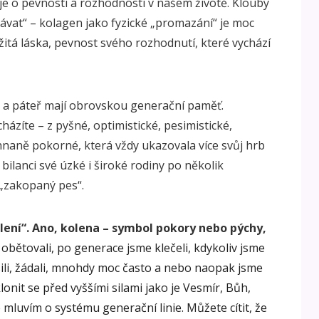
 je o pevnosti a rozhodnosti v našem životě. Klouby
vat“ – kolagen jako fyzické „promazání“ je moc
ležitá láska, pevnost svého rozhodnutí, které vychází
ti a páteř mají obrovskou generační paměť.
cházíte – z pyšné, optimistické, pesimistické,
řehnaně pokorné, která vždy ukazovala více svůj hrb
bilanci své úzké i široké rodiny po několik
 „zakopaný pes“.
lení“. Ano,
kolena – symbol pokory nebo pýchy,
ě obětovali, po generace jsme klečeli, kdykoliv jsme
osili, žádali, mnohdy moc často a nebo naopak jsme
onit se před vyššími silami jako je Vesmír, Bůh,
 mluvím o systému generační linie. Můžete cítit, že