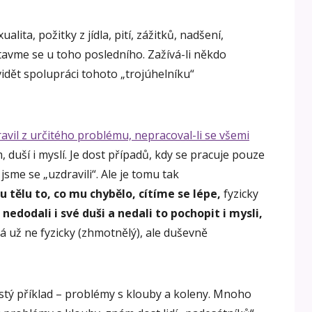
alita, požitky z jídla, pití, zážitků, nadšení,
avme se u toho posledního. Zažívá-li někdo
dět spolupráci tohoto „trojúhelníku“
vil z určitého problému, nepracoval-li se všemi
 duší i myslí. Je dost případů, kdy se pracuje pouze
 jsme se „uzdravili“. Ale je tomu tak
 tělu to, co mu chybělo, cítíme se lépe,
fyzicky
 nedodali i své duši a nedali to pochopit i mysli,
 už ne fyzicky (zhmotnělý), ale duševně
stý příklad – problémy s klouby a koleny. Mnoho