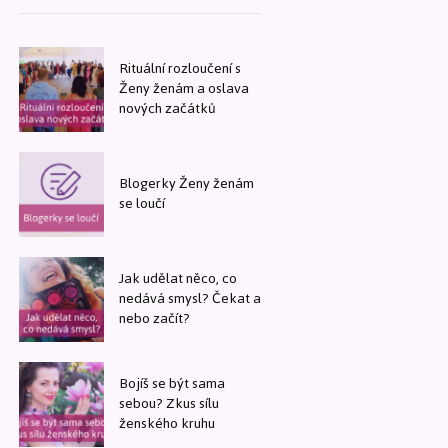
Rituální rozloučení s
Ženy ženám a oslava
nových začátků
Blogerky Ženy ženám
se loučí
Jak udělat něco, co
nedává smysl? Čekat a
nebo začít?
Bojíš se být sama
sebou? Zkus sílu
ženského kruhu