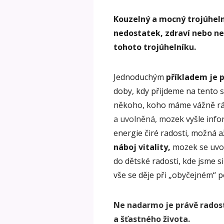
Kouzelný a mocný trojúhelní
nedostatek, zdraví nebo n
tohoto trojúhelníku.
Jednoduchým
příkladem je p
doby, kdy přijdeme na tento 
někoho, koho máme vážně rád
a uvolněná, m
ozek vyšle info
energie čiré radosti, možná až
náboj vitality,
mozek se uvol
do dětské radosti, kde jsme s
vše se děje při „obyčejném“ po
Ne nadarmo je právě rados
a šťastného života.