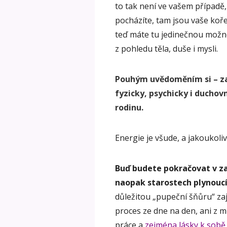
to tak není ve vašem případě,
pocházíte, tam jsou vaše kořen
teď máte tu jedinečnou možnos
z pohledu těla, duše i mysli.
Pouhým uvědoměním si – z
fyzicky,
psychicky i duchovn
rodinu.
Energie je všude, a jakoukoliv
Buď budete pokračovat v za
naopak starostech plynoucí
důležitou „pupeční šňůru“ za
proces ze dne na den, ani z mě
práce a
zejména lásky k sobě