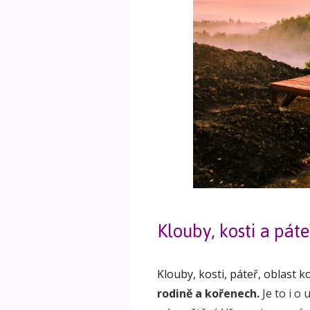
Klouby, kosti a pát
Klouby, kosti, páteř, oblast k
rodině a kořenech.
Je to i o 