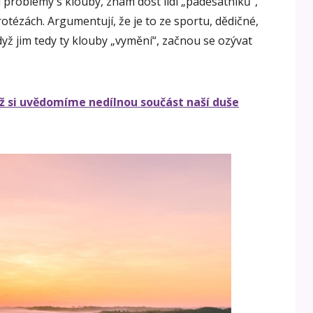
u problémy s klouby, znám dost lidí „padesátníků“,
rotézách. Argumentují, že je to ze sportu, dědičné,
yž jim tedy ty klouby „vymění“, začnou se ozývat
ž si uvědomíme nedílnou součást naší duše