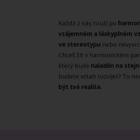
Každá z nás touží po
harmon
vzájemném a láskyplném vz
ve stereotypu
nebo nevyvrc
Chceš žít v harmonickém par
který bude
naladěn na stejn
budete vztah rozvíjet? To n
být tvá realita.