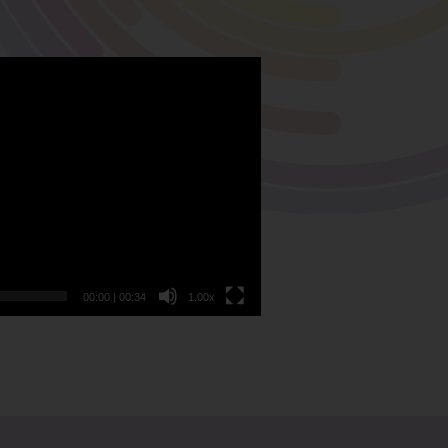
00:00
|
00:34
1.00x