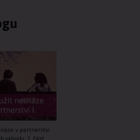
ogu
snáze v partnerství
ch výhodu, 1. část