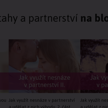
tahy a partnerství
na bl
ivou
Jak využít nesnáze v partnerství
Jak využít ne
a udělat z nich výhodu, 2. část
a udělat z ni