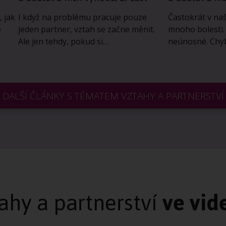
, jak
I když na problému pracuje pouze
Častokrát v naš
é
jeden partner, vztah se začne měnit.
mnoho bolesti.
Ale jen tehdy, pokud si…
neúnosné. Chyb
DALŠÍ ČLÁNKY S TÉMATEM VZTAHY A PARTNERSTVÍ
ahy a partnerství
ve vid