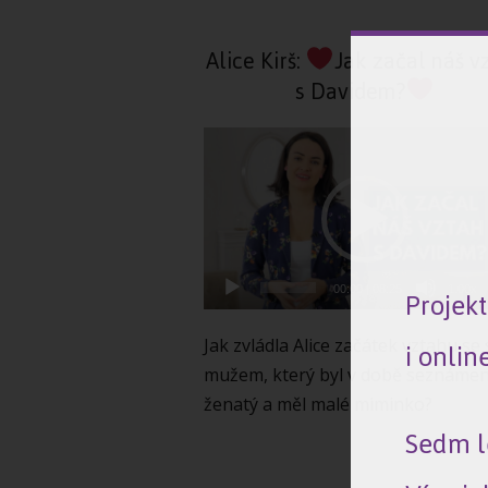
Alice Kirš:
Jak začal náš v
s Davidem?
Video
přehrávač
Projek
00:00
|
08:25
1.00x
i onlin
Jak zvládla Alice začátek vztahu se
mužem, který byl v době seznámen
ženatý a měl malé miminko?
Sedm l