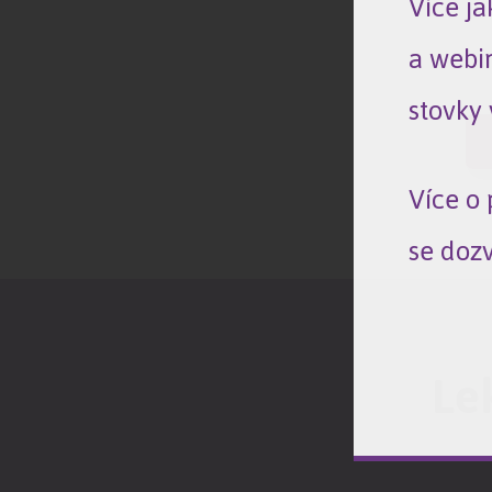
Více j
a webi
stovky 
Více o
se dozv
Le