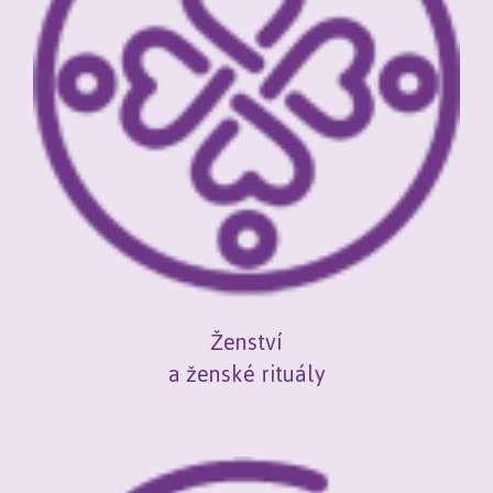
Ženství
a ženské rituály