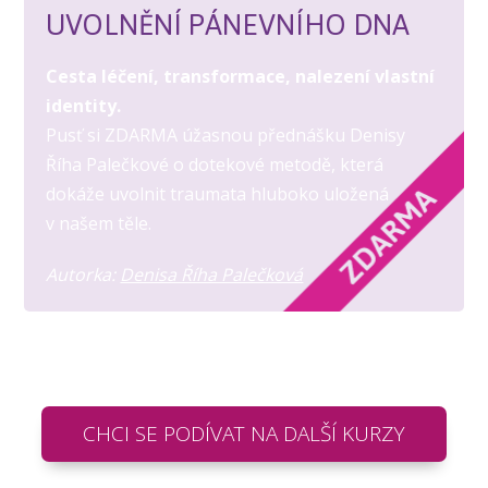
UVOLNĚNÍ PÁNEVNÍHO DNA
Cesta léčení, transformace, nalezení vlastní
identity.
Pusť si ZDARMA úžasnou přednášku Denisy
Říha Palečkové o dotekové metodě, která
dokáže uvolnit traumata hluboko uložená
v našem těle.
Autorka:
Denisa Říha Palečková
CHCI SE PODÍVAT NA DALŠÍ KURZY