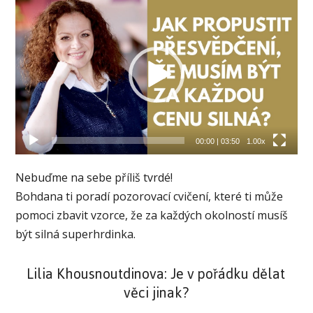
Video
přehrávač
00:00
|
03:50
1.00x
Nebuďme na sebe příliš tvrdé!
Bohdana ti poradí pozorovací cvičení, které ti může
pomoci zbavit vzorce, že za každých okolností musíš
být silná superhrdinka.
Lilia Khousnoutdinova: Je v pořádku dělat
věci jinak?