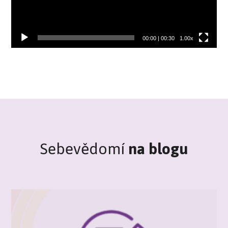
00:00
|
00:30
1.00x
Sebevědomí
na blogu