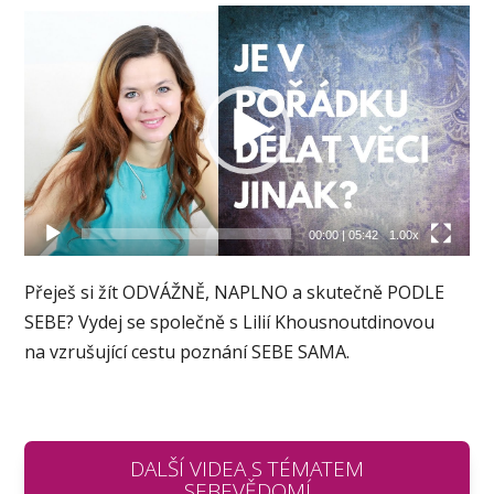
Video
přehrávač
00:00
|
05:42
1.00x
Přeješ si žít ODVÁŽNĚ, NAPLNO a skutečně PODLE
SEBE? Vydej se společně s Lilií Khousnoutdinovou
na vzrušující cestu poznání SEBE SAMA.
DALŠÍ VIDEA S TÉMATEM
SEBEVĚDOMÍ