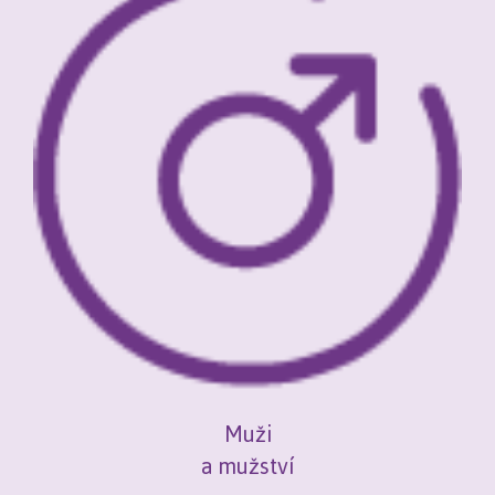
Muži
a mužství