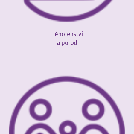
Těhotenství
a porod