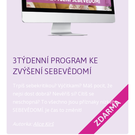
3TÝDENNÍ PROGRAM KE
ZVÝŠENÍ SEBEVĚDOMÍ
Trpíš sebekritikou? Výčitkami? Máš pocit, že
nejsi dost dobrá? Nevěříš si? Cítíš se
neschopná? To všechno jsou příznaky nízkého
SEBEVĚDOMÍ. Je čas to změnit!
Autorka:
Alice Kirš