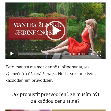
Video
přehrávač
00:00
|
03:01
1.00x
Tato mantra má moc denně ti připomínat, jak
výjimečná a úžasná žena jsi. Nechť se stane tvým
každodenním průvodcem.
Jak propustit přesvědčení, že musím být
za každou cenu silná?