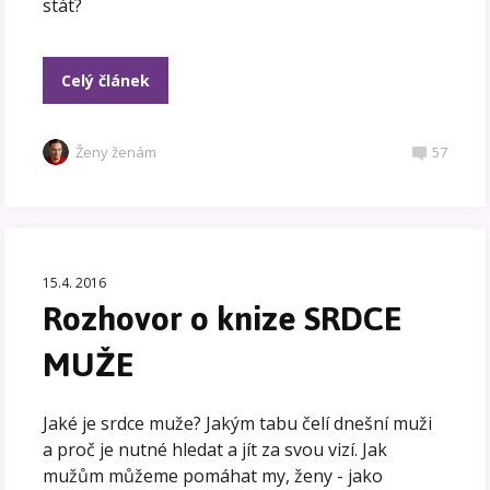
stát?
Celý článek
Ženy ženám
57
15.4. 2016
Rozhovor o knize SRDCE
MUŽE
Jaké je srdce muže? Jakým tabu čelí dnešní muži
a proč je nutné hledat a jít za svou vizí. Jak
mužům můžeme pomáhat my, ženy - jako