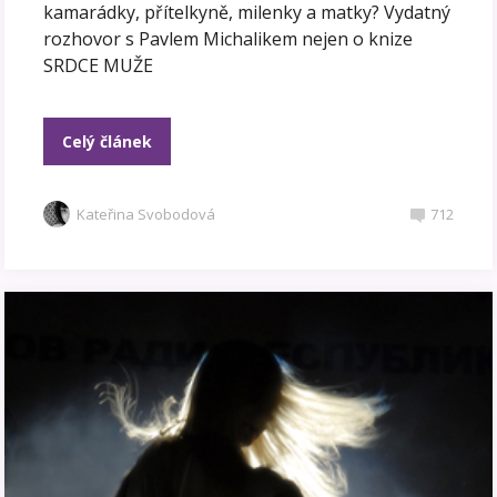
kamarádky, přítelkyně, milenky a matky? Vydatný
rozhovor s Pavlem Michalikem nejen o knize
SRDCE MUŽE
Celý článek
Kateřina Svobodová
712