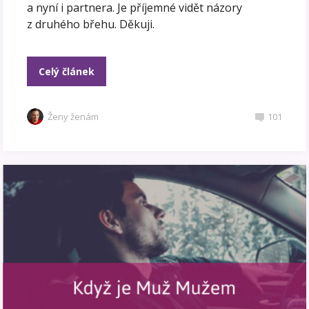
a nyní i partnera. Je příjemné vidět názory
z druhého břehu. Děkuji.
Celý článek
Ženy ženám
101