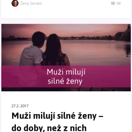
Ženy ženám
98
27.2. 2017
Muži milují silné ženy –
do doby, než z nich