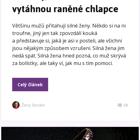
vytáhnou raněné chlapce
Většinu mužů přitahují silné ženy. Někdo si na ni
troufne, jiný jen tak zpovzdálí kouká
a představuje si, jaká je asi v posteli, ale všichni
jsou nějakým způsobem vzrušeni. Silná žena jim
nedá spát. Silná žena hned pozná, co muž skrývá
za bolístky, ale taky ví, jak mu s tím pomoci.
Celý článek
Ženy ženám
68