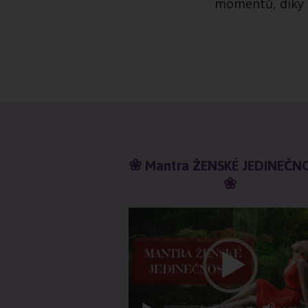
momentů, díky k
❀ Mantra ŽENSKÉ JEDINEČN
❀
Video
přehrávač