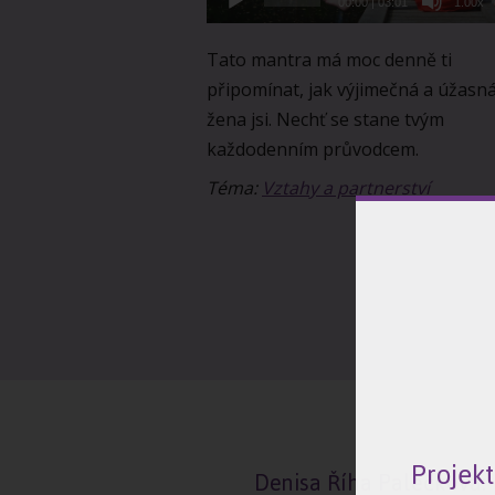
00:00
|
03:01
1.00x
Tato mantra má moc denně ti
připomínat, jak výjimečná a úžasn
žena jsi. Nechť se stane tvým
každodenním průvodcem.
Téma:
Vztahy a partnerství
Projek
Denisa Říha Palečková: