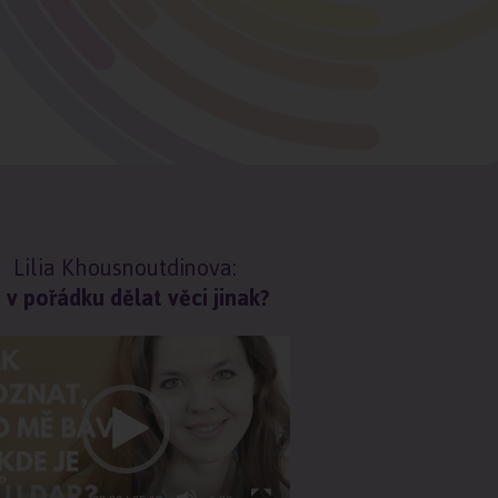
Lilia Khousnoutdinova:
 v pořádku dělat věci jinak?
o
rávač