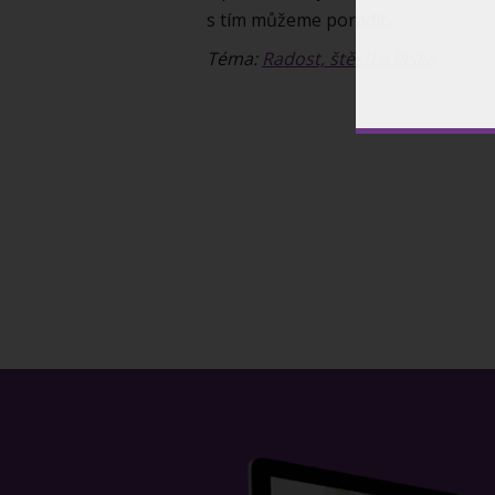
s tím můžeme poradit.
Téma:
Radost, štěstí a láska