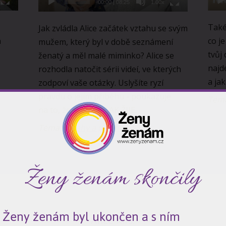
00:00
|
08:25
1.00x
Také
Jak zvládla Alice začátek vztahu se svým
á
co je
mužem, který byl v době seznámení
tvůj
ženatý a měl malé miminko? Alice se
najd
rozhodla natočit sérii videí, ve kterých
a ja
zodpoví vaše otázky. Uslyšíte ryzí
pravdu o jejím příběhu - poukazuje
Tém
na to, že JAKÁ JE, TAK ŽIJE.
Téma:
Vztahy a partnerství
Ženy ženám skončily
t Ženy ženám byl ukončen a s ním
Alice Kirš: