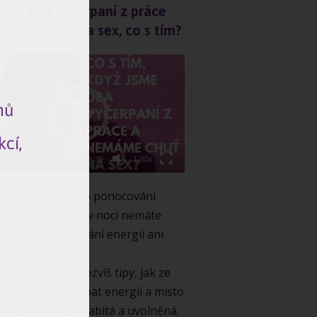
sme oba vyčerpaní z práce
emáme chuť na sex, co s tím?
o
rávač
mů
cí,
00:00
|
11:39
1.00x
rpání, stres nebo ponocování
o zapříčiní, že už v noci nemáte
rtnerem na milování energii ani
.
ešním videu se dozvíš tipy, jak ze
ality naopak čerpat energii a místo
i na spánek být nabitá a uvolněná.