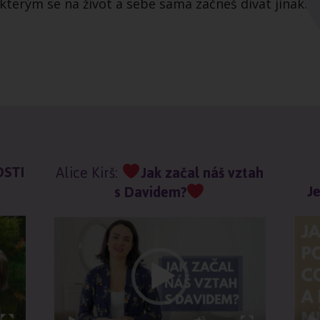
terým se na život a sebe sama začneš dívat jinak.
OSTI
Alice Kirš:
Jak začal náš vztah
Je
s Davidem?
Vide
Video
přeh
přehrávač