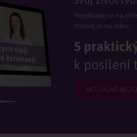
Neodkládej to na zítř
Podívej se na video:
5 praktick
k posílení 
AKTUÁLNĚ NED