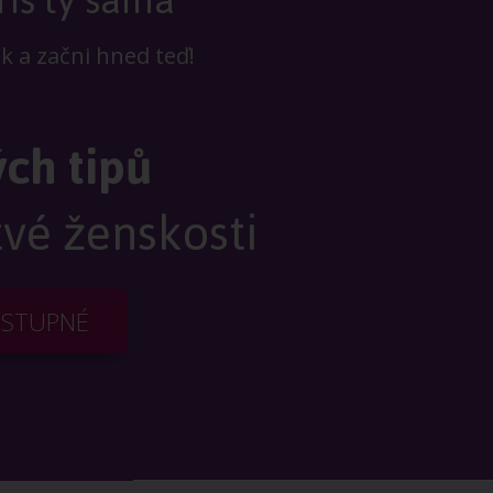
ek a začni hned teď!
ých tipů
tvé ženskosti
OSTUPNÉ