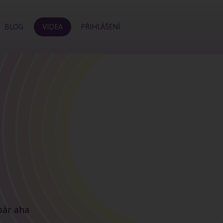
BLOG
VIDEA
PŘIHLÁŠENÍ
pár aha