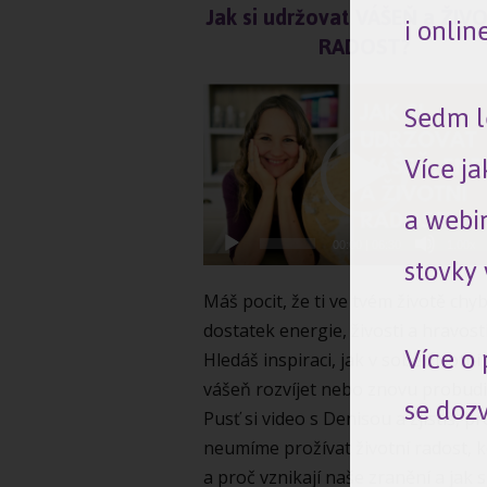
Jak si udržovat VÁŠEŇ a ŽIV
i onlin
RADOST?
Video
Sedm l
přehrávač
Více j
a webi
00:00
|
06:30
1.00x
stovky 
Máš pocit, že ti ve tvém životě chyb
dostatek energie, živosti a hravost
Více o
Hledáš inspiraci, jak v sobě životní
vášeň rozvíjet nebo znovu probudi
se dozv
Pusť si video s Denisou a zjistíš, pr
neumíme prožívat životní radost, 
a proč vznikají naše zranění a jak s