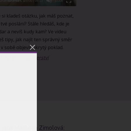
00:00
|
05:13
1.00x
 si kladeš otázku, jak máš poznat,
 tvé poslání? Stále hledáš, kde je
 dar a nevíš kudy kam? Ve videu
eš tipy, jak najít ten správný směr
k v sobě objevit ukrytý poklad.
a:
Vztahy a partnerství
Jana Mašková Zimolová: