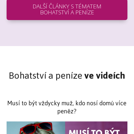
DALŠÍ ČLÁNKY S TÉMATEM
BOHATSTVÍ A PENÍZE
Bohatství a peníze
ve videích
Musí to být vždycky muž, kdo nosí domů více
peněz?
Video
přehrávač