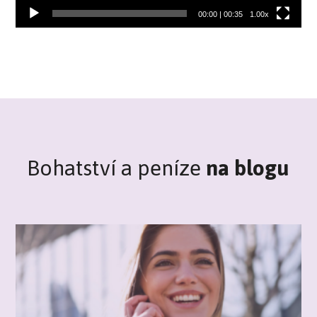
00:00
|
00:35
1.00x
Bohatství a peníze
na blogu