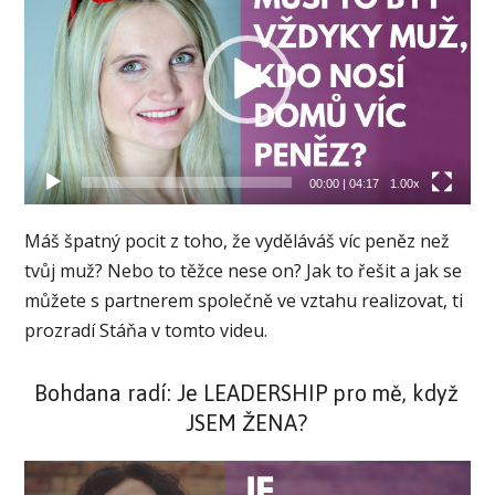
00:00
|
04:17
1.00x
Máš špatný pocit z toho, že vyděláváš víc peněz než
tvůj muž? Nebo to těžce nese on? Jak to řešit a jak se
můžete s partnerem společně ve vztahu realizovat, ti
prozradí Stáňa v tomto videu.
Bohdana radí: Je LEADERSHIP pro mě, když
JSEM ŽENA?
Video