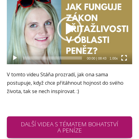
přehrávač
00:00
|
08:43
1.00x
V tomto videu Stáňa prozradí, jak ona sama
postupuje, když chce přitáhnout hojnost do svého
života, tak se nech inspirovat. :)
DALŠÍ VIDEA S TÉMATEM BOHATSTVÍ
A PENÍZE