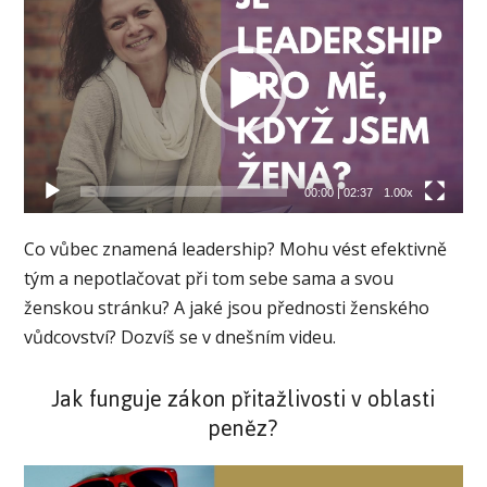
přehrávač
00:00
|
02:37
1.00x
Co vůbec znamená leadership? Mohu vést efektivně
tým a nepotlačovat při tom sebe sama a svou
ženskou stránku? A jaké jsou přednosti ženského
vůdcovství? Dozvíš se v dnešním videu.
Jak funguje zákon přitažlivosti v oblasti
peněz?
Video