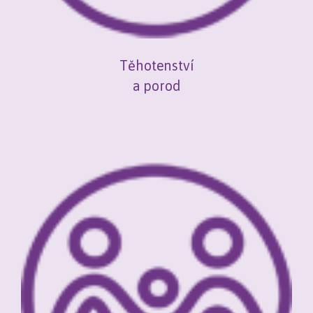
Těhotenství
a porod