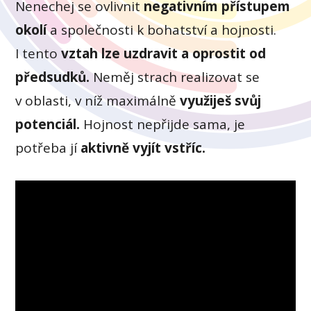
Nenechej se ovlivnit
negativním přístupem
okolí
a společnosti k bohatství a hojnosti.
I tento
vztah lze uzdravit a oprostit od
předsudků.
Neměj strach realizovat se
v oblasti, v níž maximálně
využiješ svůj
potenciál.
Hojnost nepřijde sama, je
potřeba jí
aktivně vyjít vstříc.
Video
přehrávač