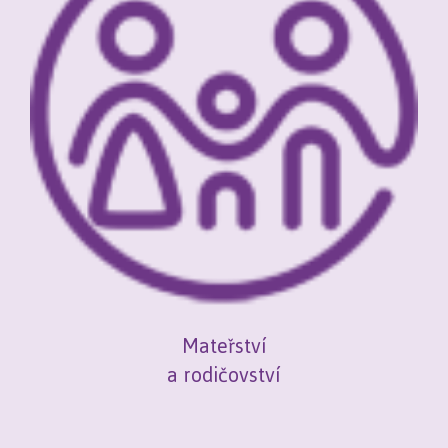
Mateřství
a rodičovství