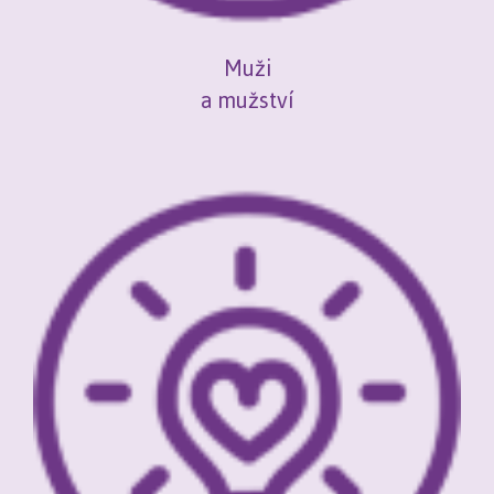
Muži
a mužství