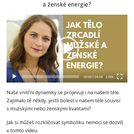
a ženské energie?
Video
přehrávač
00:00
|
04:09
1.00x
Naše vnitřní dynamiky se projevují i na našem těle.
Zajímalo tě někdy, jestli bolest v našem těle souvisí
s mužskými nebo ženskými kvalitami?
Jak si můžeš rozklíčovat symboliku nemocí se dozvíš
v tomto videu.