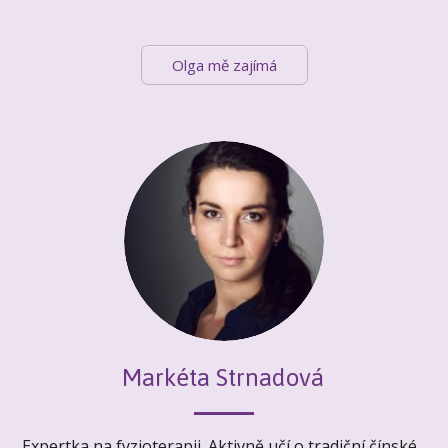
Olga mě zajímá
Markéta Strnadová
Expertka na fyzioterapii. Aktivně učí o tradiční čínské