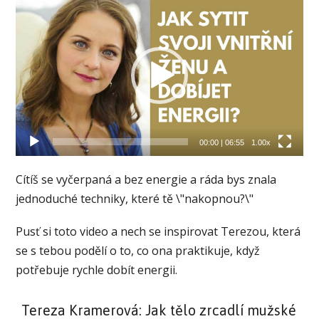
Video
přehrávač
00:00
|
06:55
1.00x
Cítíš se vyčerpaná a bez energie a ráda bys znala
jednoduché techniky, které tě \"nakopnou?\"
Pusť si toto video a nech se inspirovat Terezou, která
se s tebou podělí o to, co ona praktikuje, když
potřebuje rychle dobít energii.
Tereza Kramerová: Jak tělo zrcadlí mužské