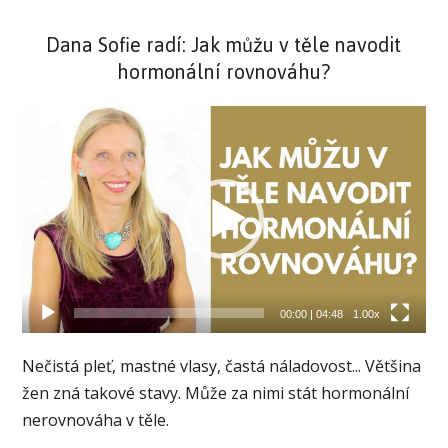
Dana Sofie radí: Jak můžu v těle navodit
hormonální rovnováhu?
Video
přehrávač
00:00
|
04:48
1.00x
Nečistá pleť, mastné vlasy, častá náladovost... Většina
žen zná takové stavy. Může za nimi stát hormonální
nerovnováha v těle.