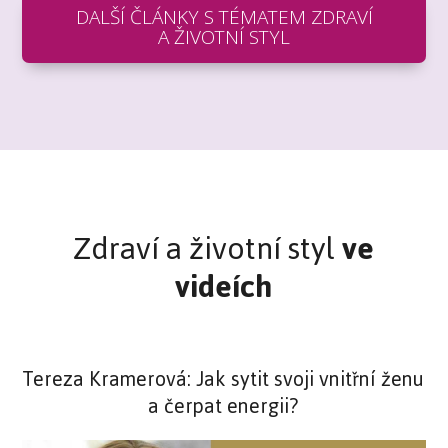
DALŠÍ ČLÁNKY S TÉMATEM ZDRAVÍ
A ŽIVOTNÍ STYL
Zdraví a životní styl
ve
videích
Tereza Kramerová: Jak sytit svoji vnitřní ženu
a čerpat energii?