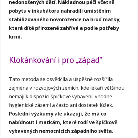
nedonošených dětí. Nákladnou péči včetně
pobytu v inkubátoru nahradili umístěním
stabilizovaného novorozence na hruď matky,
která dítě přirozeně zahřívá a podle potřeby
krmí.
Klokánkování i pro „západ“
Tato metoda se osvědčila a úspěšně rozšířila
zejména v rozvojových zemích, kde lékaři většinou
nemají k dispozici špičkové vybavení, vhodné
hygienické zázemí a často ani dostatek lůžek.
Poslední výzkumy ale ukazují, že má co
nabídnout i matkám, které rodí ve špičkově
vybavených nemocnicích západního světa.