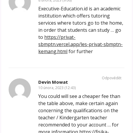
8 února, 2023 (9:06)
Executive-Education.id is an academic
institution which offers tutoring
services where tutors go to the home,
in order that students can study … go
to
https://privat-
sbmptn.vercel.app/les-privat-sbmptn-
kemang.html
for further
Odpovědět
Devin Mowat
10 února, 2023 (12:43)
You could will see a cheaper fee than
the table above, make certain again
concerning the qualifications on the
teacher / Kindergarten teacher
recommended to your account … for
more information
https://fisika-