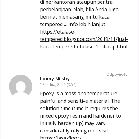
di perkantoran ataupun sentra
perbelanjaan. Nah, bila Anda juga
berniat memasang pintu kaca
tempered … info lebih lanjut
https://etalase-
tempered.blogspot.com/2019/11/jual-
kaca-tempered-etalase-1-cilacap.html
Odpovědět
Lonny Nilsby
18 ledna, 2021 (3:54)
Epoxy is a mass and temperature
painful and sensitive material. The
solution time (time it requires the
mixed epoxy resin and hardener to
initially harden up) may vary
considerably relying on… visit
https://jasa-floor-