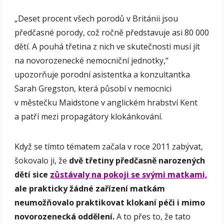
„Deset procent všech porodů v Británii jsou
předčasné porody, což ročně představuje asi 80 000
dětí. A pouhá třetina z nich ve skutečnosti musí jít
na novorozenecké nemocniční jednotky,“
upozorňuje porodní asistentka a konzultantka
Sarah Gregston, která působí v nemocnici
v městečku Maidstone v anglickém hrabství Kent
a patří mezi propagátory klokánkování.
Když se tímto tématem začala v roce 2011 zabývat,
šokovalo ji, že
dvě třetiny předčasně narozených
dětí sice
zůstávaly na pokoji se svými matkami,
ale prakticky žádné zařízení matkám
neumožňovalo praktikovat klokaní péči i mimo
novorozenecká oddělení.
A to přes to, že tato