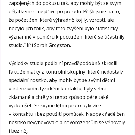
zapojených do pokusu tak, aby mohly být se svým
děťátkem co nejdříve po porodu. Přišli jsme na to,
že počet žen, které výhradně kojily, vzrostl, ale
nebylo jich tolik, aby toto zvýšení bylo statisticky
významné v poměru k počtu žen, které se účastnily
studie,“ líčí Sarah Gregston.
Výsledky studie podle ní pravděpodobně zkreslil
fakt, že matky z kontrolní skupiny, které nedostaly
speciální nosítko, aby mohly být se svými dětmi
v intenzivním fyzickém kontaktu, byly velmi
zklamané a chtěly si tento způsob péče také
vyzkoušet. Se svými dětmi proto byly více
v kontaktu i bez použití pomůcek. Naopak řadě žen
nosítko nevyhovovalo a novorozencům se věnovaly
i bez něj.