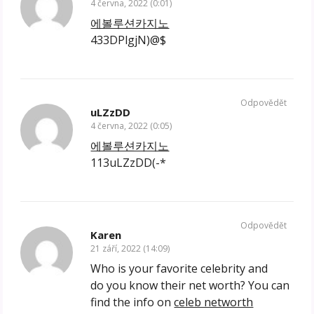
4 června, 2022 (0:01)
에볼루션카지노
433DPlgjN)@$
Odpovědět
uLZzDD
4 června, 2022 (0:05)
에볼루션카지노
113uLZzDD(-*
Odpovědět
Karen
21 září, 2022 (14:09)
Who is your favorite celebrity and
do you know their net worth? You can
find the info on
celeb networth