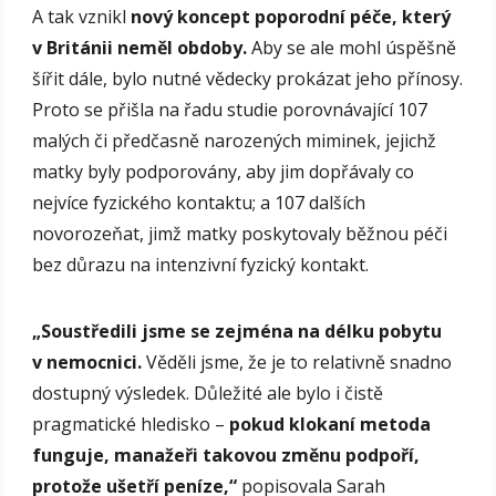
A tak vznikl
nový koncept poporodní péče, který
v Británii neměl obdoby.
Aby se ale mohl úspěšně
šířit dále, bylo nutné vědecky prokázat jeho přínosy.
Proto se přišla na řadu studie porovnávající 107
malých či předčasně narozených miminek, jejichž
matky byly podporovány, aby jim dopřávaly co
nejvíce fyzického kontaktu; a 107 dalších
novorozeňat, jimž matky poskytovaly běžnou péči
bez důrazu na intenzivní fyzický kontakt.
„Soustředili jsme se zejména na délku pobytu
v nemocnici.
Věděli jsme, že je to relativně snadno
dostupný výsledek. Důležité ale bylo i čistě
pragmatické hledisko –
pokud klokaní metoda
funguje, manažeři takovou změnu podpoří,
protože ušetří peníze,“
popisovala Sarah