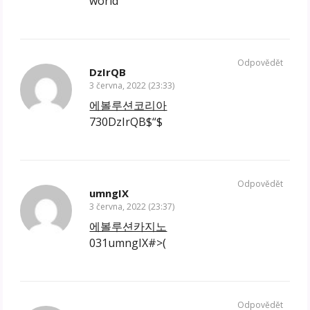
world
Odpovědět
DzIrQB
3 června, 2022 (23:33)
에볼루션코리아
730DzIrQB$“$
Odpovědět
umngIX
3 června, 2022 (23:37)
에볼루션카지노
031umngIX#>(
Odpovědět