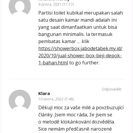
9 února, 2021 (11:17)
Partisi toilet kubikal merupakan salah
satu desain kamar mandi adalah ini
yang saat dimanfaatkan untuk bisa
bangunan minimalis. Ia termasuk
pembatas kamar … klik
https://showerbox.jabodetabek.my.id/
2020/10/jual-shower-box-beji-depok-
1-bahan.html
to go further.
Odpovědět
Klara
10 února, 2022 (7:48)
Děkuji moc za vaše milé a povzbuzující
články. Jsem moc ráda, že jsem se
o metodě klokánkování dozvěděla.
Sice nemám předčasně narozené