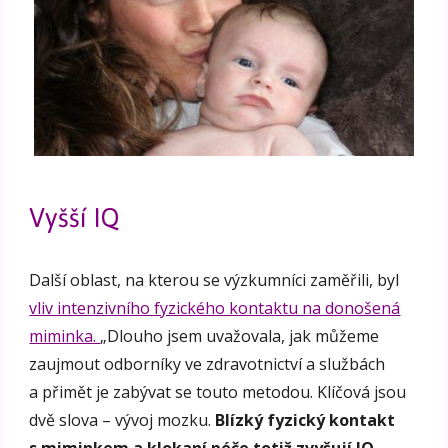
Vyšší IQ
Další oblast, na kterou se výzkumníci zaměřili, byl
vliv intenzivního fyzického kontaktu na donošená
miminka.
„Dlouho jsem uvažovala, jak můžeme
zaujmout odborníky ve zdravotnictví a službách
a přimět je zabývat se touto metodou. Klíčová jsou
dvě slova – vývoj mozku.
Blízký fyzický kontakt
s miminkem a klokaní péče totiž zvyšují IQ.