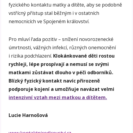
fyzického kontaktu matky a dítěte, aby se podobně
vstřícný přístup stal běžným i v ostatních
nemocnicích ve Spojeném království.
Pro mluví řada pozitiv – snížení novorozenecké
úmrtnosti, vážných infekcí, různých onemocnění
i rizika podchlazení.
Klokánkované děti rostou
rychleji, lépe prospívají a nemusí se svými
matkami zůstávat dlouho v péči odborníků.
Blízký fyzický kontakt navíc přirozeně
podporuje kojení a umožňuje navázat velmi
intenzivní vztah mezi matkou a dítětem.
Lucie Harnošová
www.kontaktnirodicovstvi.cz