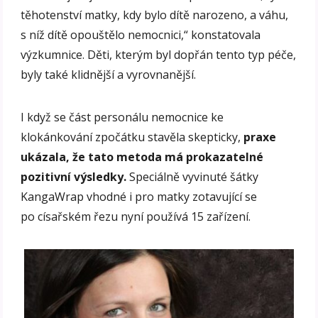
těhotenství matky, kdy bylo dítě narozeno, a váhu,
s níž dítě opouštělo nemocnici,“ konstatovala
výzkumnice. Děti, kterým byl dopřán tento typ péče,
byly také klidnější a vyrovnanější.
I když se část personálu nemocnice ke
klokánkování zpočátku stavěla skepticky,
praxe
ukázala, že tato metoda má prokazatelné
pozitivní výsledky.
Speciálně vyvinuté šátky
KangaWrap vhodné i pro matky zotavující se
po císařském řezu nyní používá 15 zařízení.