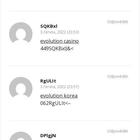
Odpovědět
SQKBxl
3 června, 2022 (23:53)
evolution casino
449SQKBxl)&<
Odpovědět
RgULIt
3 června, 2022 (23:57)
evolution korea
062RgULIt<–
Odpovědět
DPlgjN