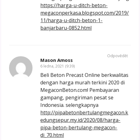
https://harga-u-ditch-beton-
megaconperkasa.blogspot.com/2019/
11/harga-u-ditch-beton-1-
banjarbaru-0852.html
Odpovědět
Mason Amoss
6 ledna, 2021 (9:39)
Beli Beton Precast Online berkwalitas
dengan harga murah terkini 2020 di
MegaconBeton.com! Pembayaran
gampang, pengiriman pesat se
Indonesia. selengkapnya
http://pipabetonbertulangmegacon.k
edungsepur.my.id/2020/08/harga-
pipa-beton-bertulang-megacon-
di_70.html