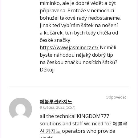
miminko, ale je dobré vědět a být
připravena. Protože v nemocnici
bohužel takové rady nedostaneme.
Jinak teď vybírám šátek na nošení
a kočárek, ten bych tedy chtěla od
české značky
https://www.jasminecz.cz/
Neměli
byste náhodou nějaký dobrý tip
na českou značku nosících šátků?
Děkuji
Odpovědět
에볼루션카지노
9 května, 2022 (5:57)
all the technical KINGDOM777
solutions and staff we need for
에볼루
션 카지노
operators who provide