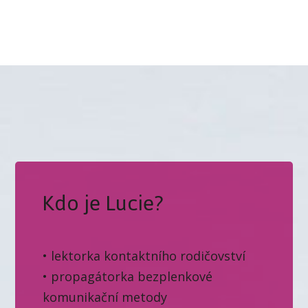
Kdo je Lucie?
• lektorka kontaktního rodičovství
• propagátorka bezplenkové
komunikační metody