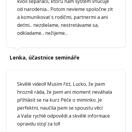
kvôli separácii, ktorú nam system vnucuje
od narodenia... Potom nevieme spoločne zit
a komunikovať s rodičmi, partnermi a ani
deťmi... nezdielame, nestretávame sa,
odkladame... nežijeme...
Lenka, účastnice semináře
Skvělé video!! Musím říct, Lucko, že jsem
hrozně ráda, že jsem ani moment neváhala
přihlásit se na kurz Péče o miminko. Je
perfektní, naučila jsem se spoustu věcí
a Vaše rychlé odpovědi a skvělé informace
opravdu stojí za to!!