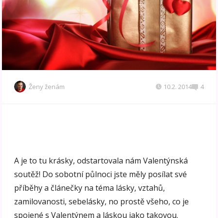
Ženy ženám
10.2. 2014
4
A je to tu krásky, odstartovala nám Valentýnská
soutěž! Do sobotní půlnoci jste měly posílat své
příběhy a článečky na téma lásky, vztahů,
zamilovanosti, sebelásky, no prostě všeho, co je
spojené s Valentýnem a láskou jako takovou.