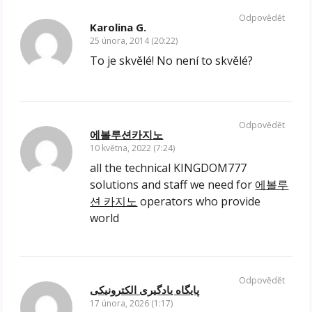
Odpovědět
Karolina G.
25 února, 2014 (20:22)
To je skvělé! No není to skvělé?
Odpovědět
에볼루션카지노
10 května, 2022 (7:24)
all the technical KINGDOM777
solutions and staff we need for
에볼루
션 카지노
operators who provide
world
Odpovědět
پایگاه یادگیری الکترونیکی
17 února, 2026 (1:17)