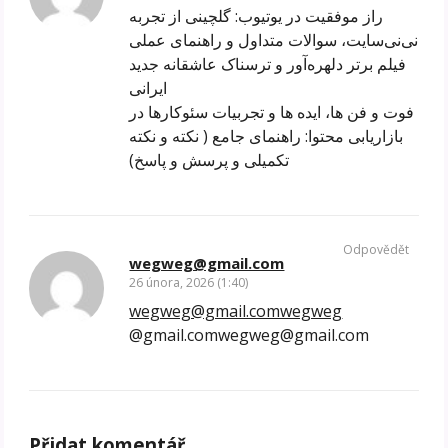
راز موفقیت در یوتیوب: گلچینی از تجربه
نی‌نی‌سایت، سوالات متداول و راهنمای عملی
فیلم برتر دلهره‌آور و ترسناک عاشقانه جدید
ایرانی
فوت و فن ها، ایده ها و تجربیات سئوکارها در
بازاریابی محتوا: راهنمای جامع ( نکته و نکته
تکمیلی و پرسش و پاسخ)
Odpovědět
wegweg@gmail.com
26 února, 2026 (1:40)
wegweg@gmail.comwegweg
@gmail.comwegweg@gmail.com
Přidat komentář