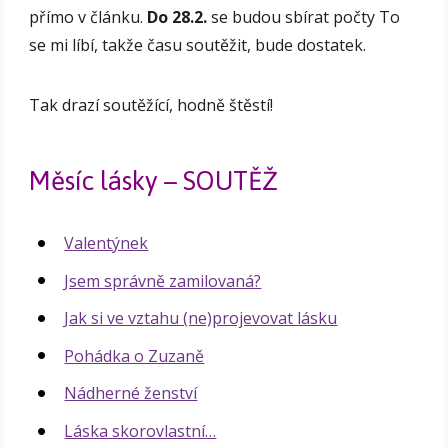
přímo v článku.
Do 28.2.
se budou sbírat počty To
se mi líbí, takže času soutěžit, bude dostatek.
Tak drazí soutěžící, hodně štěstí!
Měsíc lásky – SOUTĚŽ
Valentýnek
Jsem správně zamilovaná?
Jak si ve vztahu (ne)projevovat lásku
Pohádka o Zuzaně
Nádherné ženství
Láska skorovlastní…