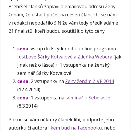
Přehršel článků zaplavilo emailovou adresu Ženy
ženám, že ustálit počet na deseti článcích, se nám
v redakci nepodařilo :) Níže vám tedy předkládáme
21 finalistů, kteří budou soutěžit o tyto ceny:
cena:
vstup do 8-týdenního online programu
JustLove Šárky Kotvalové a Zdeňka Webera
(jak
jinak než o lásce) + 1 vstupenka na ženský
seminář Šárky Kotvalové
cena:
2 vstupenky na
Ženy ženám ŽIVĚ 2014
(12.4.2014)
cena:
1 vstupenka na
seminář o Sebelásce
(8.3.2014)
Pokud se vám některý článek líbí, podpořte jeho
autorku či autora
likem buď na Facebooku
, nebo