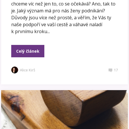
chceme víc než jen to, co se očekává? Ano, tak to
je. Jaký význam má pro nás ženy podnikání?
Důvody jsou více než prosté, a věřím, že Vás ty
naše podpoří ve vaší cestě a váhavé naladí
k prvnímu kroku...
Celý článek
Alice Kirš
17