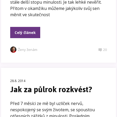
stále delší stopu minulosti. Je tak lehké nevěřit.
Přitom v okamžiku můžeme jakýkoliv svůj sen
měnit ve skutečnost
Celý článek
Ženy ženám
20
28.8. 2014
Jak za půlrok rozkvést?
Před 7 měsíci ze mě byl uzlíček nervů,
nespokojený se svým životem, se spoustou
otřesných zážitků z minulosti. Posledním