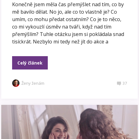
Konečně jsem měla čas přemýšlet nad tím, co by
mě bavilo dělat. No jo, ale co to vlastně je? Co
umím, co mohu předat ostatním? Co je to něco,
co mi vykouzlí úsměv na tváři, když nad tím
přemýšlím? Tuhle otázku jsem si pokládala snad
tisíckrát. Nezbylo mi tedy než jít do akce a
Celý článek
Ženy ženám
37