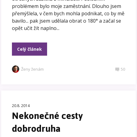
problémem bylo moje zaměstnání. Dlouho jsem
přemýšlela, v čem bych mohla podnikat, co by mě
bavilo... pak jsem udělala obrat o 180° a začal se
opět učit žít naplno...
Celý článek
Ženy ženám
50
20.8. 2014
Nekonečné cesty
dobrodruha