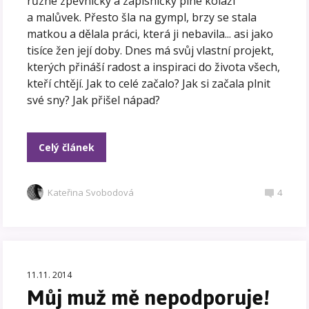
různé zpěvníčky a zápisníčky plné koláží
a malůvek. Přesto šla na gympl, brzy se stala
matkou a dělala práci, která ji nebavila... asi jako
tisíce žen její doby. Dnes má svůj vlastní projekt,
kterých přináší radost a inspiraci do života všech,
kteří chtějí. Jak to celé začalo? Jak si začala plnit
své sny? Jak přišel nápad?
Celý článek
Kateřina Svobodová
4
11.11. 2014
Můj muž mě nepodporuje!