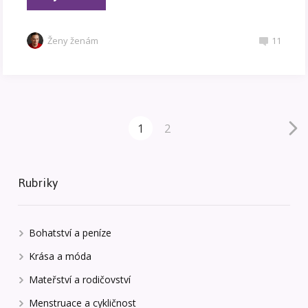
Ženy ženám
11
1
2
Rubriky
Bohatství a peníze
Krása a móda
Mateřství a rodičovství
Menstruace a cykličnost