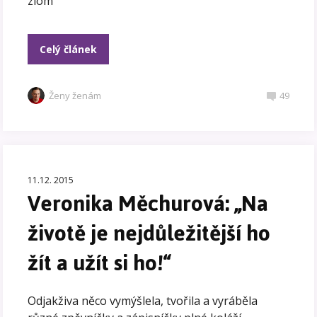
zlom
Celý článek
Ženy ženám
49
11.12. 2015
Veronika Měchurová: „Na
životě je nejdůležitější ho
žít a užít si ho!“
Odjakživa něco vymýšlela, tvořila a vyráběla