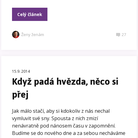
Celý článek
Ženy ženám
27
15.9. 2014
Když padá hvězda, něco si
přej
Jak málo stačí, aby si kdokoliv z nás nechal
vymluvit své sny. Spousta z nich zmizí
nenávratně pod nánosem času v zapomnění.
Budíme se do nového dne a za sebou necháváme