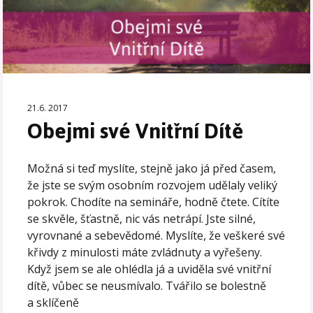
21.6. 2017
Obejmi své Vnitřní Dítě
Možná si teď myslíte, stejně jako já před časem,
že jste se svým osobním rozvojem udělaly veliký
pokrok. Chodíte na semináře, hodně čtete. Cítíte
se skvěle, šťastně, nic vás netrápí. Jste silné,
vyrovnané a sebevědomé. Myslíte, že veškeré své
křivdy z minulosti máte zvládnuty a vyřešeny.
Když jsem se ale ohlédla já a uviděla své vnitřní
dítě, vůbec se neusmívalo. Tvářilo se bolestně
a sklíčeně