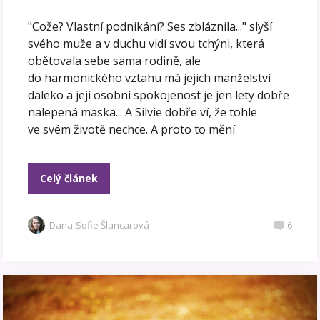
"Cože? Vlastní podnikání? Ses zbláznila..." slyší
svého muže a v duchu vidí svou tchýni, která
obětovala sebe sama rodině, ale
do harmonického vztahu má jejich manželství
daleko a její osobní spokojenost je jen lety dobře
nalepená maska... A Silvie dobře ví, že tohle
ve svém životě nechce. A proto to mění
Celý článek
Dana-Sofie Šlancarová
6