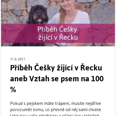
11.9. 2017
Příběh Češky žijící v Řecku
aneb Vztah se psem na 100
%
Pokud s pejskem máte trápení, musíte nejdříve
porozumět tomu, co přesně od něj sami chcete.
Jaké jsou vaše představy a přání. Jsou totožné