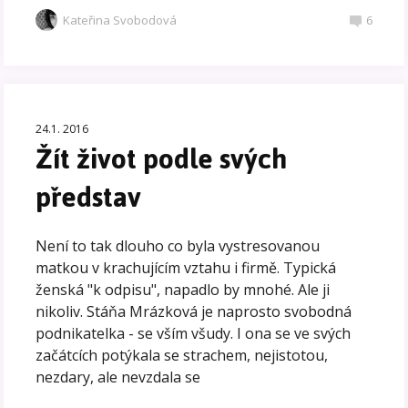
Kateřina Svobodová
6
24.1. 2016
Žít život podle svých
představ
Není to tak dlouho co byla vystresovanou
matkou v krachujícím vztahu i firmě. Typická
ženská "k odpisu", napadlo by mnohé. Ale ji
nikoliv. Stáňa Mrázková je naprosto svobodná
podnikatelka - se vším všudy. I ona se ve svých
začátcích potýkala se strachem, nejistotou,
nezdary, ale nevzdala se