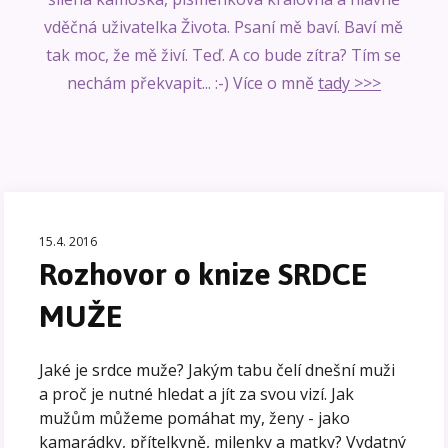
vděčná uživatelka Života. Psaní mě baví. Baví mě
tak moc, že mě živí. Teď. A co bude zítra? Tím se
nechám překvapit... :-) Více o mně
tady >>>
15.4. 2016
Rozhovor o knize SRDCE
MUŽE
Jaké je srdce muže? Jakým tabu čelí dnešní muži
a proč je nutné hledat a jít za svou vizí. Jak
mužům můžeme pomáhat my, ženy - jako
kamarádky, přítelkyně, milenky a matky? Vydatný