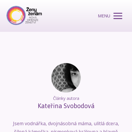
MENU
Články autora
Kateřina Svobodová
Jsem vodnářka, dvojnásobná máma, ulítlá dcera,
šílená kámoška, písmenková královna a hlavně