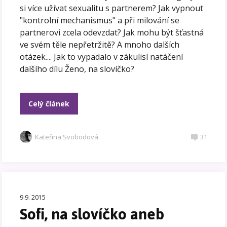
si více užívat sexualitu s partnerem? Jak vypnout
"kontrolní mechanismus" a při milování se
partnerovi zcela odevzdat? Jak mohu být šťastná
ve svém těle nepřetržitě? A mnoho dalších
otázek.... Jak to vypadalo v zákulisí natáčení
dalšího dílu Ženo, na slovíčko?
Celý článek
Kateřina Svobodová
31
9.9. 2015
Sofi, na slovíčko aneb