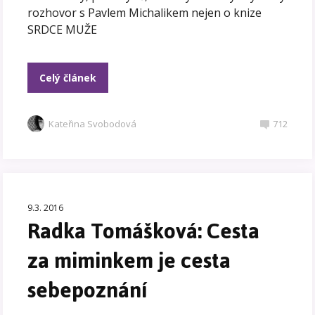
rozhovor s Pavlem Michalikem nejen o knize
SRDCE MUŽE
Celý článek
Kateřina Svobodová
712
9.3. 2016
Radka Tomášková: Cesta
za miminkem je cesta
sebepoznání