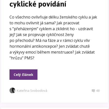
cyklické povídání
Co všechno ovlivňuje délku ženského cyklu a jak
to mohu ovlivnit já sama? Jak pracovat
s "přeházeným" cyklem a zklidnit ho - uzdravit
jej? Jak se projevuje cykličnost ženy
po přechodu? Má na fáze a v rámci cyklu vliv
hormonální antikoncepce? Jen zvládat chutě
a výkyvy emocí během menstruace? Jak zvládat
"hrůzu" PMS?
Celý článek
Kateřina Svobodová
48