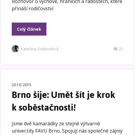
Rozhovor o výchově, hranicích a radostech, které
přináší rodičovství
Celý článek
Kateřina Svobodová
21
20.10. 2015
Brno šije: Umět šít je krok
k soběstačnosti!
Jsme dvě kamarádky ze stejné výtvarné
univerzity FAVU Brno. Spojují nás společné zájmy