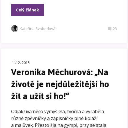
Celý článek
Kateřina Svobodová
23
11.12. 2015
Veronika Měchurová: „Na
životě je nejdůležitější ho
žít a užít si ho!“
Odjakživa něco vymýšlela, tvořila a vyráběla
různé zpěvníčky a zápisníčky plné koláží
a malůvek. Přesto šla na gympl, brzy se stala