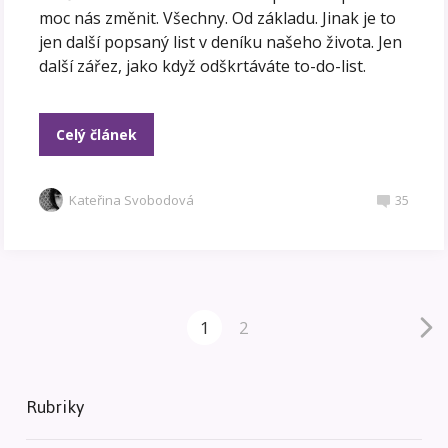
moc nás změnit. Všechny. Od základu. Jinak je to
jen další popsaný list v deníku našeho života. Jen
další zářez, jako když odškrtáváte to-do-list.
Celý článek
Kateřina Svobodová
35
1
2
Rubriky