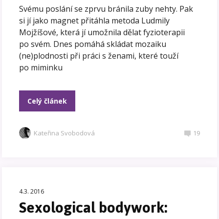
Svému poslání se zprvu bránila zuby nehty. Pak
si jí jako magnet přitáhla metoda Ludmily
Mojžíšové, která jí umožnila dělat fyzioterapii
po svém. Dnes pomáhá skládat mozaiku
(ne)plodnosti při práci s ženami, které touží
po miminku
Celý článek
Kateřina Svobodová
19
4.3. 2016
Sexological bodywork: