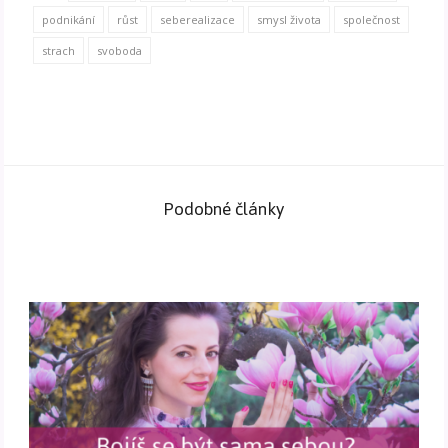
podnikání
růst
seberealizace
smysl života
společnost
strach
svoboda
Podobné články