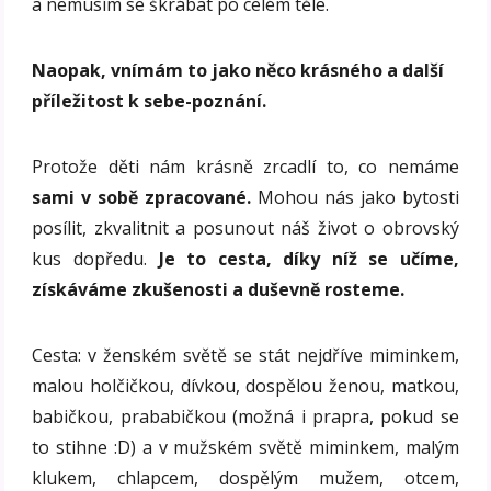
a nemusím se škrábat po celém těle.
Naopak, vnímám to jako něco krásného a další
příležitost k sebe-poznání.
Protože děti nám krásně zrcadlí to, co nemáme
sami v sobě zpracované.
Mohou nás jako bytosti
posílit, zkvalitnit a posunout náš život o obrovský
kus dopředu.
Je to cesta, díky níž se učíme,
získáváme zkušenosti a duševně rosteme.
Cesta: v ženském světě se stát nejdříve miminkem,
malou holčičkou, dívkou, dospělou ženou, matkou,
babičkou, prababičkou (možná i prapra, pokud se
to stihne :D) a v mužském světě miminkem, malým
klukem, chlapcem, dospělým mužem, otcem,