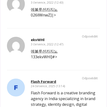
3 července, 2022 (12:43)
에볼루션카지노
026llWnwZ]|>
Odpovědět
ekvWHl
3 července, 2022 (12:47)
에볼루션카지노
133ekvWHl]#>
Odpovědět
Flash Forward
24 července, 2025 (13:14)
Flash Forward is a creative branding
agency in India specializing in brand
strategy, identity design, digital