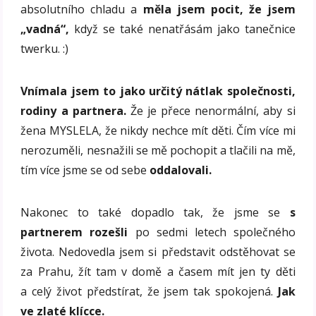
absolutního chladu a
měla jsem pocit, že jsem
„vadná“,
když se také nenatřásám jako tanečnice
twerku. :)
Vnímala jsem to jako určitý nátlak společnosti,
rodiny a partnera.
Že je přece nenormální, aby si
žena MYSLELA, že nikdy nechce mít děti. Čím více mi
nerozuměli, nesnažili se mě pochopit a tlačili na mě,
tím více jsme se od sebe
oddalovali.
Nakonec to také dopadlo tak, že jsme se
s
partnerem rozešli
po sedmi letech společného
života. Nedovedla jsem si představit odstěhovat se
za Prahu, žít tam v domě a časem mít jen ty děti
a celý život předstírat, že jsem tak spokojená.
Jak
ve zlaté klícce.