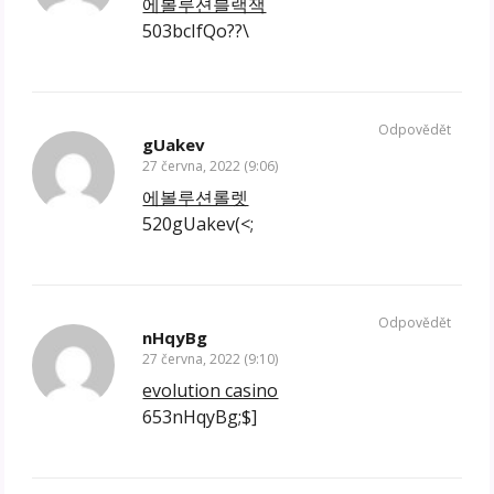
에볼루션블랙잭
503bcIfQo??\
Odpovědět
gUakev
27 června, 2022 (9:06)
에볼루션롤렛
520gUakev(<;
Odpovědět
nHqyBg
27 června, 2022 (9:10)
evolution casino
653nHqyBg;$]