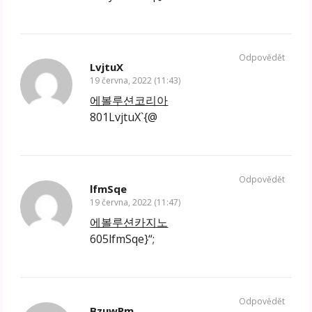
Odpovědět
LvjtuX
19 června, 2022 (11:43)
에볼루션코리아
801LvjtuX`{@
Odpovědět
lfmSqe
19 června, 2022 (11:47)
에볼루션카지노
605lfmSqe}“;
Odpovědět
BzuwPm