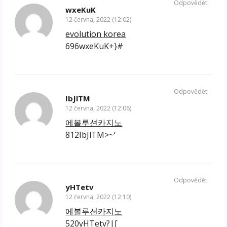
Odpovědět
wxeKuK
12 června, 2022 (12:02)
evolution korea
696wxeKuK+}#
Odpovědět
IbJlTM
12 června, 2022 (12:06)
에볼루션카지노
812IbJlTM>~‘
Odpovědět
yHTetv
12 června, 2022 (12:10)
에볼루션카지노
520yHTetv?|[