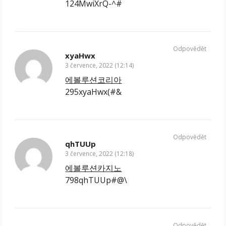
124MwiXrQ-^#
Odpovědět
xyaHwx
3 července, 2022 (12:14)
에볼루션코리아
295xyaHwx(#&
Odpovědět
qhTUUp
3 července, 2022 (12:18)
에볼루션카지노
798qhTUUp#@\
Odpovědět