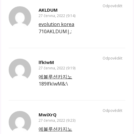
Odpovědět
AKLDUM
27 června, 2022 (9:14)
evolution korea
710AKLDUM|,:
Odpovědět
lfkIwM
27 června, 2022 (9:19)
에볼루션카지노
189lfkIwM&:\
Odpovědět
MwiXrQ
27 června, 2022 (9:23)
에볼루션카지노