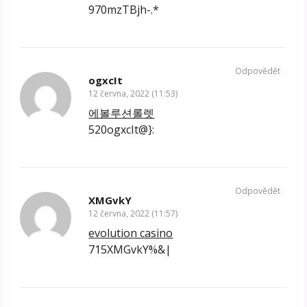
970mzTBjh-.*
Odpovědět
ogxcIt
12 června, 2022 (11:53)
에볼루션롤렛
520ogxcIt@}:
Odpovědět
XMGvkY
12 června, 2022 (11:57)
evolution casino
715XMGvkY%&|