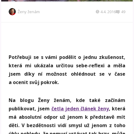
Ženy ženám
4.4. 2016
49
Potřebuji se s vámi podělit o jednu zkušenost,
která mi ukázala určitou sebe-reflexi a měla
jsem díky ní možnost ohlédnout se v čase
a ocenit svůj pokrok.
Na blogu Ženy ženám, kde také začínám
publikovat, jsem
četla jeden článek ženy
, která
má absolutní odpor už jenom k představě mít
děti. V bezdětnosti vidí smysl už jenom z toho
úhlu pohledu, že nemusí vstávat tak brzy, může