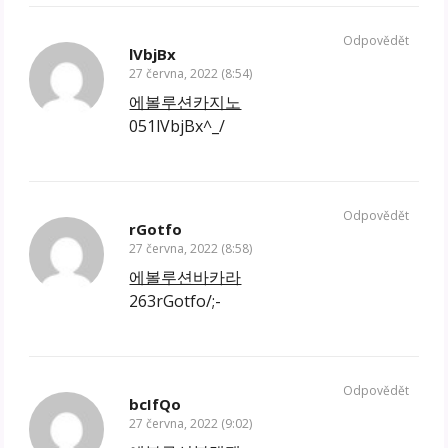
Odpovědět
lVbjBx
27 června, 2022 (8:54)
에볼루션카지노
051lVbjBx^_/
Odpovědět
rGotfo
27 června, 2022 (8:58)
에볼루션바카라
263rGotfo/;-
Odpovědět
bcIfQo
27 června, 2022 (9:02)