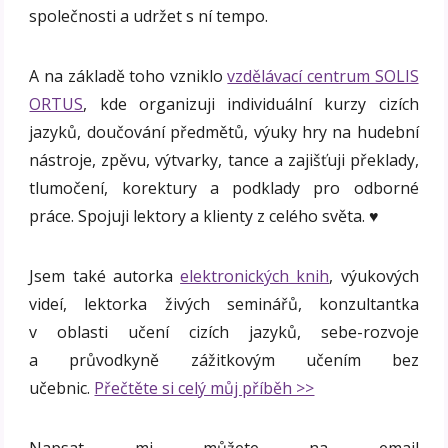
společnosti a udržet s ní tempo.
A na základě toho vzniklo
vzdělávací centrum SOLIS
ORTUS
, kde organizuji individuální kurzy cizích
jazyků, doučování předmětů, výuky hry na hudební
nástroje, zpěvu, výtvarky, tance a zajišťuji překlady,
tlumočení, korektury a podklady pro odborné
práce. Spojuji lektory a klienty z celého světa. ♥
Jsem také autorka
elektronických knih
, výukových
videí, lektorka živých seminářů, konzultantka
v oblasti učení cizích jazyků, sebe-rozvoje
a průvodkyně zážitkovým učením bez
učebnic.
Přečtěte si celý můj příběh >>
Napsat mi můžete na email