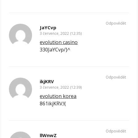
Odpovědět
JaYCvp
3 července, 2022 (12:35)
evolution casino
330JaYCvp/}^
Odpovědět
ikjKRV
3 července, 2022 (12:39)
evolution korea
861ikjKRV;!(
Odpovědět
llWnwZ