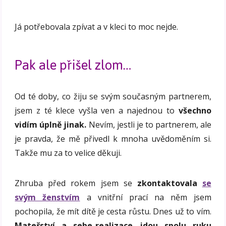
Já potřebovala zpívat a v kleci to moc nejde.
Pak ale přišel zlom…
Od té doby, co žiju se svým současným partnerem,
jsem z té klece vyšla ven a najednou to
všechno
vidím úplně jinak.
Nevím, jestli je to partnerem, ale
je pravda, že mě přivedl k mnoha uvědoměním si.
Takže mu za to velice děkuji.
Zhruba před rokem jsem se
zkontaktovala
se
svým ženstvím
a vnitřní prací na něm jsem
pochopila, že mít dítě je cesta růstu. Dnes už to vím.
Mateřství a sebe-realizace jdou spolu ruku