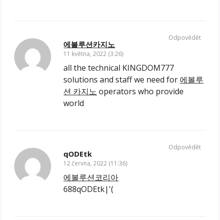
Odpovědět
에볼루션카지노
11 května, 2022 (3:26)
all the technical KINGDOM777
solutions and staff we need for
에볼루
션 카지노
operators who provide
world
Odpovědět
qODEtk
12 června, 2022 (11:36)
에볼루션코리아
688qODEtk|'(