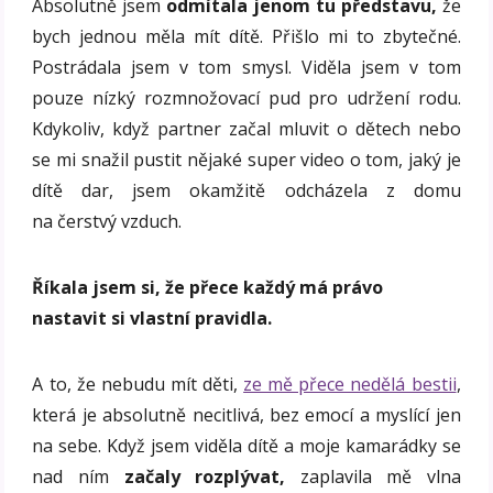
Absolutně jsem
odmítala jenom tu představu,
že
bych jednou měla mít dítě. Přišlo mi to zbytečné.
Postrádala jsem v tom smysl. Viděla jsem v tom
pouze nízký rozmnožovací pud pro udržení rodu.
Kdykoliv, když partner začal mluvit o dětech nebo
se mi snažil pustit nějaké super video o tom, jaký je
dítě dar, jsem okamžitě odcházela z domu
na čerstvý vzduch.
Říkala jsem si, že přece každý má právo
nastavit si vlastní pravidla.
A to, že nebudu mít děti,
ze mě přece nedělá bestii
,
která je absolutně necitlivá, bez emocí a myslící jen
na sebe. Když jsem viděla dítě a moje kamarádky se
nad ním
začaly rozplývat,
zaplavila mě vlna