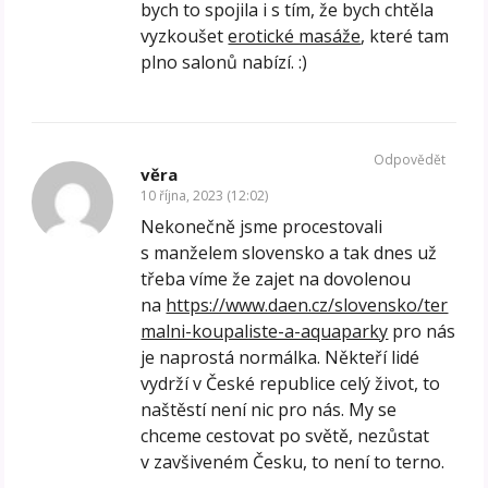
bych to spojila i s tím, že bych chtěla
vyzkoušet
erotické masáže
, které tam
plno salonů nabízí. :)
Odpovědět
věra
10 října, 2023 (12:02)
Nekonečně jsme procestovali
s manželem slovensko a tak dnes už
třeba víme že zajet na dovolenou
na
https://www.daen.cz/slovensko/ter
malni-koupaliste-a-aquaparky
pro nás
je naprostá normálka. Někteří lidé
vydrží v České republice celý život, to
naštěstí není nic pro nás. My se
chceme cestovat po světě, nezůstat
v zavšiveném Česku, to není to terno.