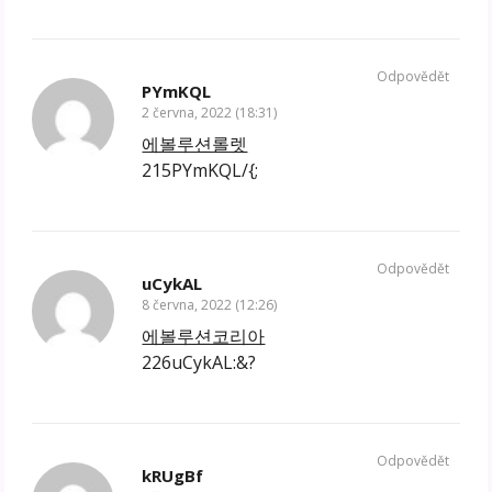
Odpovědět
PYmKQL
2 června, 2022 (18:31)
에볼루션롤렛
215PYmKQL/{;
Odpovědět
uCykAL
8 června, 2022 (12:26)
에볼루션코리아
226uCykAL:&?
Odpovědět
kRUgBf