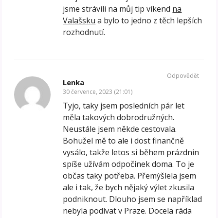
jsme strávili na můj tip víkend
na
Valašsku
a bylo to jedno z těch lepších
rozhodnutí.
Odpovědět
Lenka
30 července, 2023 (21:01)
Tyjo, taky jsem posledních pár let
měla takových dobrodružných.
Neustále jsem někde cestovala.
Bohužel mě to ale i dost finančně
vysálo, takže letos si během prázdnin
spíše užívám odpočinek doma. To je
občas taky potřeba. Přemýšlela jsem
ale i tak, že bych nějaký výlet zkusila
podniknout. Dlouho jsem se například
nebyla podívat v Praze. Docela ráda