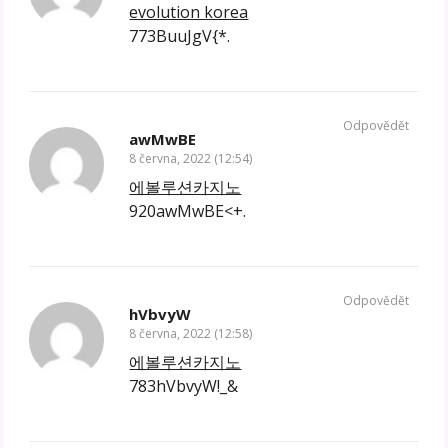
evolution korea
773BuuJgV{*.
Odpovědět
awMwBE
8 června, 2022 (12:54)
에볼루션카지노
920awMwBE<+.
Odpovědět
hVbvyW
8 června, 2022 (12:58)
에볼루션카지노
783hVbvyW!_&