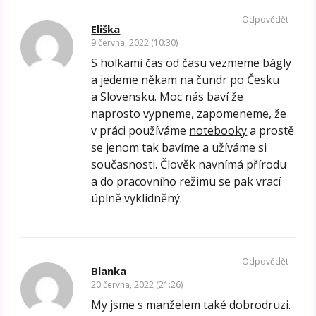
Odpovědět
Eliška
9 června, 2022 (10:30)
S holkami čas od času vezmeme bágly
a jedeme někam na čundr po Česku
a Slovensku. Moc nás baví že
naprosto vypneme, zapomeneme, že
v práci používáme
notebooky
a prostě
se jenom tak bavíme a užíváme si
současnosti. Člověk navnímá přírodu
a do pracovního režimu se pak vrací
úplně vyklidněný.
Odpovědět
Blanka
20 června, 2022 (21:26)
My jsme s manželem také dobrodruzi.