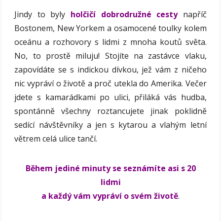
Jindy to byly
holčičí dobrodružné cesty
napříč
Bostonem, New Yorkem a osamocené toulky kolem
oceánu a rozhovory s lidmi z mnoha koutů světa.
No, to prostě miluju! Stojíte na zastávce vlaku,
zapovídáte se s indickou dívkou, jež vám z ničeho
nic vypráví o životě a proč utekla do Amerika. Večer
jdete s kamarádkami po ulici, přiláká vás hudba,
spontánně všechny roztancujete jinak poklidně
sedící návštěvníky a jen s kytarou a vlahým letní
větrem celá ulice tančí.
Během jediné minuty se seznámíte asi s 20
lidmi
a každý vám vypráví o svém životě
.