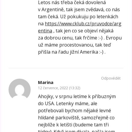
Letos nás třeba čeká dovolená
v Argentině, tak jsem zvědavá, co nás
tam čeká. Už pokukuju po letenkách
na
https://www.cklub.cz/pruvodce/arg
entina
, tak jen co se objeví nějaká
za dobrou cenu, tak frčíme :-) . Evropu
už máme procestovanou, tak teď
přišla na řadu jižní Amerika :-) .
Odpovědět
Marina
12 července, 2022 (13:32)
Ahojky, v srpnu letíme k příbuzným
do USA. Letenky máme, ale
potřebovali bychom nějaké levné
hlídané parkoviště, samozřejmě co
nejblíže k letišti (budeme tam tři
týdny). Když jsem dívala, našla jsem