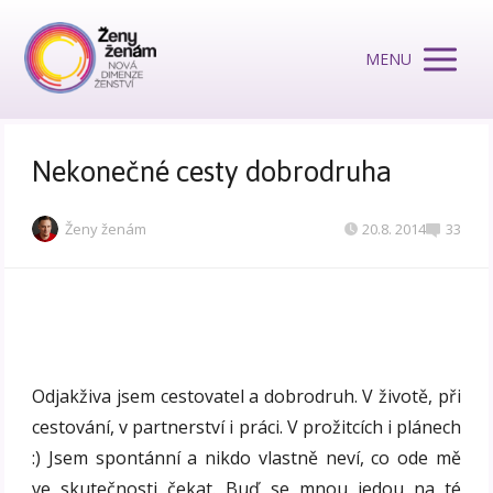
MENU
Nekonečné cesty dobrodruha
Ženy ženám
20.8. 2014
33
Odjakživa jsem cestovatel a dobrodruh. V životě, při
cestování, v partnerství i práci. V prožitcích i plánech
:) Jsem spontánní a nikdo vlastně neví, co ode mě
ve skutečnosti čekat. Buď se mnou jedou na té