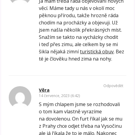
Já mám třeba ráda objevování nových
věcí. Máme tady u nás v okolí moc
pěknou přírodu, takže hrozně ráda
chodím na procházky a objevuji. Už
jsem našla několik překrásných míst.
Snažím se takto na vycházky chodit
i teď přes zimu, ale celkem by se mi
šikla nějaká zimní
turistická obuv
. Bez
té je člověku hned zima na nohy.
Odpovědět
Věra
14 července, 2023 (6:42)
S mým chlapem jsme se rozhodovali
o tom kam vlastně vyrazíme
na dovolenou. On furt říkal jak se mu
z Prahy chce odjet třeba na Vysočinu
ale já říkala že to je málo. Nakonec