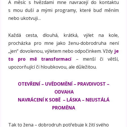
A měsíc s hvězdami mne navracejí do kontaktu
s mou duší a mými programy, které buď měním
nebo ukotvuji…
Každá cesta, dlouhá, krátká, výlet na kole,
procházka pro mne jako ženu-dobrodruha není
„jen“ dovolenou, výletem nebo odpočinkem. Vždy
je
to pro mě transformací
– menší či větší,
upozorňující či hloubkovou, ale důležitou.
OTEVŘENÍ – UVĚDOMĚNÍ – PRAVDIVOST –
ODVAHA
NAVRÁCENÍ K SOBĚ – LÁSKA – NEUSTÁLÁ
PROMĚNA
Tak to žena – dobrodruh potřebuje k žití svého