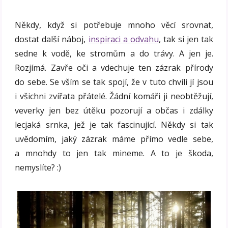
Někdy, když si potřebuje mnoho věcí srovnat,
dostat další náboj,
inspiraci a odvahu
, tak si jen tak
sedne k vodě, ke stromům a do trávy. A jen je.
Rozjímá. Zavře oči a vdechuje ten zázrak přírody
do sebe. Se vším se tak spojí, že v tuto chvíli jí jsou
i všichni zvířata přátelé. Žádní komáři ji neobtěžují,
veverky jen bez útěku pozorují a občas i zdálky
lecjaká srnka, jež je tak fascinující. Někdy si tak
uvědomím, jaký zázrak máme přímo vedle sebe,
a mnohdy to jen tak mineme. A to je škoda,
nemyslíte? :)