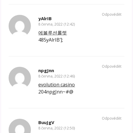
Odpovědět
yAlrIB
8 června, 2022 (12:42)
에볼루션롤렛
485yAlrIB‘];
Odpovědět
npgJnn
8 června, 2022 (12:46)
evolution casino
204npgJnn~#@
Odpovědět
BuuJgV
8 června, 2022 (12:50)