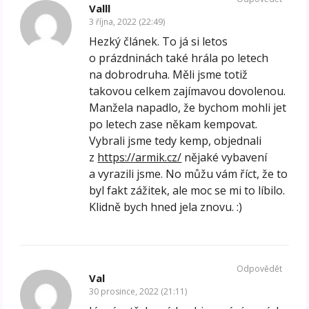
Valll
3 října, 2022 (22:49)
Hezký článek. To já si letos
o prázdninách také hrála po letech
na dobrodruha. Měli jsme totiž
takovou celkem zajímavou dovolenou.
Manžela napadlo, že bychom mohli jet
po letech zase někam kempovat.
Vybrali jsme tedy kemp, objednali
z
https://armik.cz/
nějaké vybavení
a vyrazili jsme. No můžu vám říct, že to
byl fakt zážitek, ale moc se mi to líbilo.
Klidně bych hned jela znovu. :)
Odpovědět
Val
30 prosince, 2022 (21:11)