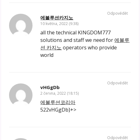
Odpovědět
에볼루션카지노
10 května, 2022 (9:38)
all the technical KINGDOM777
solutions and staff we need for
에볼루
션 카지노
operators who provide
world
Odpovědět
vHGgDb
2 června, 2022 (18:15)
에볼루션코리아
522vHGgDb}+>
Odpovědět