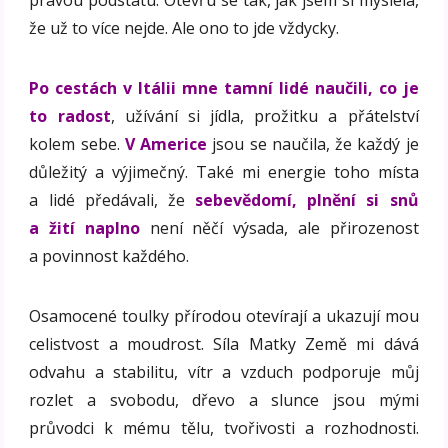
že už to více nejde. Ale ono to jde vždycky.
Po cestách v Itálii mne tamní lidé naučili, co je
to radost
, užívání si jídla, prožitku a přátelství
kolem sebe.
V Americe
jsou se naučila, že každý je
důležitý a výjimečný. Také mi energie toho místa
a lidé předávali, že
sebevědomí, plnění si snů
a žití naplno
není něčí výsada, ale přirozenost
a povinnost každého.
Osamocené toulky přírodou otevírají a ukazují mou
celistvost a moudrost. Síla Matky Země mi dává
odvahu a stabilitu, vítr a vzduch podporuje můj
rozlet a svobodu, dřevo a slunce jsou mými
průvodci k mému tělu, tvořivosti a rozhodnosti.