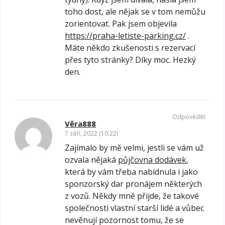
toho dost, ale nějak se v tom nemůžu
zorientovat. Pak jsem objevila
https://praha-letiste-parking.cz/
.
Máte někdo zkušenosti s rezervací
přes tyto stránky? Díky moc. Hezký
den.
Odpovědět
Věra888
7 září, 2022 (10:22)
Zajímalo by mě velmi, jestli se vám už
ozvala nějaká
půjčovna dodávek
,
která by vám třeba nabídnula i jako
sponzorský dar pronájem některých
z vozů. Někdy mně přijde, že takové
společnosti vlastní starší lidé a vůbec
nevěnují pozornost tomu, že se