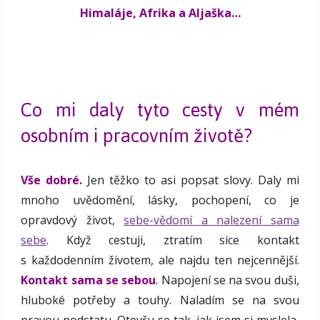
Himaláje, Afrika a Aljaška…
Co mi daly tyto cesty v mém
osobním i pracovním životě?
Vše dobré.
Jen těžko to asi popsat slovy. Daly mi
mnoho uvědomění, lásky, pochopení, co je
opravdový život,
sebe-vědomí a nalezení sama
sebe
. Když cestuji, ztratím sice kontakt
s každodenním životem, ale najdu ten nejcennější.
Kontakt sama se sebou
. Napojení se na svou duši,
hluboké potřeby a touhy. Naladím se na svou
pravou podstatu. Otevřu se tak, jak jsem si myslela,