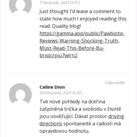
7 listopadu, 2023 (5:51)
Just thought I’d leave a comment to
state how much I enjoyed reading this
read. Quality blog!
https://gamma.app/public/Pawbiotix-
Reviews-Warning-Shocking-Truth-
Must-Read-This-Before-Bu-
brxpcrpju7wlrn2
Odpovědět
Celine Dion
20 listopadu, 2023 (5:47)
Tvé nové pohledy na dceřina
zašpiněná trička a svobodu v životě
jsou osvěžující. Dávat prostor
driving
directions
spontaneitě a radosti má
opravdovou hodnotu.