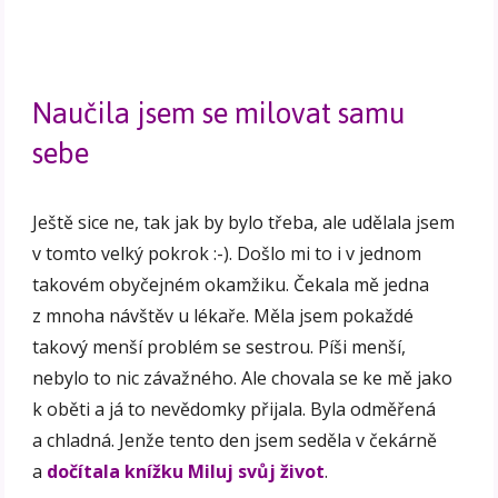
Naučila jsem se milovat samu
sebe
Ještě sice ne, tak jak by bylo třeba, ale udělala jsem
v tomto velký pokrok :-). Došlo mi to i v jednom
takovém obyčejném okamžiku. Čekala mě jedna
z mnoha návštěv u lékaře. Měla jsem pokaždé
takový menší problém se sestrou. Píši menší,
nebylo to nic závažného. Ale chovala se ke mě jako
k oběti a já to nevědomky přijala. Byla odměřená
a chladná. Jenže tento den jsem seděla v čekárně
a
dočítala knížku Miluj svůj život
.