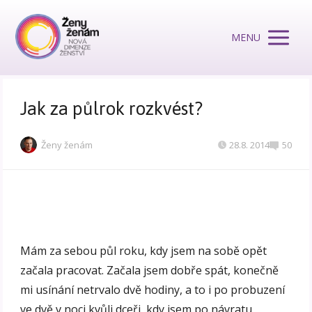
MENU
Jak za půlrok rozkvést?
Ženy ženám
28.8. 2014
50
Mám za sebou půl roku, kdy jsem na sobě opět
začala pracovat. Začala jsem dobře spát, konečně
mi usínání netrvalo dvě hodiny, a to i po probuzení
ve dvě v noci kvůli dceři, kdy jsem po návratu