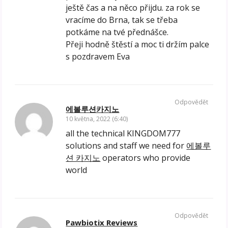
ještě čas a na něco přijdu. za rok se
vracíme do Brna, tak se třeba
potkáme na tvé přednášce.
Přeji hodně štěstí a moc ti držím palce
s pozdravem Eva
Odpovědět
에볼루션카지노
10 května, 2022 (6:40)
all the technical KINGDOM777
solutions and staff we need for
에볼루
션 카지노
operators who provide
world
Odpovědět
Pawbiotix Reviews