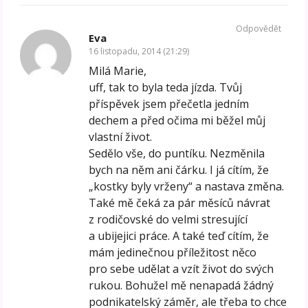
Odpovědět
Eva
16 listopadu, 2014 (21:29)
Milá Marie,
uff, tak to byla teda jízda. Tvůj
příspěvek jsem přečetla jedním
dechem a před očima mi běžel můj
vlastní život.
Sedělo vše, do puntíku. Nezměnila
bych na něm ani čárku. I já cítím, že
„kostky byly vrženy“ a nastava změna.
Také mě čeká za pár měsíců návrat
z rodičovské do velmi stresující
a ubijejici práce. A také teď cítím, že
mám jedinečnou příležitost něco
pro sebe udělat a vzít život do svých
rukou. Bohužel mě nenapadá žádný
podnikatelský záměr, ale třeba to chce