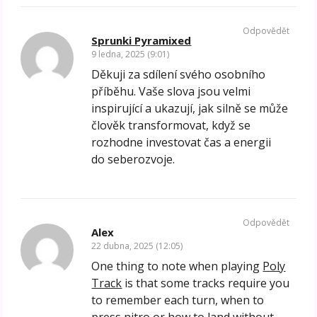
Odpovědět
Sprunki Pyramixed
9 ledna, 2025 (9:01)
Děkuji za sdílení svého osobního
příběhu. Vaše slova jsou velmi
inspirující a ukazují, jak silně se může
člověk transformovat, když se
rozhodne investovat čas a energii
do seberozvoje.
Odpovědět
Alex
22 dubna, 2025 (12:05)
One thing to note when playing
Poly
Track
is that some tracks require you
to remember each turn, when to
press nitro or how to land without