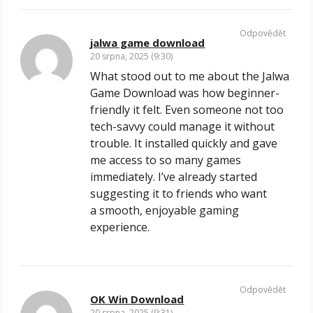
Odpovědět
jalwa game download
20 srpna, 2025 (9:30)
What stood out to me about the Jalwa
Game Download was how beginner-
friendly it felt. Even someone not too
tech-savvy could manage it without
trouble. It installed quickly and gave
me access to so many games
immediately. I’ve already started
suggesting it to friends who want
a smooth, enjoyable gaming
experience.
Odpovědět
OK Win Download
20 srpna, 2025 (9:31)