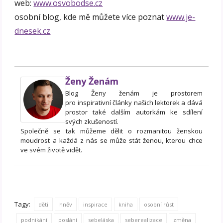
web:
www.osvobodse.cz
osobní blog, kde mě můžete více poznat
www.je-
dnesek.cz
Ženy Ženám
Blog Ženy ženám je prostorem
pro inspirativní články našich lektorek a dává
prostor také dalším autorkám ke sdílení
svých zkušeností.
Společně se tak můžeme dělit o rozmanitou ženskou
moudrost a každá z nás se může stát ženou, kterou chce
ve svém životě vidět.
Tagy:
děti
hněv
inspirace
kniha
osobní růst
podnikání
poslání
sebeláska
seberealizace
změna