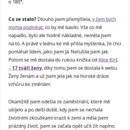
o 180°.
Co se stalo?
Dlouho jsem přemýšlela,
v čem bych
mohla podnikat
, co by mě bavilo. Vše co mě
napadlo, bylo ale hodně nákladné, neměla jsem
na to. A právě v lednu ke mě přišla myšlenka, že chci
pomáhat lidem, jako jsem já. Netušila jsem jak.
Potom se mě dostala do rukou knížka od
Alice Kirš
–
17 tváří ženy
, díky tomu jsem se dostala k webu
Ženy ženám a už jsem jela jak na horské dráze
vzhůru ke změnám.
Okamžitě jsem odešla ze zaměstnání, které mě
ubíjelo a po delší době, kdy jsem se nechala
životními zkouškami srazit k zemi a měla jsem
prázdný život, jsem se začala opět učit žít naplno.