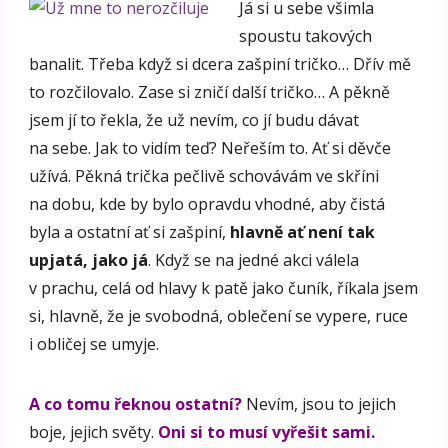
Já si u sebe všimla
spoustu takových
banalit. Třeba když si dcera zašpiní tričko… Dřív mě
to rozčilovalo. Zase si zničí další tričko… A pěkně
jsem jí to řekla, že už nevím, co jí budu dávat
na sebe. Jak to vidím teď? Neřeším to. Ať si děvče
užívá. Pěkná trička pečlivě schovávám ve skříni
na dobu, kde by bylo opravdu vhodné, aby čistá
byla a ostatní ať si zašpiní,
hlavně ať není tak
upjatá, jako já
. Když se na jedné akci válela
v prachu, celá od hlavy k patě jako čuník, říkala jsem
si, hlavně, že je svobodná, oblečení se vypere, ruce
i obličej se umyje.
A co tomu řeknou ostatní?
Nevím, jsou to jejich
boje, jejich světy.
Oni si to musí vyřešit sami.