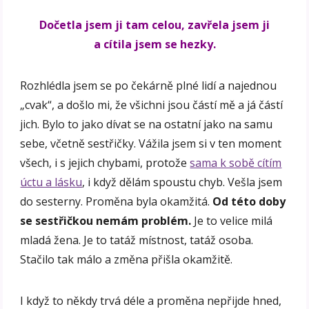
Dočetla jsem ji tam celou, zavřela jsem ji
a cítila jsem se hezky.
Rozhlédla jsem se po čekárně plné lidí a najednou
„cvak“, a došlo mi, že všichni jsou částí mě a já částí
jich. Bylo to jako dívat se na ostatní jako na samu
sebe, včetně sestřičky. Vážila jsem si v ten moment
všech, i s jejich chybami, protože
sama k sobě cítím
úctu a lásku
, i když dělám spoustu chyb. Vešla jsem
do sesterny. Proměna byla okamžitá.
Od této doby
se sestřičkou nemám problém.
Je to velice milá
mladá žena. Je to tatáž místnost, tatáž osoba.
Stačilo tak málo a změna přišla okamžitě.
I když to někdy trvá déle a proměna nepřijde hned,