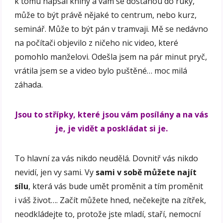
k tomu napsal knihy a vám se dostanou do ruky,
může to být právě nějaké to centrum, nebo kurz,
seminář. Může to být pán v tramvaji. Mě se nedávno
na počítači objevilo z ničeho nic video, které
pomohlo manželovi. Odešla jsem na pár minut pryč,
vrátila jsem se a video bylo puštěné… moc milá
záhada.
Jsou to střípky, které jsou vám posílány a na vás
je, je vidět a poskládat si je.
To hlavní za vás nikdo neudělá. Dovnitř vás nikdo
nevidí, jen vy sami. Vy
sami v sobě můžete najít
sílu
, která vás bude umět proměnit a tím proměnit
i váš život…. Začít můžete hned, nečekejte na zítřek,
neodkládejte to, protože jste mladí, staří, nemocní