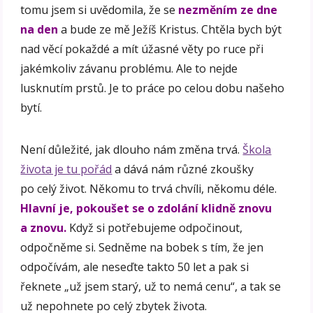
tomu jsem si uvědomila, že se
nezměním ze dne
na den
a bude ze mě Ježíš Kristus. Chtěla bych být
nad věcí pokaždé a mít úžasné věty po ruce při
jakémkoliv závanu problému. Ale to nejde
lusknutím prstů. Je to práce po celou dobu našeho
bytí.
Není důležité, jak dlouho nám změna trvá.
Škola
života je tu pořád
a dává nám různé zkoušky
po celý život. Někomu to trvá chvíli, někomu déle.
Hlavní je, pokoušet se o zdolání klidně znovu
a znovu.
Když si potřebujeme odpočinout,
odpočněme si. Sedněme na bobek s tím, že jen
odpočívám, ale neseďte takto 50 let a pak si
řeknete „už jsem starý, už to nemá cenu“, a tak se
už nepohnete po celý zbytek života.