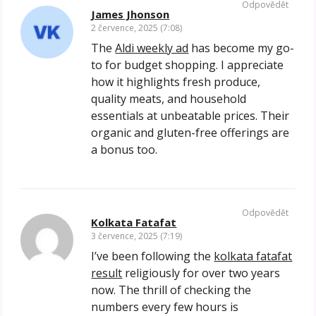
Odpovědět
James Jhonson
2 července, 2025 (7:08)
The
Aldi weekly ad
has become my go-
to for budget shopping. I appreciate
how it highlights fresh produce,
quality meats, and household
essentials at unbeatable prices. Their
organic and gluten-free offerings are
a bonus too.
Odpovědět
Kolkata Fatafat
3 července, 2025 (7:19)
I’ve been following the
kolkata fatafat
result
religiously for over two years
now. The thrill of checking the
numbers every few hours is