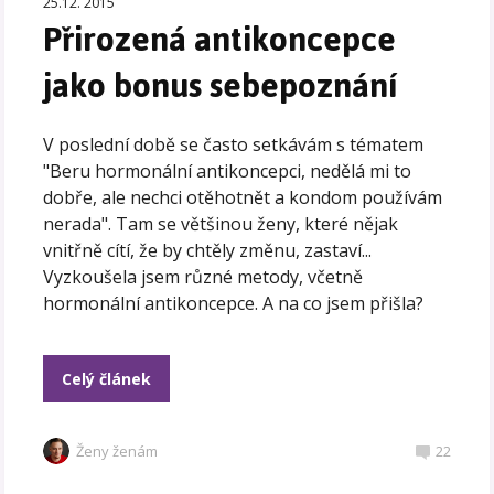
25.12. 2015
Přirozená antikoncepce
jako bonus sebepoznání
V poslední době se často setkávám s tématem
"Beru hormonální antikoncepci, nedělá mi to
dobře, ale nechci otěhotnět a kondom používám
nerada". Tam se většinou ženy, které nějak
vnitřně cítí, že by chtěly změnu, zastaví...
Vyzkoušela jsem různé metody, včetně
hormonální antikoncepce. A na co jsem přišla?
Celý článek
Ženy ženám
22