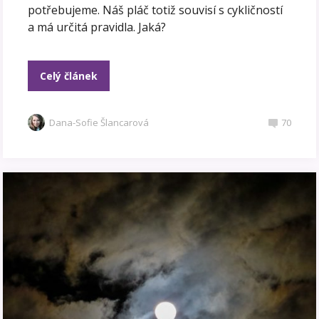
potřebujeme. Náš pláč totiž souvisí s cykličností
a má určitá pravidla. Jaká?
Celý článek
Dana-Sofie Šlancarová
70