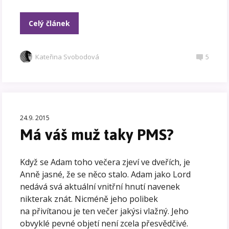
Celý článek
Kateřina Svobodová
5
24.9. 2015
Má váš muž taky PMS?
Když se Adam toho večera zjeví ve dveřích, je
Anně jasné, že se něco stalo. Adam jako Lord
nedává svá aktuální vnitřní hnutí navenek
nikterak znát. Nicméně jeho polibek
na přivítanou je ten večer jakýsi vlažný. Jeho
obvyklé pevné objetí není zcela přesvědčivé.