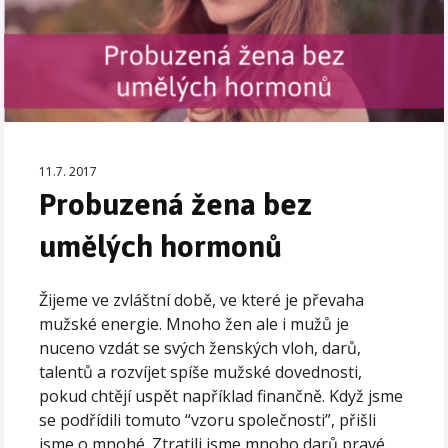
11.7. 2017
Probuzená žena bez
umělých hormonů
Žijeme ve zvláštní době, ve které je převaha
mužské energie. Mnoho žen ale i mužů je
nuceno vzdát se svých ženských vloh, darů,
talentů a rozvíjet spíše mužské dovednosti,
pokud chtějí uspět například finančně. Když jsme
se podřídili tomuto “vzoru společnosti”, přišli
jsme o mnohé. Ztratili jsme mnoho darů pravé