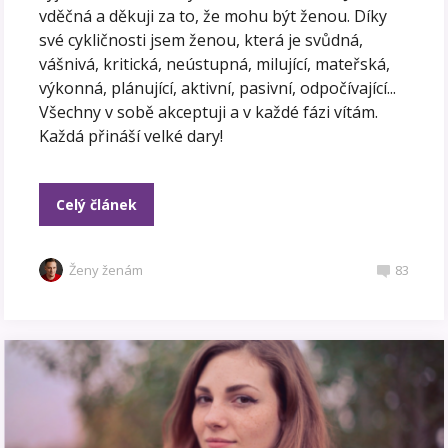
vděčná a děkuji za to, že mohu být ženou. Díky
své cykličnosti jsem ženou, která je svůdná,
vášnivá, kritická, neústupná, milující, mateřská,
výkonná, plánující, aktivní, pasivní, odpočívající...
Všechny v sobě akceptuji a v každé fázi vítám.
Každá přináší velké dary!
Celý článek
Ženy ženám
83