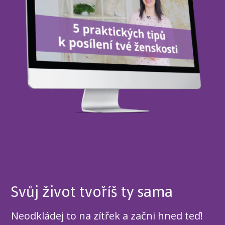
Svůj život tvoříš ty sama
Neodkládej to na zítřek a začni hned teď!