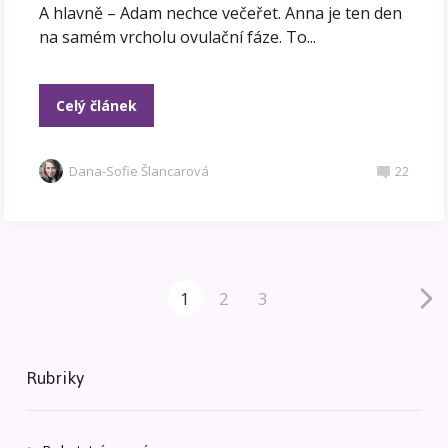
A hlavně – Adam nechce večeřet. Anna je ten den
na samém vrcholu ovulační fáze. To...
Celý článek
Dana-Sofie Šlancarová
22
1
2
3
Rubriky