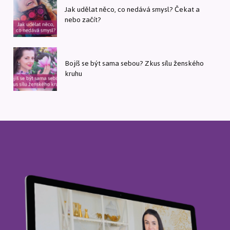
Jak udělat něco, co nedává smysl? Čekat a
nebo začít?
Bojíš se být sama sebou? Zkus sílu ženského
kruhu