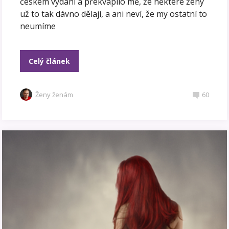
českém vydání a překvapilo mě, že některé ženy
už to tak dávno dělají, a ani neví, že my ostatní to
neumíme
Celý článek
Ženy ženám
60