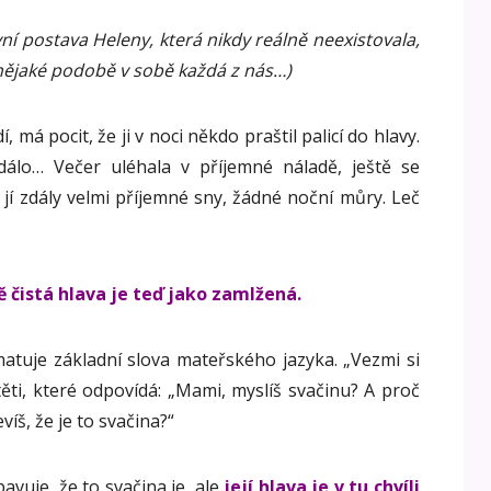
tivní postava Heleny, která nikdy reálně neexistovala,
 nějaké podobě v sobě každá z nás…)
 má pocit, že ji v noci někdo praštil palicí do hlavy.
dálo… Večer uléhala v příjemné náladě, ještě se
 jí zdály velmi příjemné sny, žádné noční můry. Leč
tě čistá hlava je teď jako zamlžená.
atuje základní slova mateřského jazyka. „Vezmi si
těti, které odpovídá: „Mami, myslíš svačinu? A proč
íš, že je to svačina?“
avuje, že to svačina je, ale
její hlava je v tu chvíli