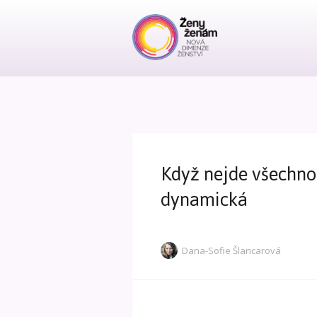
Když nejde všechno 
dynamická
Dana-Sofie Šlancarová