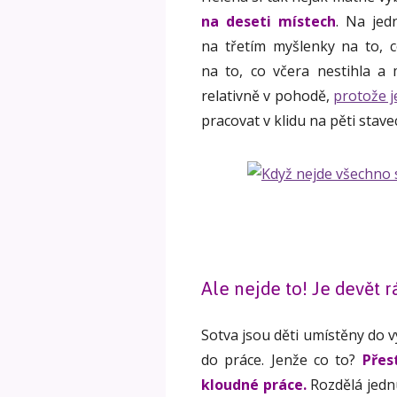
na deseti místech
. Na jed
na třetím myšlenky na to, 
na to, co včera nestihla 
relativně v pohodě,
protože j
pracovat v klidu na pěti stav
Ale nejde to! Je devět rá
Sotva jsou děti umístěny do v
do práce. Jenže co to?
Přes
kloudné práce.
Rozdělá jednu