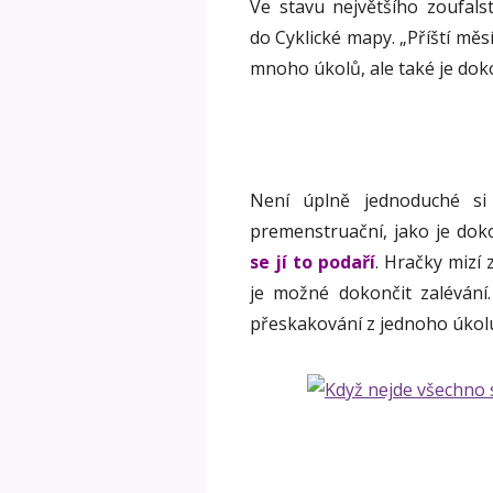
Ve stavu největšího zoufalst
do Cyklické mapy. „Příští měsí
mnoho úkolů, ale také je doko
Není úplně jednoduché si
premenstruační, jako je doko
se jí to podaří
. Hračky mizí 
je možné dokončit zalévání
přeskakování z jednoho úkolu