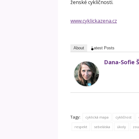
ženské cykličnosti.
www.cyklickazena.cz
About
Latest Posts
Dana-Sofie 
Tagy:
cyklická mapa
cykličnost
respekt
sebeláska
úkoly
zou