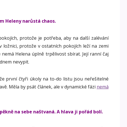
m Heleny narůstá chaos.
pokojích, protože je potřeba, aby na další zalévání
 ložnici, protože v ostatních pokojích leží na zemi
 nemá Helena úplně trpělivost sbírat. Její ranní čaj
ednem nevypit.
že první čtyři úkoly na to-do listu jsou neřešitelné
lavě. Měla by psát článek, ale v dynamické fázi
nemá
pěkně na sebe naštvaná. A hlava ji pořád bolí.