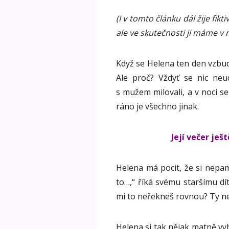
(I v tomto článku dál žije fik
ale ve skutečnosti ji máme v
Když se Helena ten den vzbudí,
Ale proč? Vždyť se nic neu
s mužem milovali, a v noci se
ráno je všechno jinak.
Její večer ješ
Helena má pocit, že si nepam
to…,“ říká svému staršímu dí
mi to neřekneš rovnou? Ty nev
Helena si tak nějak matně vyb