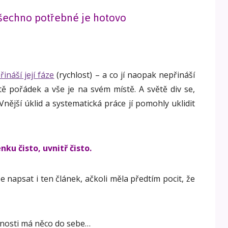
všechno potřebné je hotovo
ináší její fáze
(rychlost) – a co jí naopak nepřináší
tě pořádek a vše je na svém místě. A světě div se,
Vnější úklid a systematická práce jí pomohly uklidit
nku čisto, uvnitř čisto.
 napsat i ten článek, ačkoli měla předtím pocit, že
ičnosti má něco do sebe…