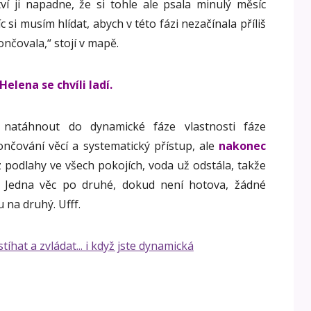
ví ji napadne, že si tohle ale psala minulý měsíc
c si musím hlídat, abych v této fázi nezačínala příliš
nčovala,“ stojí v mapě.
Helena se chvíli ladí.
 natáhnout do dynamické fáze vlastnosti fáze
nčování věcí a systematický přístup, ale
nakonec
z podlahy ve všech pokojích, voda už odstála, takže
. Jedna věc po druhé, dokud není hotova, žádné
 na druhý. Ufff.