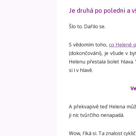
Je druhá po poledni a 
Šlo to. Dařilo se.
S vědomím toho,
co Heleně př
(dokončování), je všude v by
Helenu přestala bolet hlava. 
si i v hlavě.
Ve
A překvapivě teď Helena může
ji nic tvůrčího nenapadá.
Wow, říká si. Ta znalost cykl