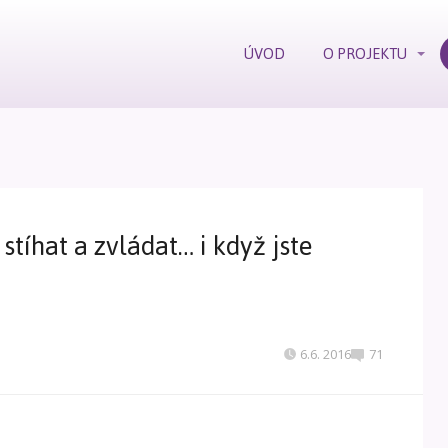
ÚVOD
O PROJEKTU
stíhat a zvládat… i když jste
6.6. 2016
71