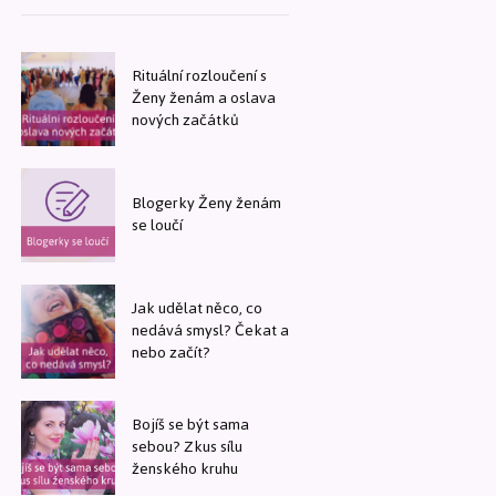
Rituální rozloučení s
Ženy ženám a oslava
nových začátků
Blogerky Ženy ženám
se loučí
Jak udělat něco, co
nedává smysl? Čekat a
nebo začít?
Bojíš se být sama
sebou? Zkus sílu
ženského kruhu