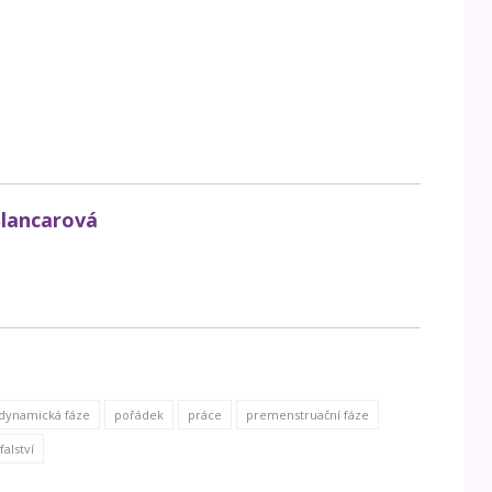
Šlancarová
dynamická fáze
pořádek
práce
premenstruační fáze
falství