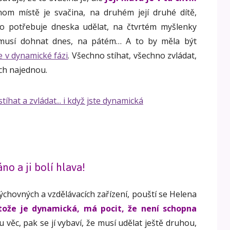
nom místě je svačina, na druhém její druhé dítě,
co potřebuje dneska udělat, na čtvrtém myšlenky
a musí dohnat dnes, na pátém… A to by měla být
e v dynamické fázi
. Všechno stíhat, všechno zvládat,
ech najednou.
no a ji bolí hlava!
ýchovných a vzdělávacích zařízení, pouští se Helena
tože je dynamická, má pocit, že není schopna
 věc, pak se jí vybaví, že musí udělat ještě druhou,