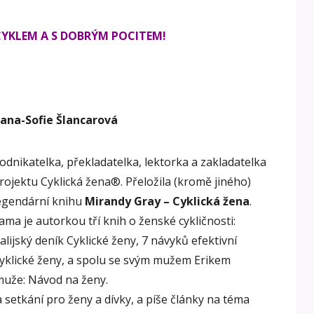
) CYKLEM A S DOBRÝM POCITEM!
ana-Sofie Šlancarová
odnikatelka, překladatelka, lektorka a zakladatelka
rojektu Cyklická žena®. Přeložila (kromě jiného)
egendární knihu
Mirandy Gray – Cyklická žena
.
ama je autorkou tří knih o ženské cykličnosti:
alijský deník Cyklické ženy, 7 návyků efektivní
yklické ženy, a spolu se svým mužem Erikem
muže: Návod na ženy.
setkání pro ženy a dívky, a píše články na téma