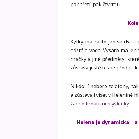
pak třetí, pak čtvrtou…
Kole
Kytky má zalité jen ve dvou 
odstála voda. Vysáto má jen v
hračky a jiné předměty, které
zůstává ještě těsně před pol
Nikdo jí nebere telefony, tak
a zůstávají viset v Helenině h
žádné kreativní myšlenky…
Helena je dynamická – a 