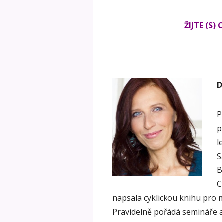
ŽIJTE (S
D
P
p
l
S
B
C
napsala cyklickou knihu pro 
Pravidelně pořádá semináře a 