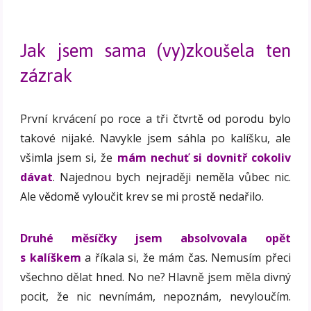
Jak jsem sama (vy)zkoušela ten
zázrak
První krvácení po roce a tři čtvrtě od porodu bylo
takové nijaké. Navykle jsem sáhla po kalíšku, ale
všimla jsem si, že
mám nechuť si dovnitř cokoliv
dávat
. Najednou bych nejraději neměla vůbec nic.
Ale vědomě vyloučit krev se mi prostě nedařilo.
Druhé měsíčky jsem absolvovala opět
s kalíškem
a říkala si, že mám čas. Nemusím přeci
všechno dělat hned. No ne? Hlavně jsem měla divný
pocit, že nic nevnímám, nepoznám, nevyloučím.