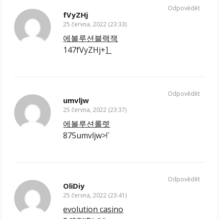
Odpovědět
fVyZHj
25 června, 2022 (23:33)
에볼루션블랙잭
147fVyZHj+]_
Odpovědět
umvljw
25 června, 2022 (23:37)
에볼루션롤렛
875umvljw>!`
Odpovědět
OliDiy
25 června, 2022 (23:41)
evolution casino