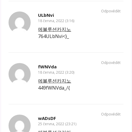
Odpovědět
ULbNvi
18 června, 2022 (3:16)
에볼루션카지노
764ULbNvi<}_
Odpovědět
fWNVda
18 června, 2022 (3:20)
에볼루션카지노
449fWNVda_/{
Odpovědět
wADsDF
25 června, 2022 (23:21)