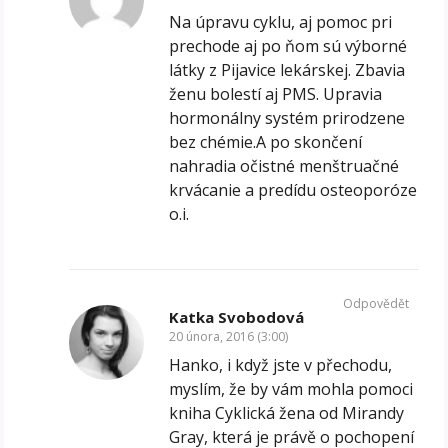
Na úpravu cyklu, aj pomoc pri
prechode aj po ňom sú výborné
látky z Pijavice lekárskej. Zbavia
ženu bolestí aj PMS. Upravia
hormonálny systém prirodzene
bez chémie.A po skončení
nahradia očistné menštruačné
krvácanie a predídu osteoporóze
o.i.
Odpovědět
Katka Svobodová
20 února, 2016 (3:00)
Hanko, i když jste v přechodu,
myslím, že by vám mohla pomoci
kniha Cyklická žena od Mirandy
Gray, která je právě o pochopení