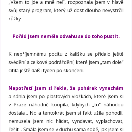
„Všem to jde a mně ne!“, rozpoznala jsem v hlavě
svůj starý program, který už dost dlouho nevystrčil
růžky.
Pořád jsem neměla odvahu se do toho pustit.
K nepříjemnému pocitu z kalíšku se přidalo ještě
svědění a celkové podráždění, které jsem „tam dole“
cítila ještě další týden po skončení.
Napotřetí jsem si řekla, že pohárek vynechám
a sáhla jsem po plastových vložkách, které jsem si
v Praze náhodně koupila, kdybych „to“ náhodou
dostala… No a tentokrát jsem si fakt užila pohodlí,
nemusela jsem nic hlídat, vyndavat, vyplachovat,
řešit… Smála jsem se v duchu sama sobě, jak jsem si