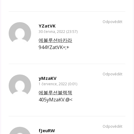
Odpovědět
YZatVK
30 června, 2022 (23:57)
에볼루션바카라
944YZatVK=;+
Odpovědět
yMzaKV
1 července, 2022 (0:01)
에볼루션블랙잭
405yMzaKV.@<
Odpovědět
fJeuRW