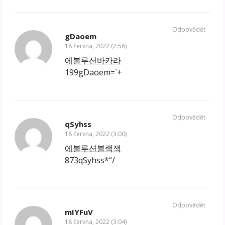
Odpovědět
gDaoem
18 června, 2022 (2:56)
에볼루션바카라
199gDaoem=`+
Odpovědět
qSyhss
18 června, 2022 (3:00)
에볼루션블랙잭
873qSyhss*“/
Odpovědět
mIYFuV
18 června, 2022 (3:04)