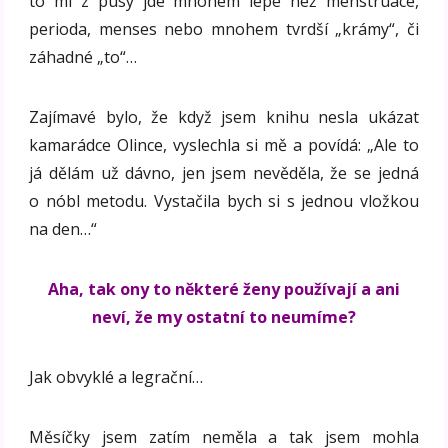
to mi z pusy jde mnohem lépe než menstruace,
perioda, menses nebo mnohem tvrdší „krámy“, či
záhadné „to“…
Zajímavé bylo, že když jsem knihu nesla ukázat
kamarádce Olince, vyslechla si mě a povídá: „Ale to
já dělám už dávno, jen jsem nevěděla, že se jedná
o nóbl metodu. Vystačila bych si s jednou vložkou
na den…“
Aha, tak ony to některé ženy používají a ani
neví, že my ostatní to neumíme?
Jak obvyklé a legrační…
Měsíčky jsem zatím neměla a tak jsem mohla