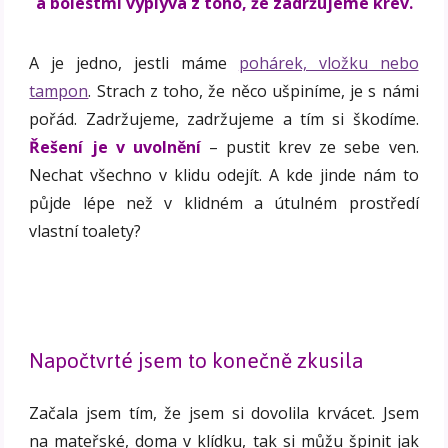
a bolestmi vyplývá z toho, že zadržujeme krev.
A je jedno, jestli máme
pohárek, vložku nebo
tampon
. Strach z toho, že něco ušpiníme, je s námi
pořád. Zadržujeme, zadržujeme a tím si škodíme.
Řešení je v uvolnění
– pustit krev ze sebe ven.
Nechat všechno v klidu odejít. A kde jinde nám to
půjde lépe než v klidném a útulném prostředí
vlastní toalety?
Napočtvrté jsem to konečně zkusila
Začala jsem tím, že jsem si dovolila krvácet. Jsem
na mateřské, doma v klídku, tak si můžu špinit jak