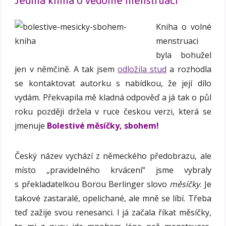
Jediná kniha o vědomé menstruaci
Kniha o volné
menstruaci
byla bohužel
jen v němčině. A tak jsem
odložila stud
a rozhodla
se kontaktovat autorku s nabídkou, že její dílo
vydám. Překvapila mě kladná odpověď a já tak o půl
roku později držela v ruce českou verzi, která se
jmenuje
Bolestivé měsíčky, sbohem!
Český název vychází z německého předobrazu, ale
místo „pravidelného krvácení“ jsme vybraly
s překladatelkou Borou Berlinger slovo
měsíčky
. Je
takové zastaralé, opelichané, ale mně se líbí. Třeba
teď zažije svou renesanci. I já začala říkat měsíčky,