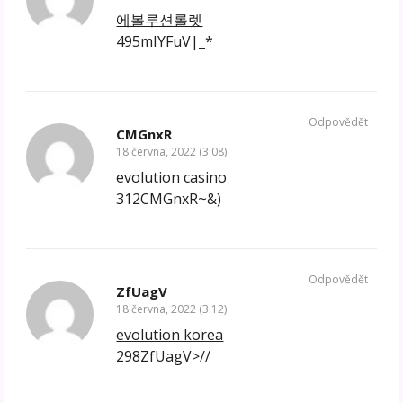
에볼루션롤렛
495mIYFuV|_*
Odpovědět
CMGnxR
18 června, 2022 (3:08)
evolution casino
312CMGnxR~&)
Odpovědět
ZfUagV
18 června, 2022 (3:12)
evolution korea
298ZfUagV>//