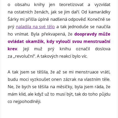
o obsahu knihy jen teoretizovat a vyzvídat
na ostatních ženách, jak se jim daří. Od kamarádky
Šárky mi přišla úplně nadšená odpověď. Konečně se
prý
naladila na své tělo
a tak jednoduše se naučila
ho vnímat. Byla překvapená, že
doopravdy může
ovládat okamžik, kdy vyloučí svou menstruační
krev
. Její muž prý knihu označil doslova
za „revoluční“. A takových reakcí bylo víc.
A tak jsem se těšila, že až se mi menstruace vrátí,
budu moci vyzkoušet onen zázrak na vlastním těle.
Ne, že bych se těšila na měsíčky, byla jsem ráda, že
mám klid, ale když už to musí být, tak do toho půjdu
co nejpohodlněji.