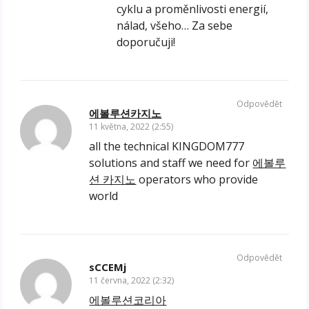
cyklu a proměnlivosti energií,
nálad, všeho… Za sebe
doporučuji!
Odpovědět
에볼루션카지노
11 května, 2022 (2:55)
all the technical KINGDOM777
solutions and staff we need for
에볼루
션 카지노
operators who provide
world
Odpovědět
sCCEMj
11 června, 2022 (2:32)
에볼루션코리아