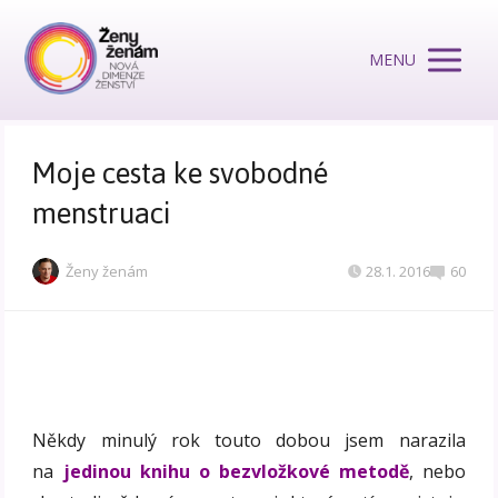
MENU
Moje cesta ke svobodné
menstruaci
Ženy ženám
28.1. 2016
60
Někdy minulý rok touto dobou jsem narazila
na
jedinou knihu o bezvložkové metodě
, nebo