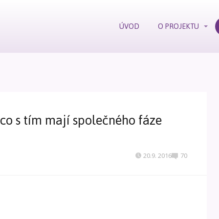
ÚVOD
O PROJEKTU
co s tím mají společného fáze
20.9. 2016
70