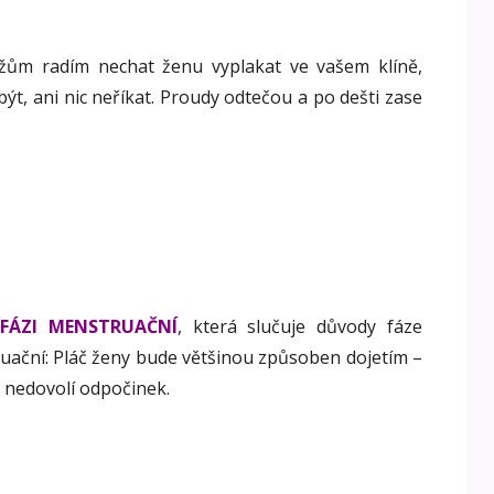
žům radím nechat ženu vyplakat ve vašem klíně,
 být, ani nic neříkat. Proudy odtečou a po dešti zase
FÁZI MENSTRUAČNÍ
, která slučuje důvody fáze
uační: Pláč ženy bude většinou způsoben dojetím –
i nedovolí odpočinek.