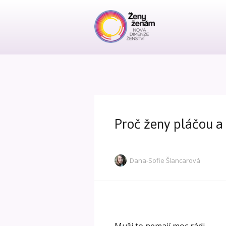
Proč ženy pláčou a 
Dana-Sofie Šlancarová