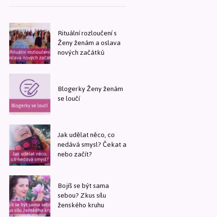
Rituální rozloučení s
Ženy ženám a oslava
nových začátků
Blogerky Ženy ženám
se loučí
Jak udělat něco, co
nedává smysl? Čekat a
nebo začít?
Bojíš se být sama
sebou? Zkus sílu
ženského kruhu