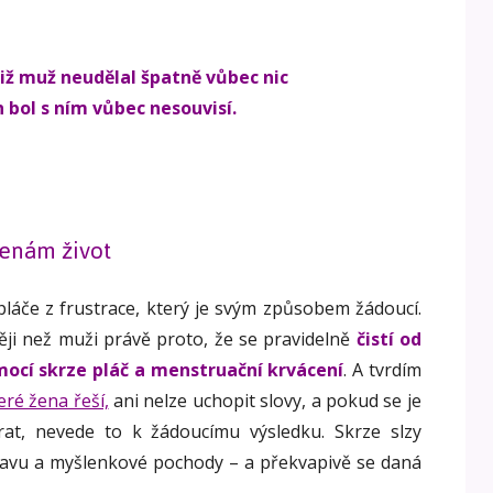
iž muž neudělal špatně vůbec nic
n bol s ním vůbec nesouvisí.
ženám život
 pláče z frustrace, který je svým způsobem žádoucí.
ěji než muži právě proto, že se pravidelně
čistí od
ocí skrze pláč a menstruační krvácení
. A tvrdím
ré žena řeší,
ani nelze uchopit slovy, a pokud se je
at, nevede to k žádoucímu výsledku. Skrze slzy
avu a myšlenkové pochody – a překvapivě se daná