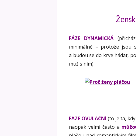
Žensk
FÁZE DYNAMICKÁ
(přicház
minimálně – protože jsou sk
a budou se do krve hádat, po
muž s ním).
FÁZE OVULAČNÍ
(to je ta, kd
naopak velmi často a
můžou
pláčou nad romantickým fi