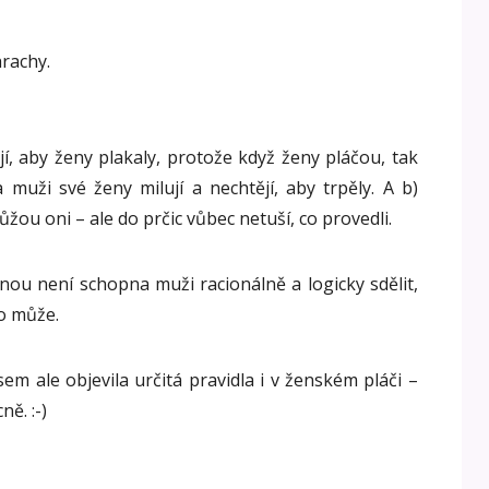
rachy.
jí, aby ženy plakaly, protože když ženy pláčou, tak
 muži své ženy milují a nechtějí, aby trpěly. A b)
ůžou oni – ale do prčic vůbec netuší, co provedli.
inou není schopna muži racionálně a logicky sdělit,
to může.
sem ale objevila určitá pravidla i v ženském pláči –
ě. :-)