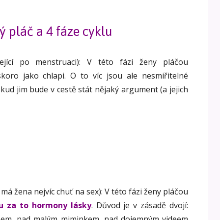
ý pláč a 4 fáze cyklu
ející po menstruaci): V této fázi ženy pláčou
oro jako chlapi. O to víc jsou ale nesmiřitelné
kud jim bude v cestě stát nějaký argument (a jejich
y má žena nejvíc chuť na sex): V této fázi ženy pláčou
 za to hormony lásky
. Důvod je v zásadě dvojí:
lmem, nad malým miminkem, nad dojemným videem