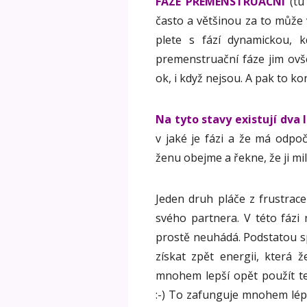
FÁZE PREMENSTRUAČNÍ
(tu 
často a většinou za to může v
plete s fází dynamickou, 
premenstruační fáze jim ovše
ok, i když nejsou. A pak to 
Na tyto stavy existují dva 
v jaké je fázi a že má odpoč
ženu obejme a řekne, že ji mi
Jeden druh pláče z frustrac
svého partnera. V této fázi 
prostě neuhádá. Podstatou sp
získat zpět energii, která 
mnohem lepší opět použít te
:-) To zafunguje mnohem lépe