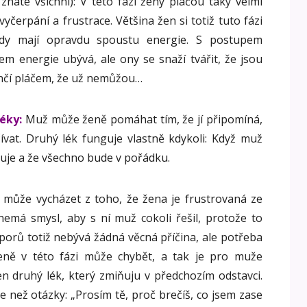
znáte všichni): V této fázi ženy pláčou taky velmi
yčerpání a frustrace. Většina žen si totiž tuto fázi
kdy mají opravdu spoustu energie. S postupem
m energie ubývá, ale ony se snaží tvářit, že jsou
končí pláčem, že už nemůžou…
léky:
Muž může ženě pomáhat tím, že jí připomíná,
ívat. Druhý lék funguje vlastně kdykoli: Když muž
luje a že všechno bude v pořádku.
e může vycházet z toho, že žena je frustrovaná ze
nemá smysl, aby s ní muž cokoli řešil, protože to
orů totiž nebývá žádná věcná příčina, ale potřeba
ženě v této fázi může chybět, a tak je pro muže
n druhý lék, který zmiňuju v předchozím odstavci.
 než otázky: „Prosím tě, proč brečíš, co jsem zase