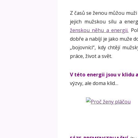
Z časů se ženou můžou muži vý
jejich mužskou sílu a energ
ženskou něhu a energii.
Pob
dobře a nabíjí je jako muže do
„bojovníci“, kdy chtějí muž
práce, život a svět.
V této energii jsou v klidu 
výzvy, ale doma klid…