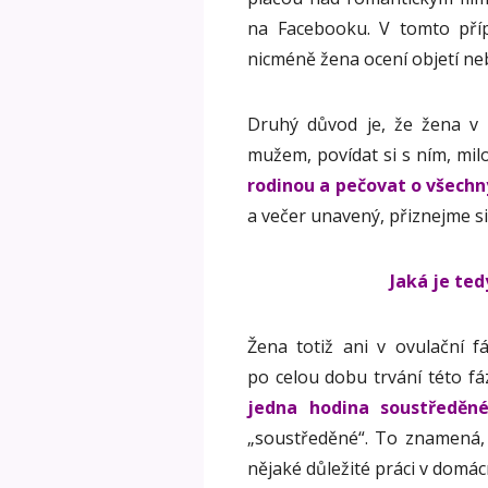
na Facebooku. V tomto pří
nicméně žena ocení objetí nebo
Druhý důvod je, že žena v 
mužem, povídat si s ním, milo
rodinou a pečovat o všechn
a večer unavený, přiznejme si 
Jaká je te
Žena totiž ani v ovulační 
po celou dobu trvání této fáz
jedna hodina soustředěn
„soustředěné“. To znamená, 
nějaké důležité práci v domác