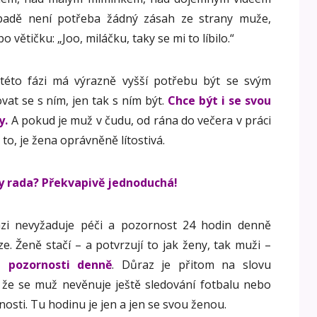
padě není potřeba žádný zásah ze strany muže,
 větičku: „Joo, miláčku, taky se mi to líbilo.“
této fázi má výrazně vyšší potřebu být se svým
vat se s ním, jen tak s ním být.
Chce být i se svou
y.
A pokud je muž v čudu, od rána do večera v práci
to, je žena oprávněně lítostivá.
dy rada? Překvapivě jednoduchá!
fázi nevyžaduje péči a pozornost 24 hodin denně
e. Ženě stačí – a potvrzují to jak ženy, tak muži –
é pozornosti denně
. Důraz je přitom na slovu
že se muž nevěnuje ještě sledování fotbalu nebo
nosti. Tu hodinu je jen a jen se svou ženou.