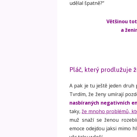
udělal špatně?“
Většinou tot
a ženi
Pláč, který prodlužuje 
A pak je tu ještě jeden druh
Tvrdím, že ženy umírají pozd
nasbíraných negativních em
taky,
že mnoho problémů, kte
muž snaží se ženou rozebír
emoce odejdou jaksi mimo hl
věc taky vyřeší.