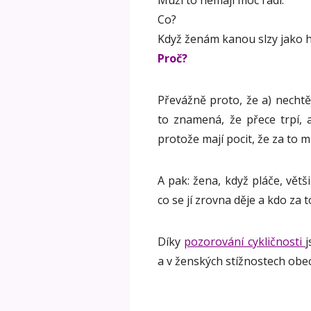
Muži to nemají moc rádi.
Co?
Když ženám kanou slzy jako h
Proč?
Převážně proto, že a) nechtě
to znamená, že přece trpí, a
protože mají pocit, že za to m
A pak: žena, když pláče, větš
co se jí zrovna děje a kdo za 
Díky
pozorování cykličnosti
j
a v ženských stížnostech obecn