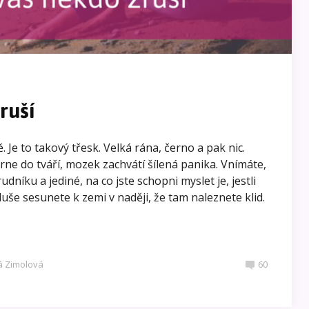
ruší
 Je to takový třesk. Velká rána, černo a pak nic.
ne do tváří, mozek zachvátí šílená panika. Vnímáte,
udníku a jediné, na co jste schopni myslet je, jestli
še sesunete k zemi v naději, že tam naleznete klid.
á Zimolová
60