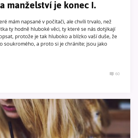
a manželství je konec I.
eré mám napsané v počítači, ale chvíli trvalo, než
tka ty hodně hluboké věci, ty které se nás dotýkají
opsat, protože je tak hluboko a blízko vaší duše, že
o soukromého, a proto si je chráníte; jsou jako
60