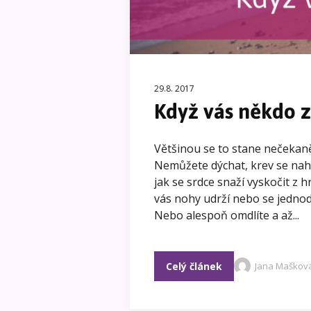
29.8. 2017
Když vás někdo z
Většinou se to stane nečekaně.
Nemůžete dýchat, krev se nahr
jak se srdce snaží vyskočit z hr
vás nohy udrží nebo se jednodu
Nebo alespoň omdlíte a až...
Celý článek
Jana Maškov