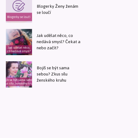
Blogerky Ženy ženám
se loučí
Jak udělat něco, co
nedává smysl? Čekat a
nebo začít?
Bojíš se být sama
sebou? Zkus sílu
ženského kruhu