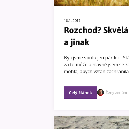
18.1. 2017
Rozchod? Skvělá 
a jinak
Byli jsme spolu jen pár let... 
za to může a hlavně jsem se za
mohla, abych vztah zachránila
Celý článek
Ženy ženám