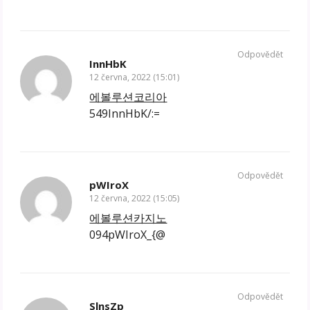
Odpovědět
InnHbK
12 června, 2022 (15:01)
에볼루션코리아
549InnHbK/:=
Odpovědět
pWIroX
12 června, 2022 (15:05)
에볼루션카지노
094pWIroX_{@
Odpovědět
SlnsZp