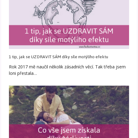
1 tip, jak se UZDRAVIT SÁM díky síle motýlího efektu
Rok 2017 mě naučil několik zásadních věcí. Tak třeba jsem
loni přestala…