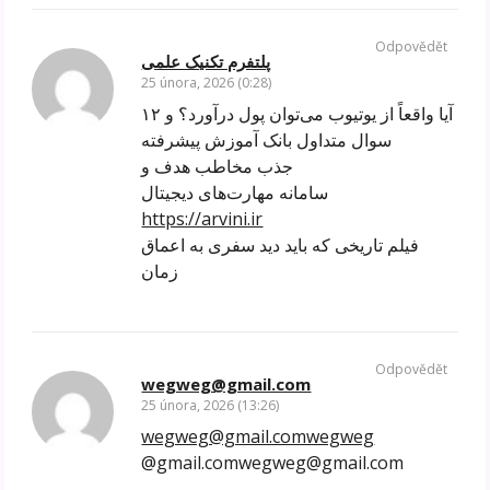
Odpovědět
پلتفرم تکنیک علمی
25 února, 2026 (0:28)
آیا واقعاً از یوتیوب می‌توان پول درآورد؟ و ۱۲
سوال متداول بانک آموزش پیشرفته
جذب مخاطب هدف و
سامانه مهارت‌های دیجیتال
https://arvini.ir
فیلم تاریخی که باید دید سفری به اعماق
زمان
Odpovědět
wegweg@gmail.com
25 února, 2026 (13:26)
wegweg@gmail.comwegweg
@gmail.comwegweg@gmail.com