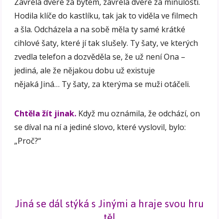
Zavřela dveře za bytem, zavřela dveře za minulostí.
Hodila klíče do kastlíku, tak jak to viděla ve filmech
a šla. Odcházela a na sobě měla ty samé krátké
cihlové šaty, které jí tak slušely. Ty šaty, ve kterých
zvedla telefon a dozvěděla se, že už není Ona –
jediná, ale že nějakou dobu už existuje
nějaká Jiná… Ty šaty, za kterýma se muži otáčeli.
Chtěla žít jinak.
Když mu oznámila, že odchází, on
se díval na ní a jediné slovo, které vyslovil, bylo:
„Proč?“
Jiná se dál stýká s Jinými a hraje svou hru
těl