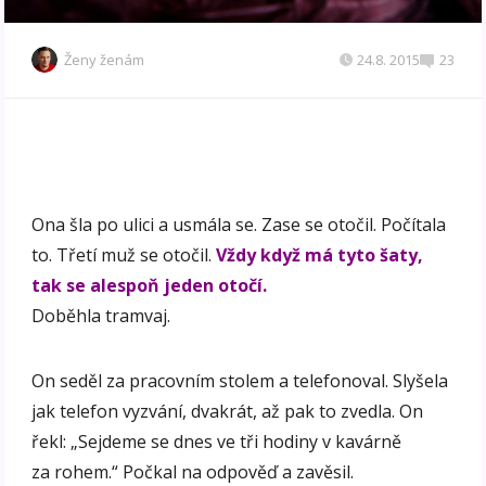
Ženy ženám
24.8. 2015
23
Ona šla po ulici a usmála se. Zase se otočil. Počítala
to. Třetí muž se otočil.
Vždy když má tyto šaty,
tak se alespoň jeden otočí.
Doběhla tramvaj.
On seděl za pracovním stolem a telefonoval. Slyšela
jak telefon vyzvání, dvakrát, až pak to zvedla. On
řekl: „Sejdeme se dnes ve tři hodiny v kavárně
za rohem.“ Počkal na odpověď a zavěsil.