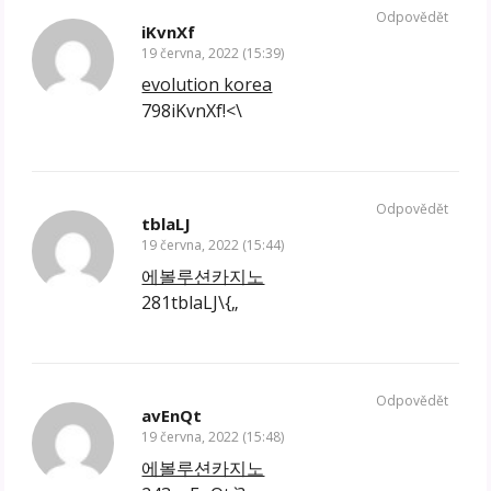
Odpovědět
iKvnXf
19 června, 2022 (15:39)
evolution korea
798iKvnXf!<\
Odpovědět
tblaLJ
19 června, 2022 (15:44)
에볼루션카지노
281tblaLJ\{„
Odpovědět
avEnQt
19 června, 2022 (15:48)
에볼루션카지노