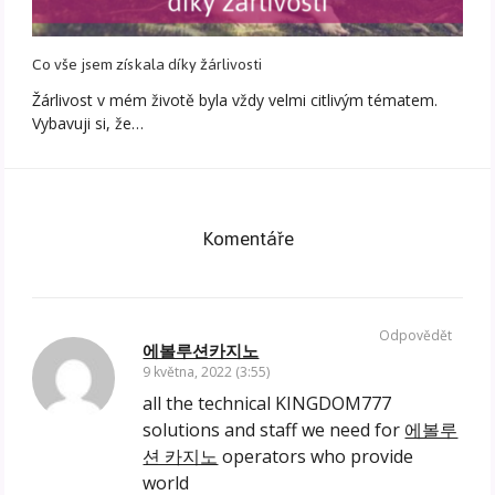
Co vše jsem získala díky žárlivosti
Žárlivost v mém životě byla vždy velmi citlivým tématem.
Vybavuji si, že…
Komentáře
Odpovědět
에볼루션카지노
9 května, 2022 (3:55)
all the technical KINGDOM777
solutions and staff we need for
에볼루
션 카지노
operators who provide
world