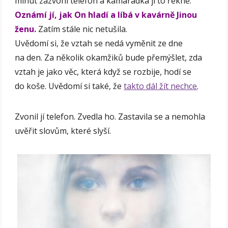
minut zazvoní telefon a kamarádka jí to řekne.
Oznámí jí, jak On hladí a líbá v kavárně Jinou
ženu.
Zatím stále nic netušila.
Uvědomí si, že vztah se nedá vyměnit ze dne
na den. Za několik okamžiků bude přemýšlet, zda
vztah je jako věc, která když se rozbije, hodí se
do koše. Uvědomí si také, že
takto dál žít nechce
.
Zvonil jí telefon. Zvedla ho. Zastavila se a nemohla
uvěřit slovům, které slyší.