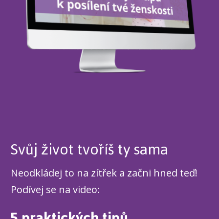
Svůj život tvoříš ty sama
Neodkládej to na zítřek a začni hned teď!
Podívej se na video:
5 praktických tipů