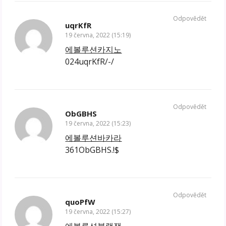
Odpovědět
uqrKfR
19 června, 2022 (15:19)
에볼루션카지노
024uqrKfR/-/
Odpovědět
ObGBHS
19 června, 2022 (15:23)
에볼루션바카라
361ObGBHS.!$
Odpovědět
quoPfW
19 června, 2022 (15:27)