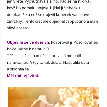
jen v létě. Vychutnávala si ho. Rád se na ni díval,
když ho pomalu upíjela. Ujídal jí šlehačku
do okamžiku než se objevil kopeček vanilkové
zmrzliny. Tentokrát ale objednal cappuccino a malé
silné presso.
Objevila se ve dveřích.
Pozoroval jí. Pozoroval její
boky, jak se k němu blíží.
Těšil se, až se nad něj skloní a dá mu polibek
na uvítanou. Vždy to tak dělala. Našpulila ústa
a sklonila se.
Měl rád její vůni.