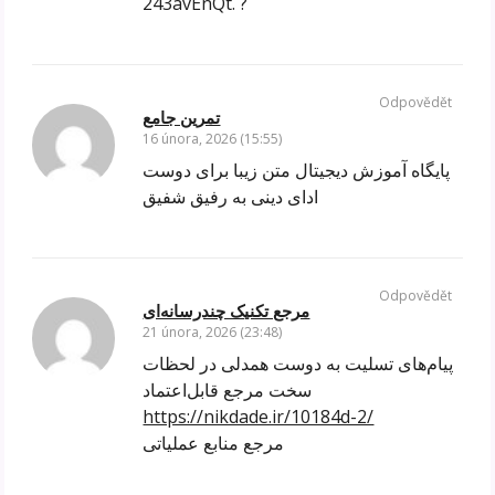
243avEnQt.`?
Odpovědět
تمرین جامع
16 února, 2026 (15:55)
پایگاه آموزش دیجیتال متن زیبا برای دوست
ادای دینی به رفیق شفیق
Odpovědět
مرجع تکنیک چندرسانه‌ای
21 února, 2026 (23:48)
پیام‌های تسلیت به دوست همدلی در لحظات
سخت مرجع قابل‌اعتماد
https://nikdade.ir/10184d-2/
مرجع منابع عملیاتی