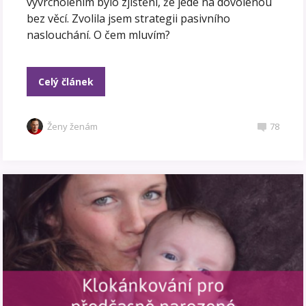
vyvrcholením bylo zjištění, že jede na dovolenou
bez věcí. Zvolila jsem strategii pasivního
naslouchání. O čem mluvím?
Celý článek
Ženy ženám
78