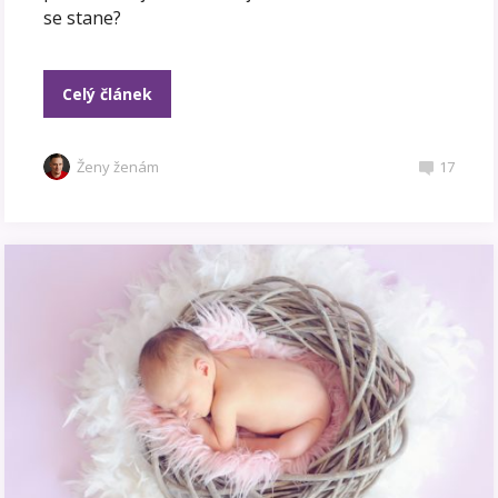
se stane?
Celý článek
Ženy ženám
17