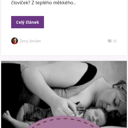
človíček? Z teplého měkkého...
Celý článek
Ženy ženám
32