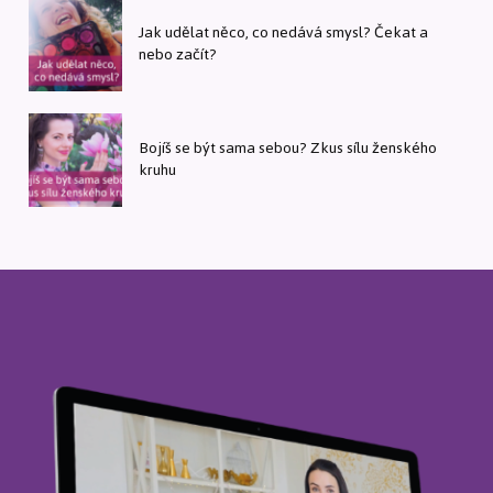
Jak udělat něco, co nedává smysl? Čekat a
nebo začít?
Bojíš se být sama sebou? Zkus sílu ženského
kruhu