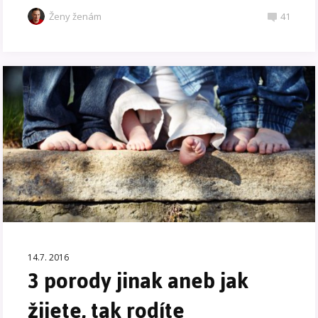
Ženy ženám
41
14.7. 2016
3 porody jinak aneb jak
žijete, tak rodíte