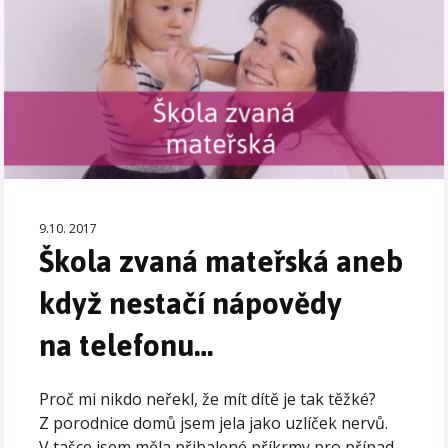
9.10. 2017
Škola zvaná mateřská aneb
když nestačí nápovědy
na telefonu…
Proč mi nikdo neřekl, že mít dítě je tak těžké?
Z porodnice domů jsem jela jako uzlíček nervů.
V tašce jsem měla přibalené příkrmy pro případ,