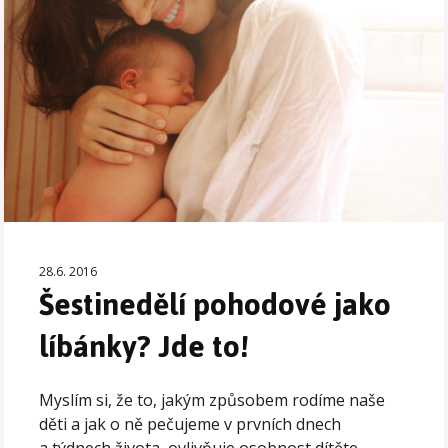
28.6. 2016
Šestinedělí pohodové jako
líbánky? Jde to!
Myslím si, že to, jakým způsobem rodíme naše
děti a jak o ně pečujeme v prvních dnech
a týdnech života, ovlivňuje osobnost dítěte,