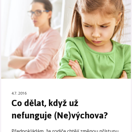
4.7. 2016
Co dělat, když už
nefunguje (Ne)výchova?
Předpokládám, že rodiče chtějí změnou přístupu