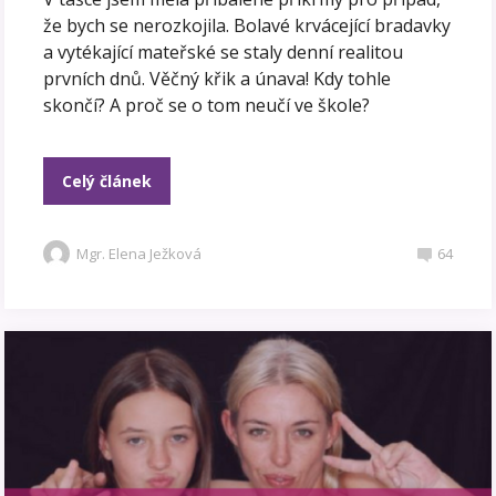
že bych se nerozkojila. Bolavé krvácející bradavky
a vytékající mateřské se staly denní realitou
prvních dnů. Věčný křik a únava! Kdy tohle
skončí? A proč se o tom neučí ve škole?
Celý článek
Mgr. Elena Ježková
64