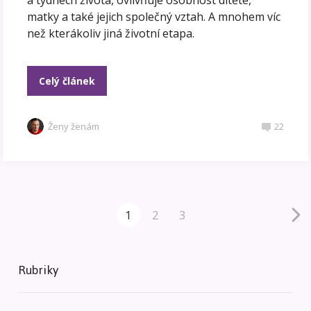
matky a také jejich společný vztah. A mnohem víc
než kterákoliv jiná životní etapa.
Celý článek
Ženy ženám
22
1
2
3
Rubriky