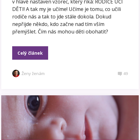
v hlavě nastaven vzorec, který říká: RODIČE UČÍ
DĚTI! A tak my je učíme! Učíme je tomu, co učili
rodiče nás a tak to jde stále dokola. Dokud
nepřijde někdo, kdo začne nad tím vším
přemýšlet. Čím nás mohou děti obohatit?
Celý článek
Ženy ženám
49