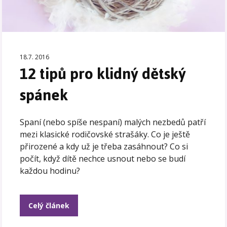
18.7. 2016
12 tipů pro klidný dětský
spánek
Spaní (nebo spíše nespaní) malých nezbedů patří
mezi klasické rodičovské strašáky. Co je ještě
přirozené a kdy už je třeba zasáhnout? Co si
počít, když dítě nechce usnout nebo se budí
každou hodinu?
Celý článek