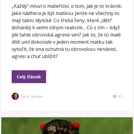
„Každý“ mluví o mateřství, o tom, jak je to krásné,
jaká nádhera je být matkou. Jenže ne všechny to
mají takto idylické. Co třeba ženy, které „děti“
dohánějí k velmi silným reakcím… Co s tím – když
jde tahle obrovská agrese ven? Jak to, že to malé
dítě umí dokonale v jeden moment matku tak
vytočit, že ona ochutná tu obrovskou nenávist,
agresi a chuť ublížit?
Celý článek
Ženy ženám
41