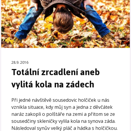
28.9. 2016
Totální zrcadlení aneb
vylitá kola na zádech
Při jedné návštěvě sousedovic holčiček u nás
vznikla situace, kdy můj syn a jedna z děvčátek
naráz zakopli o polštáře na zemi a přitom se ze
sousedčiny skleničky vylila kola na synova záda.
Následoval synův velký pláč a hádka s holčičkou.