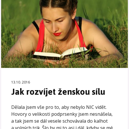
13.10. 2016
Jak rozvíjet ženskou sílu
Dělala jsem vše pro to, aby nebylo NIC vidět.
Hovory o velikosti podprsenky jsem nesnášela,
a tak jsem se dál vesele schovávala do kalhot
a volných trik. Šlo by mi to asi i dál, kdyby se mé