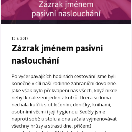
15.8. 2017
Zázrak jménem pasivní
naslouchání
Po vyčerpávajících hodinách cestování jsme byli
konečně v cíli naší rodinné zahraniční dovolené.
Jaké však bylo překvapení nás všech, když nikde
nebyl k nalezení jeden z kufrů. Dcera si doma
nechala kufřík s oblečením, deníčky, knihami,
osobními věcmi i její hygienou. Seděly jsme
naproti sobě u stolu a ona začala vyjmenovávat
všechny hrůzy a strasti dne, přičemž