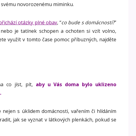
 i svému novorozenému miminku.
přichází otázky plné obav
, “
co bude s domácností?
”
ebo je tatínek schopen a ochoten si vzít volno,
e využít v tomto čase pomoc příbuzných, najděte
a co jíst, pít,
aby u Vás doma bylo uklizeno
.
nejen s úklidem domácnosti, vařením či hlídáním
radit, jak se vyznat v látkových plenkách, pokud se