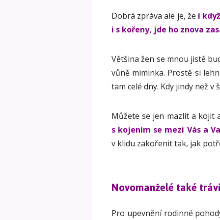
Dobrá zpráva ale je, že
i kdy
i s kořeny,
jde ho zn
ova zas
Většina žen se mnou jistě bud
vůně miminka. Prostě si lehn
tam celé dny. Kdy jindy než v š
Můžete se jen mazlit a kojit 
s kojením se mezi Vás a V
v klidu zakořenit tak, jak pot
Novomanželé také tráví
Pro upevnění rodinné pohody