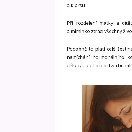
a k prsu.
Při rozdělení matky a dít
a miminko ztrácí všechny život
Podobně to platí celé šestin
namíchání hormonálního ko
dělohy a optimální tvorbu mlé