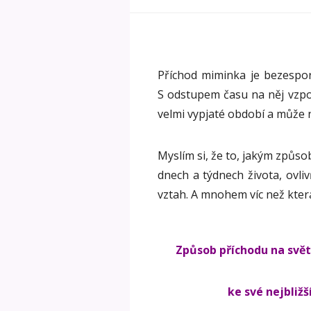
Příchod miminka je bezespor
S odstupem času na něj vzpo
velmi vypjaté období a může 
Myslím si, že to, jakým způs
dnech a týdnech života, ovli
vztah. A mnohem víc než kterák
Způsob příchodu na svě
ke své nejbližš