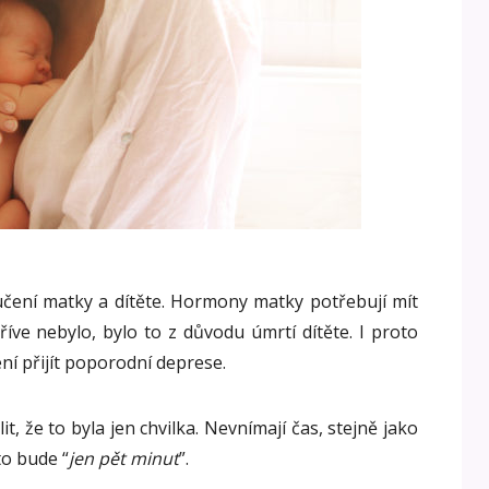
učení matky a dítěte. Hormony matky potřebují mít
říve nebylo, bylo to z důvodu úmrtí dítěte. I proto
í přijít poporodní deprese.
 že to byla jen chvilka. Nevnímají čas, stejně jako
o bude “
jen pět minut
”.