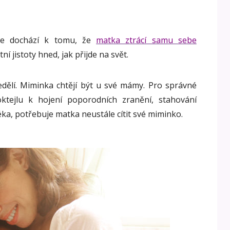
ěte dochází k tomu, že
matka ztrácí samu sebe
ní jistoty hned, jak přijde na svět.
edělí. Miminka chtějí být u své mámy. Pro správné
ktejlu k hojení poporodních zranění, stahování
ka, potřebuje matka neustále cítit své miminko.