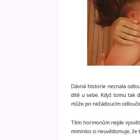
Dávná historie neznala odlo
dítě u sebe. Když tomu tak d
může po nežádoucím odloučen
Těm hormonům nejde vysvětlit,
miminko si neuvědomuje, že t