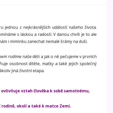
u jednou z nejkrásnějších událostí našeho života.
mínáme s láskou a radostí.
V danou chvíli je to ale
nám i miminku zanechat nemalé šrámy na duši.
obem rodíme naše děti a jak o ně pečujeme v prvních
vňuje osobnost dítěte, matky a také jejich společný
oliv jiná životní etapa.
t ovlivňuje vztah člověka k sobě samotnému,
í rodině, okolí a také k matce Zemi.