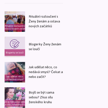
Rituální rozloučení s
Ženy ženám a oslava
nových začátků
Blogerky Ženy ženám
se loučí
Jak udělat něco, co
nedává smysl? Čekat a
nebo začít?
Bojíš se být sama
sebou? Zkus sílu
ženského kruhu