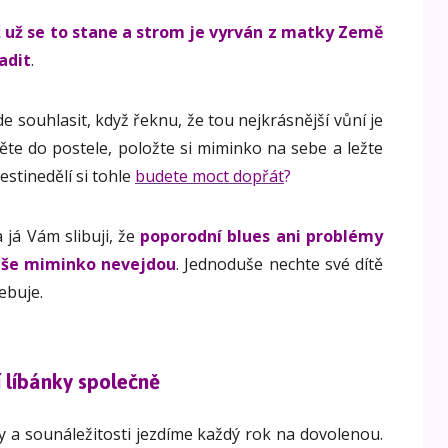
ž už se to stane a strom je vyrván z matky Země
adit
.
e souhlasit, když řeknu, že tou nejkrásnější vůní je
ěte do postele, položte si miminko na sebe a ležte
estinedělí si tohle
budete moct dopřát
?
a já Vám slibuji, že
poporodní blues ani problémy
aše miminko nevejdou
. Jednoduše nechte své dítě
řebuje.
 líbánky společně
 a sounáležitosti jezdíme každý rok na dovolenou.