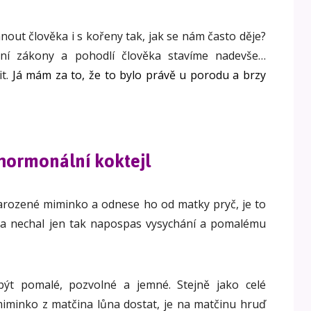
nout člověka i s kořeny tak, jak se nám často děje?
ní zákony a pohodlí člověka stavíme nadevše…
it.
Já mám za to, že to bylo právě u porodu a brzy
hormonální koktejl
rozené miminko a odnese ho od matky pryč, je to
y a nechal jen tak napospas vysychání a pomalému
ýt pomalé, pozvolné a jemné. Stejně jako celé
miminko z matčina lůna dostat, je na matčinu hruď