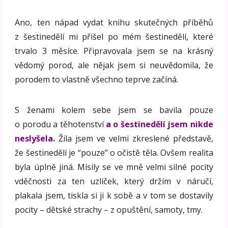
Ano, ten nápad vydat knihu skutečných příběhů
z šestinedělí mi přišel po mém šestinedělí, které
trvalo 3 měsíce. Připravovala jsem se na krásný
vědomý porod, ale nějak jsem si neuvědomila, že
porodem to vlastně všechno teprve začíná.
S ženami kolem sebe jsem se bavila pouze
o porodu a těhotenství
a o šestinedělí jsem nikde
neslyšela.
Žila jsem ve velmi zkreslené představě,
že šestinedělí je “pouze” o očistě těla. Ovšem realita
byla úplně jiná. Mísily se ve mně velmi silné pocity
vděčnosti za ten uzlíček, který držím v náručí,
plakala jsem, tiskla si ji k sobě a v tom se dostavily
pocity – dětské strachy – z opuštění, samoty, tmy.