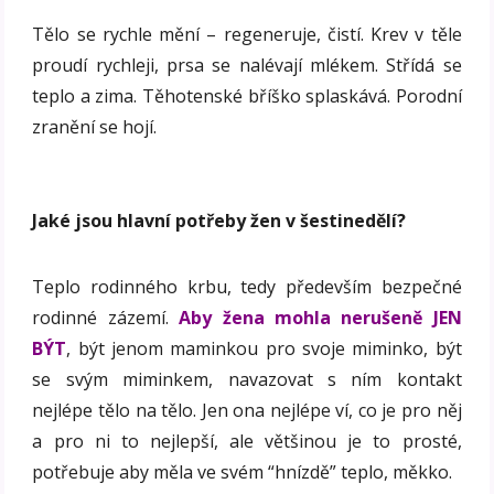
Tělo se rychle mění – regeneruje, čistí. Krev v těle
proudí rychleji, prsa se nalévají mlékem. Střídá se
teplo a zima. Těhotenské bříško splaskává. Porodní
zranění se hojí.
Jaké jsou hlavní potř
eby žen v š
estinedělí?
Teplo rodinného krbu, tedy především bezpečné
rodinné zázemí.
Aby žena mohla nerušeně JEN
BÝT
, být jenom maminkou pro svoje miminko, být
se svým miminkem, navazovat s ním kontakt
nejlépe tělo na tělo. Jen ona nejlépe ví, co je pro něj
a pro ni to nejlepší, ale většinou je to prosté,
potřebuje aby měla ve svém “hnízdě” teplo, měkko.