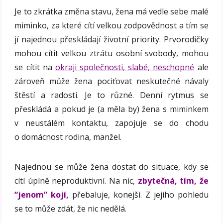
Je to zkrátka změna stavu, žena má vedle sebe malé
miminko, za které cítí velkou zodpovědnost a tím se
jí najednou přeskládají životní priority. Prvorodičky
mohou cítit velkou ztrátu osobní svobody, mohou
se cítit na
okraji společnosti, slabé, neschopné
ale
zároveň může žena pociťovat neskutečné návaly
štěstí a radosti. Je to různé. Denní rytmus se
přeskládá a pokud je (a měla by) žena s miminkem
v neustálém kontaktu, zapojuje se do chodu
o domácnost rodina, manžel.
Najednou se může žena dostat do situace, kdy se
cítí úplně neproduktivní. Na nic,
zbytečná, tím, že
“jenom” kojí,
přebaluje, konejší. Z jejího pohledu
se to může zdát, že nic nedělá.