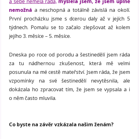
a sebe neměla ráda,
myslela jsem, že jsem úplně
nemožná
a neschopná a totálně závislá na okolí.
První procházku jsme s dcerou daly až v jejích 5
týdnech. Pomalu se to začalo zlepšovat až kolem
jejího 3. měsíce – 5. měsíce.
Dneska po roce od porodu a šestinedělí jsem ráda
za tu nádhernou zkušenost, která mě velmi
posunula na mé cestě mateřství. Jsem ráda, že jsem
vzpomínky na své šestinedělí nevytěsnila, ale
dokázala ho zpracovat tím, že jsem se vypsala a i
o něm často mluvila.
Co byste na závěr vzkázala našim ženám?