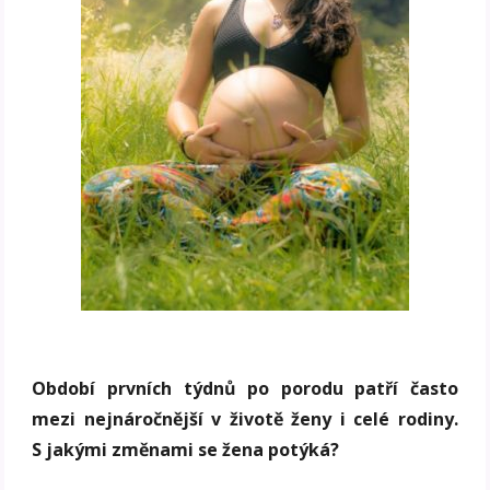
Období první
ch týdnů
po porodu patří často
mezi nejnáročnější v životě ženy i celé rodiny.
S jakými změnami se žena potýká?