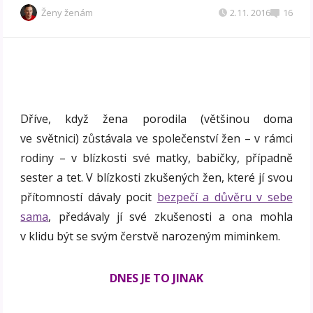
Ženy ženám
2.11. 2016
16
Dříve, když žena porodila (většinou doma
ve světnici) zůstávala ve společenství žen – v rámci
rodiny – v blízkosti své matky, babičky, případně
sester a tet. V blízkosti zkušených žen, které jí svou
přítomností dávaly pocit
bezpečí a důvěru v sebe
sama
, předávaly jí své zkušenosti a ona mohla
v klidu být se svým čerstvě narozeným miminkem.
DNES JE TO JINAK