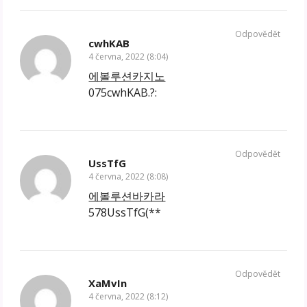
Odpovědět
cwhKAB
4 června, 2022 (8:04)
에볼루션카지노
075cwhKAB.?:
Odpovědět
UssTfG
4 června, 2022 (8:08)
에볼루션바카라
578UssTfG(**
Odpovědět
XaMvIn
4 června, 2022 (8:12)