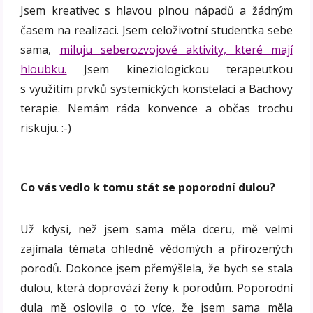
Jsem kreativec s hlavou plnou nápadů a žádným
časem na realizaci. Jsem celoživotní studentka sebe
sama,
miluju seberozvojové aktivity, které mají
hloubku.
Jsem kineziologickou terapeutkou
s využitím prvků systemických konstelací a Bachovy
terapie. Nemám ráda konvence a občas trochu
riskuju. :-)
Co vás vedlo k tomu stát se poporodní dulou?
Už kdysi, než jsem sama měla dceru, mě velmi
zajímala témata ohledně vědomých a přirozených
porodů. Dokonce jsem přemýšlela, že bych se stala
dulou, která doprovází ženy k porodům. Poporodní
dula mě oslovila o to více, že jsem sama měla