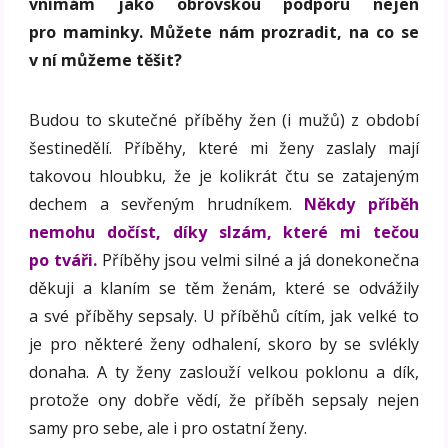
vnímám jako obrovskou podporu nejen
pro maminky. Můžete nám prozradit, na co se
v ní můž
eme těšit?
Budou to skutečné příběhy žen (i mužů) z období
šestinedělí. Příběhy, které mi ženy zaslaly mají
takovou hloubku, že je kolikrát čtu se zatajeným
dechem a sevřeným hrudníkem.
Někdy příběh
nemohu dočíst, díky slzám, které mi tečou
po tváři.
Příběhy jsou velmi silné a já donekonečna
děkuji a klaním se těm ženám, které se odvážily
a své příběhy sepsaly. U příběhů cítím, jak velké to
je pro některé ženy odhalení, skoro by se svlékly
donaha. A ty ženy zaslouží velkou poklonu a dík,
protože ony dobře vědí, že příběh sepsaly nejen
samy pro sebe, ale i pro ostatní ženy.