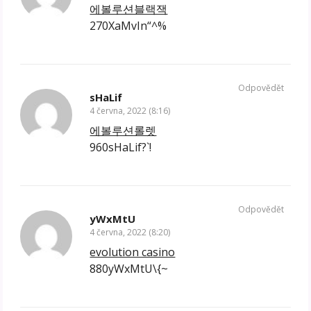
에볼루션블랙잭
270XaMvIn“^%
Odpovědět
sHaLif
4 června, 2022 (8:16)
에볼루션롤렛
960sHaLif?`!
Odpovědět
yWxMtU
4 června, 2022 (8:20)
evolution casino
880yWxMtU\{~