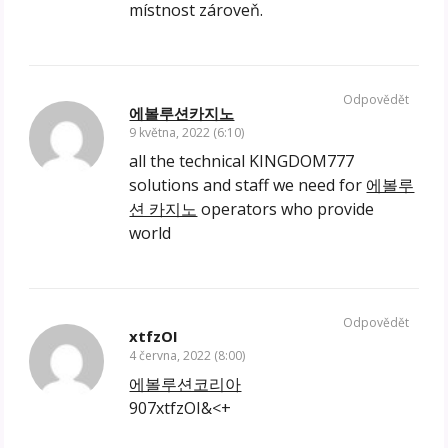
místnost zároveň.
Odpovědět
에볼루션카지노
9 května, 2022 (6:10)
all the technical KINGDOM777
solutions and staff we need for
에볼루
션 카지노
operators who provide
world
Odpovědět
xtfzOI
4 června, 2022 (8:00)
에볼루션코리아
907xtfzOI&<+