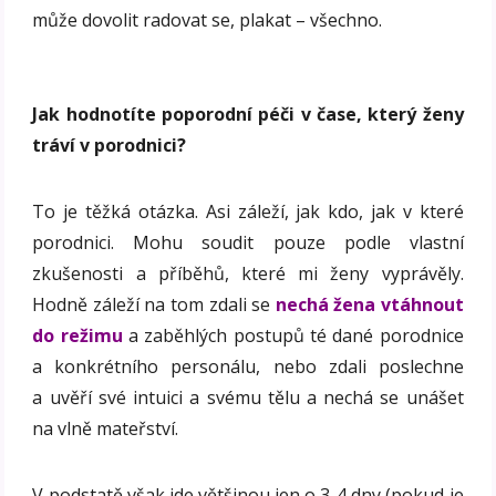
může dovolit radovat se, plakat – všechno.
Jak hodnotíte poporodní péči v čase, který ženy
tráví v porodnici?
To je těžká otázka. Asi záleží, jak kdo, jak v které
porodnici. Mohu soudit pouze podle vlastní
zkušenosti a příběhů, které mi ženy vyprávěly.
Hodně záleží na tom zdali se
nechá žena vtáhnout
do režimu
a zaběhlých postupů té dané porodnice
a konkrétního personálu, nebo zdali poslechne
a uvěří své intuici a svému tělu a nechá se unášet
na vlně mateřství.
V podstatě však jde většinou jen o 3-4 dny (pokud je