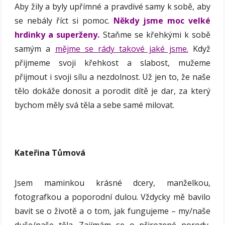
Aby žily a byly upřímné a pravdivé samy k sobě, aby
se nebály říct si pomoc.
Někdy jsme moc velké
hrdinky a superženy.
Staňme se křehkými k sobě
samým a
mějme se rády takové jaké jsme.
Když
přijmeme svoji křehkost a slabost, mužeme
přijmout i svoji sílu a nezdolnost. Už jen to, že naše
tělo dokáže donosit a porodit dítě je dar, za který
bychom měly svá těla a sebe samé milovat.
Kateřina Tůmová
Jsem maminkou krásné dcery, manželkou,
fotografkou a poporodní dulou. Vždycky mě bavilo
bavit se o životě a o tom, jak fungujeme – my/naše
duše/naše těla. Zajímám se o přirozené porody,