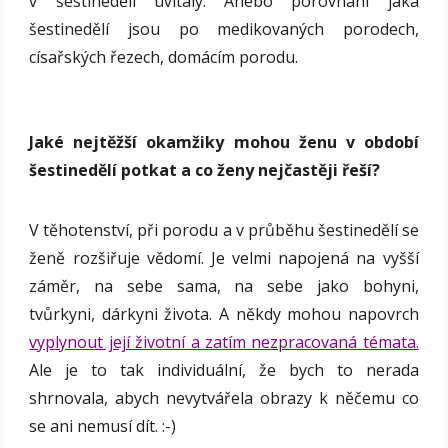
v šestinedělí uvítaly. Anebo porovnání jaká
šestinedělí jsou po medikovaných porodech,
císařských řezech, domácím porodu.
Jaké nejtěžší okamžiky mohou ženu v období
š
estinedělí potkat a co ženy nejčastěji řeší?
V těhotenství, při porodu a v průběhu šestinedělí se
ženě rozšiřuje vědomí. Je velmi napojená na vyšší
záměr, na sebe sama, na sebe jako bohyni,
tvůrkyni, dárkyni života. A někdy mohou napovrch
vyplynout její životní a zatím nezpracovaná témata.
Ale je to tak individuální, že bych to nerada
shrnovala, abych nevytvářela obrazy k něčemu co
se ani nemusí dít. :-)