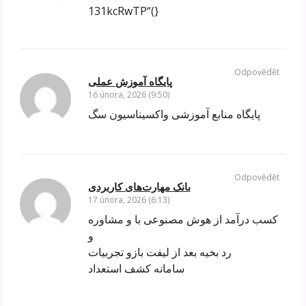
131kcRwTP“(}
Odpovědět
پایگاه آموزش عملی
16 února, 2026 (9:50)
پایگاه منابع آموزشی واکسیناسیون سگ
Odpovědět
بانک مهارت‌های کاربردی
17 února, 2026 (6:13)
کسب درآمد از هوش مصنوعی با و مشاوره
و
رد بخیه بعد از لیفت بازو تجربیات
سامانه کشف استعداد