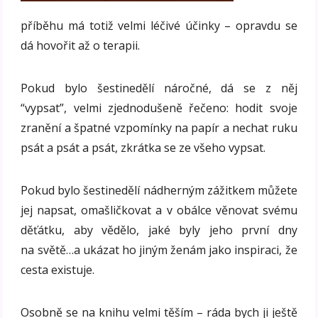
příběhu má totiž velmi léčivé účinky – opravdu se
dá hovořit až o terapii.
Pokud bylo šestinedělí náročné, dá se z něj
“vypsat”, velmi zjednodušeně řečeno: hodit svoje
zranění a špatné vzpomínky na papír a nechat ruku
psát a psát a psát, zkrátka se ze všeho vypsat.
Pokud bylo šestinedělí nádherným zážitkem můžete
jej napsat, omašličkovat a v obálce věnovat svému
děťátku, aby vědělo, jaké byly jeho první dny
na světě…a ukázat ho jiným ženám jako inspiraci, že
cesta existuje.
Osobně se na knihu velmi těším – ráda bych ji ještě