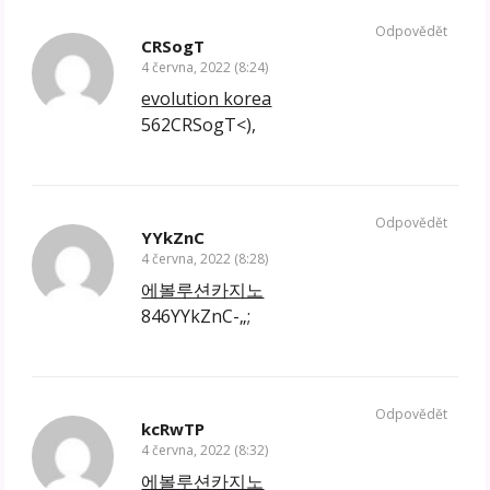
Odpovědět
CRSogT
4 června, 2022 (8:24)
evolution korea
562CRSogT<),
Odpovědět
YYkZnC
4 června, 2022 (8:28)
에볼루션카지노
846YYkZnC-„;
Odpovědět
kcRwTP
4 června, 2022 (8:32)
에볼루션카지노