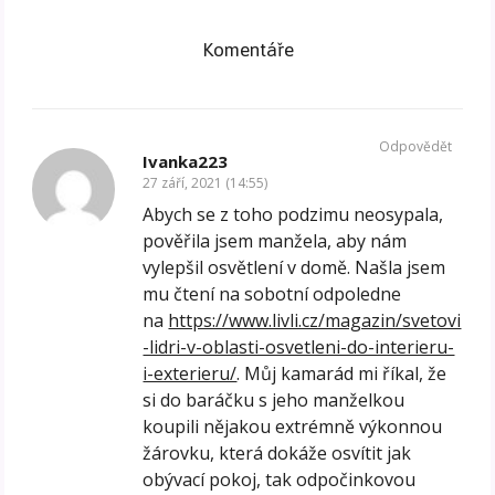
Komentáře
Odpovědět
Ivanka223
27 září, 2021 (14:55)
Abych se z toho podzimu neosypala,
pověřila jsem manžela, aby nám
vylepšil osvětlení v domě. Našla jsem
mu čtení na sobotní odpoledne
na
https://www.livli.cz/magazin/svetovi
-lidri-v-oblasti-osvetleni-do-interieru-
i-exterieru/
. Můj kamarád mi říkal, že
si do baráčku s jeho manželkou
koupili nějakou extrémně výkonnou
žárovku, která dokáže osvítit jak
obývací pokoj, tak odpočinkovou