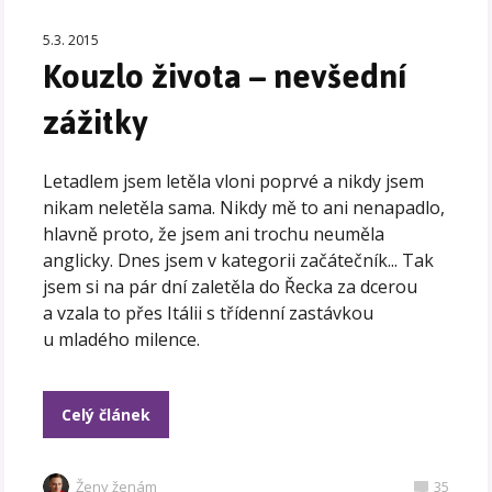
5.3. 2015
Kouzlo života – nevšední
zážitky
Letadlem jsem letěla vloni poprvé a nikdy jsem
nikam neletěla sama. Nikdy mě to ani nenapadlo,
hlavně proto, že jsem ani trochu neuměla
anglicky. Dnes jsem v kategorii začátečník... Tak
jsem si na pár dní zaletěla do Řecka za dcerou
a vzala to přes Itálii s třídenní zastávkou
u mladého milence.
Celý článek
Ženy ženám
35