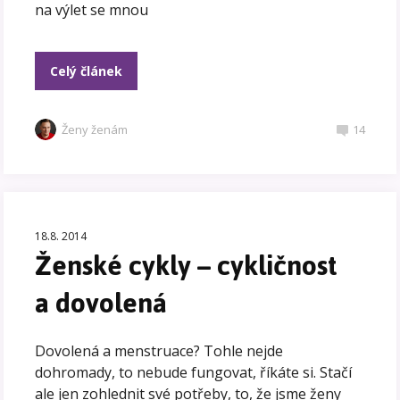
na výlet se mnou
Celý článek
Ženy ženám
14
18.8. 2014
Ženské cykly – cykličnost
a dovolená
Dovolená a menstruace? Tohle nejde
dohromady, to nebude fungovat, říkáte si. Stačí
ale jen zohlednit své potřeby, to, že jsme ženy