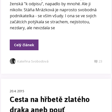
ženská "k odpisu", napadlo by mnohé. Ale ji
nikoliv. Stáňa Mrázková je naprosto svobodná
podnikatelka - se vším všudy. I ona se ve svých
začátcích potýkala se strachem, nejistotou,
nezdary, ale nevzdala se
Celý článek
Kateřina Svobodová
23
20.4. 2015
Cesta na hřbetě zlatého
draka aneb pouť