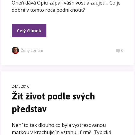
Oheň dává Opici zápal, vášnivost a zaujetí... Co je
dobré v tomto roce podniknout?
Celý článek
Ženy ženám
6
24.1. 2016
Žít život podle svých
představ
Není to tak dlouho co byla vystresovanou
matkou v krachujícím vztahu i firmě. Typická