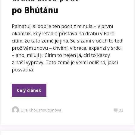
po Bhútánu
Pamatuji si dobře ten pocit z minula – v první
okamžik, kdy letadlo přistává na dráhu v Paro
cítím, že tato země je jiná. Se slzami v očích to teď
prožívám znovu – chvění, vibrace, expanzi v srdci
– ano, miluji ji. Cítím to nejen já, cítí to každý
z naší výpravy. Tato země je velmi odlišná, jaksi
posvátná.
Celý článek
Lilia Khousnoutdinova
32