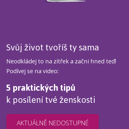
Svůj život tvoříš ty sama
Neodkládej to na zítřek a začni hned teď!
Podívej se na video:
5 praktických tipů
k posílení tvé ženskosti
AKTUÁLNĚ NEDOSTUPNÉ