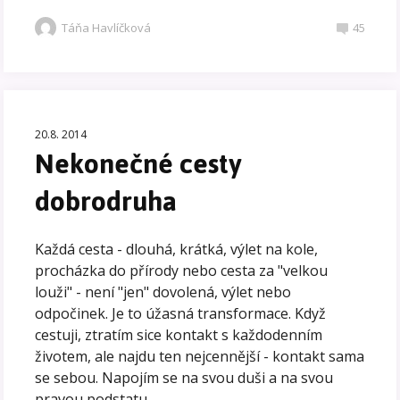
Táňa Havlíčková
45
20.8. 2014
Nekonečné cesty
dobrodruha
Každá cesta - dlouhá, krátká, výlet na kole,
procházka do přírody nebo cesta za "velkou
louži" - není "jen" dovolená, výlet nebo
odpočinek. Je to úžasná transformace. Když
cestuji, ztratím sice kontakt s každodenním
životem, ale najdu ten nejcennější - kontakt sama
se sebou. Napojím se na svou duši a na svou
pravou podstatu...