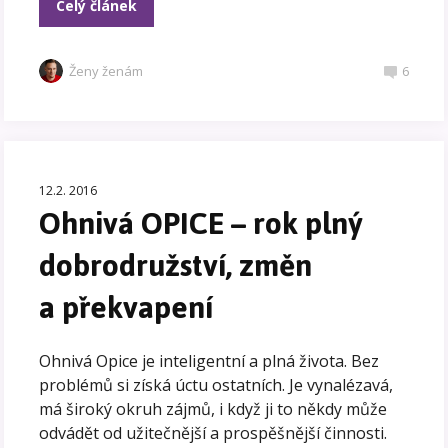
Celý článek
Ženy ženám
6
12.2. 2016
Ohnivá OPICE – rok plný
dobrodružství, změn
a překvapení
Ohnivá Opice je inteligentní a plná života. Bez
problémů si získá úctu ostatních. Je vynalézavá,
má široký okruh zájmů, i když ji to někdy může
odvádět od užitečnější a prospěšnější činnosti.