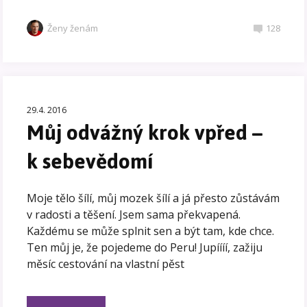
Ženy ženám
128
29.4. 2016
Můj odvážný krok vpřed –
k sebevědomí
Moje tělo šílí, můj mozek šílí a já přesto zůstávám
v radosti a těšení. Jsem sama překvapená.
Každému se může splnit sen a být tam, kde chce.
Ten můj je, že pojedeme do Peru! Jupíííí, zažiju
měsíc cestování na vlastní pěst