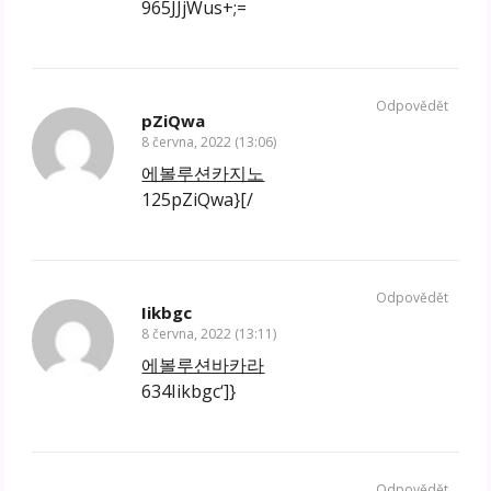
965JJjWus+;=
Odpovědět
pZiQwa
8 června, 2022 (13:06)
에볼루션카지노
125pZiQwa}[/
Odpovědět
Iikbgc
8 června, 2022 (13:11)
에볼루션바카라
634Iikbgc‘]}
Odpovědět