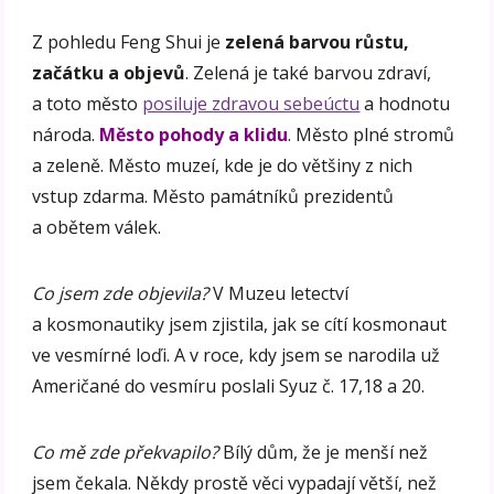
Z pohledu Feng Shui je
zelená barvou růstu,
začátku a objevů
. Zelená je také barvou zdraví,
a toto město
posiluje zdravou sebeúctu
a hodnotu
národa.
Město pohody a klidu
. Město plné stromů
a zeleně. Město muzeí, kde je do většiny z nich
vstup zdarma. Město památníků prezidentů
a obětem válek.
Co jsem zde objevila?
V Muzeu letectví
a kosmonautiky jsem zjistila, jak se cítí kosmonaut
ve vesmírné loďi. A v roce, kdy jsem se narodila už
Američané do vesmíru poslali Syuz č. 17,18 a 20.
Co mě zde překvapilo?
Bílý dům, že je menší než
jsem čekala. Někdy prostě věci vypadají větší, než