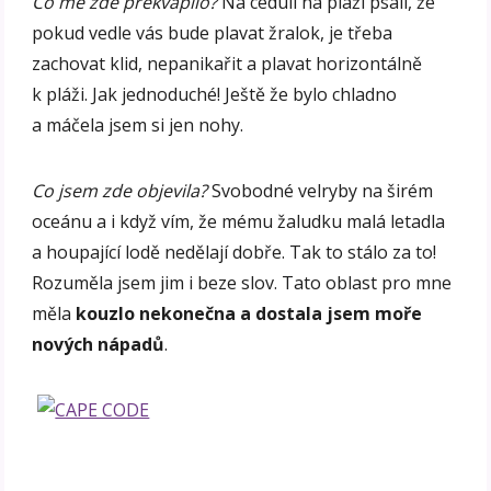
Co mě zde překvapilo?
Na ceduli na pláži psali, že
pokud vedle vás bude plavat žralok, je třeba
zachovat klid, nepanikařit a plavat horizontálně
k pláži. Jak jednoduché! Ještě že bylo chladno
a máčela jsem si jen nohy.
Co jsem zde objevila?
Svobodné velryby na širém
oceánu a i když vím, že mému žaludku malá letadla
a houpající lodě nedělají dobře. Tak to stálo za to!
Rozuměla jsem jim i beze slov. Tato oblast pro mne
měla
kouzlo nekonečna a dostala jsem moře
nových nápadů
.