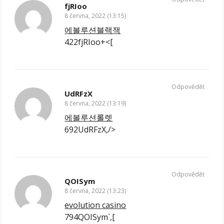
fjRIoo
8 června, 2022 (13:15)
에볼루션블랙잭
422fjRIoo+<[
Odpovědět
UdRFzX
8 června, 2022 (13:19)
에볼루션롤렛
692UdRFzX,/>
Odpovědět
QOISym
8 června, 2022 (13:23)
evolution casino
794QOISym`,[