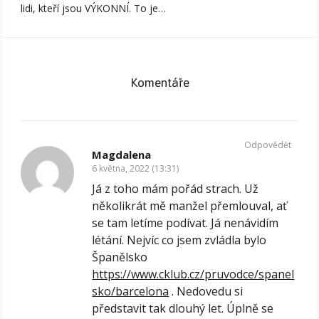
lidi, kteří jsou VÝKONNÍ. To je…
Komentáře
Odpovědět
Magdalena
6 května, 2022 (13:31)
Já z toho mám pořád strach. Už
několikrát mě manžel přemlouval, ať
se tam letíme podívat. Já nenávidím
létání. Nejvíc co jsem zvládla bylo
Španělsko
https://www.cklub.cz/pruvodce/spanel
sko/barcelona
. Nedovedu si
představit tak dlouhý let. Úplně se