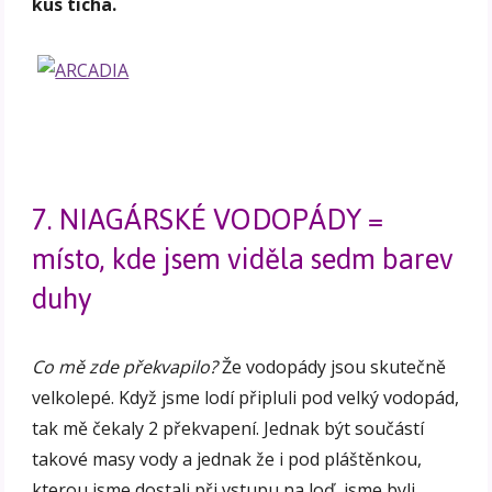
kus ticha.
7. NIAGÁRSKÉ VODOPÁDY =
místo, kde jsem viděla sedm barev
duhy
Co mě zde překvapilo?
Že vodopády jsou skutečně
velkolepé. Když jsme lodí připluli pod velký vodopád,
tak mě čekaly 2 překvapení. Jednak být součástí
takové masy vody a jednak že i pod pláštěnkou,
kterou jsme dostali při vstupu na loď, jsme byli