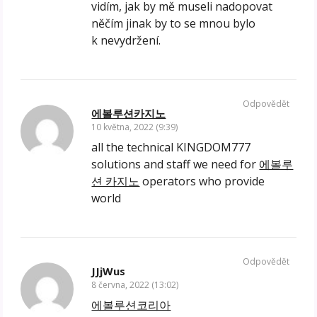
vidím, jak by mě museli nadopovat
něčím jinak by to se mnou bylo
k nevydržení.
Odpovědět
에볼루션카지노
10 května, 2022 (9:39)
all the technical KINGDOM777
solutions and staff we need for
에볼루
션 카지노
operators who provide
world
Odpovědět
JJjWus
8 června, 2022 (13:02)
에볼루션코리아