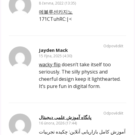
8 června, 2022 (13:35)
에볼루션카지노
171CTuhRC:|<
Odpovědět
Jayden Mack
15 října, 2025 (4:30)
wacky flip
doesn’t take itself too
seriously. The silly physics and
cheerful design keep it lighthearted.
It’s pure fun in digital form.
Odpovědět
پایگاه آموزش علمی دیجیتال
16 února, 2026 (17:44)
آموزش کامل بازاریابی آنلاین: چکیده تجربیات