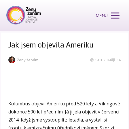
MENU
Jak jsem objevila Ameriku
Ženy ženám
19.8. 2014
14
Kolumbus objevil Ameriku před 520 lety a Vikingové
dokonce 500 let před ním. Já ji jela objevit v červenci
2014. Když jsme vystoupili z letadla, a vystáli si
frontu k emigračnímu úředníkovi jménem Szprizt,