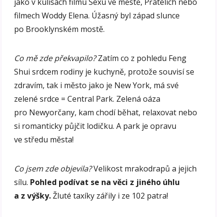
jako v kulisách filmu Sexu ve městě, Přátelích nebo
filmech Woddy Elena. Úžasný byl západ slunce
po Brooklynském mostě.
Co mě zde překvapilo?
Zatím co z pohledu Feng
Shui srdcem rodiny je kuchyně, protože souvisí se
zdravím, tak i město jako je New York, má své
zelené srdce = Central Park. Zelená oáza
pro Newyorčany, kam chodí běhat, relaxovat nebo
si romanticky půjčit lodičku. A park je opravu
ve středu města!
Co jsem zde objevila?
Velikost mrakodrapů a jejich
sílu.
Pohled podívat se na věci z jiného úhlu
a z výšky.
Žluté taxíky zářily i ze 102 patra!