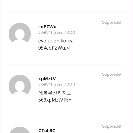
Odpovědět
soPZWu
8 června, 2022 (13:27)
evolution korea
054soPZWu,<]
Odpovědět
xpMztV
8 června, 2022 (13:31)
에볼루션카지노
569xpMztV]%+
Odpovědět
CTuhRC