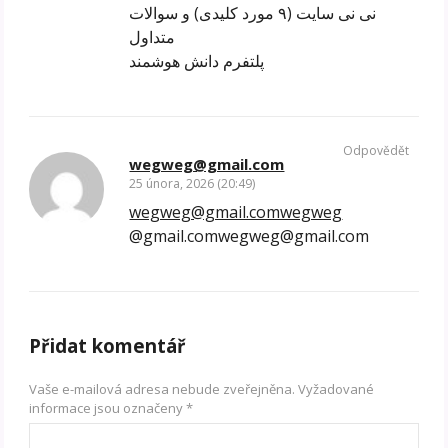
نی نی سایت (۹ مورد کلیدی) و سوالات
متداول
پلتفرم دانش هوشمند
Odpovědět
wegweg@gmail.com
25 února, 2026 (20:49)
wegweg@gmail.comwegweg
@gmail.comwegweg@gmail.com
Přidat komentář
Vaše e-mailová adresa nebude zveřejněna.
Vyžadované
informace jsou označeny
*