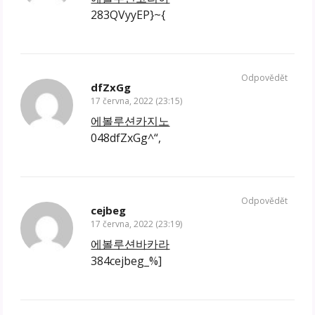
283QVyyEP}~{
Odpovědět
dfZxGg
17 června, 2022 (23:15)
에볼루션카지노
048dfZxGg^“,
Odpovědět
cejbeg
17 června, 2022 (23:19)
에볼루션바카라
384cejbeg_%]