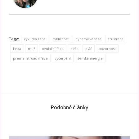
Tagy:
cyklická žena
cykličnost
dynamická fáze
frustrace
láska
muž
ovulační fáze
péče
pláč
pozornost
premenstruační fáze
vyčerpání
ženská energie
Podobné články