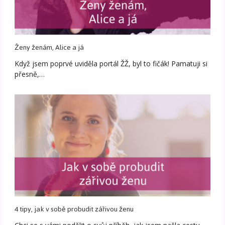
Ženy ženám, Alice a já
Když jsem poprvé uviděla portál ŽŽ, byl to fičák! Pamatuji si
přesně,…
4 tipy, jak v sobě probudit zářivou ženu