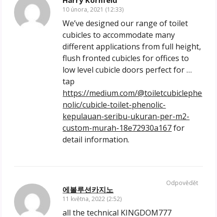
Harry Kornfeld
10 února, 2021 (12:33)
We’ve designed our range of toilet
cubicles to accommodate many
different applications from full height,
flush fronted cubicles for offices to
low level cubicle doors perfect for …
tap
https://medium.com/@toiletcubiclephe
nolic/cubicle-toilet-phenolic-
kepulauan-seribu-ukuran-per-m2-
custom-murah-18e72930a167
for
detail information.
Odpovědět
에볼루션카지노
11 května, 2022 (2:52)
all the technical KINGDOM777