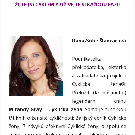
ŽIJTE (S) CYKLEM A UŽÍVEJTE SI KAŽDOU FÁZI!
Dana-Sofie Šlancarová
Podnikatelka,
překladatelka, lektorka
a zakladatelka projektu
Cyklická žena®.
Přeložila (kromě jiného)
legendární knihu
Mirandy Gray – Cyklická žena
. Sama je autorkou
tří knih o ženské cykličnosti: Balijský deník Cyklické
ženy, 7 návyků efektivní Cyklické ženy, a spolu se
svým mužem Erikem napsala cyklickou knihu