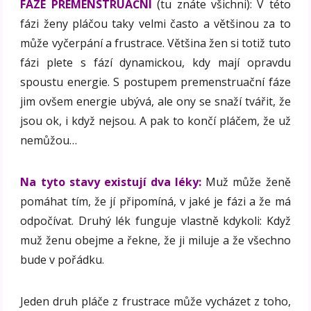
FÁZE PREMENSTRUAČNÍ
(tu znáte všichni): V této
fázi ženy pláčou taky velmi často a většinou za to
může vyčerpání a frustrace. Většina žen si totiž tuto
fázi plete s fází dynamickou, kdy mají opravdu
spoustu energie. S postupem premenstruační fáze
jim ovšem energie ubývá, ale ony se snaží tvářit, že
jsou ok, i když nejsou. A pak to končí pláčem, že už
nemůžou…
Na tyto stavy existují dva léky:
Muž může ženě
pomáhat tím, že jí připomíná, v jaké je fázi a že má
odpočívat. Druhý lék funguje vlastně kdykoli: Když
muž ženu obejme a řekne, že ji miluje a že všechno
bude v pořádku.
Jeden druh pláče z frustrace může vycházet z toho,