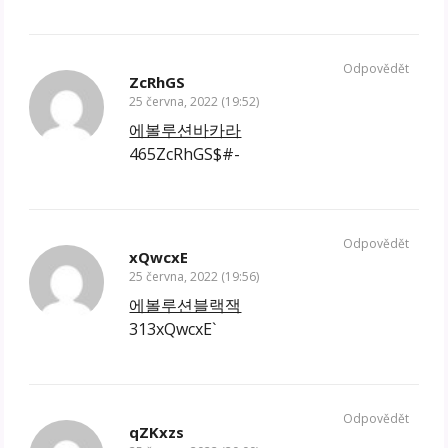
Odpovědět
ZcRhGS
25 června, 2022 (19:52)
에볼루션바카라
465ZcRhGS$#-
Odpovědět
xQwcxE
25 června, 2022 (19:56)
에볼루션블랙잭
313xQwcxE`
Odpovědět
qZKxzs