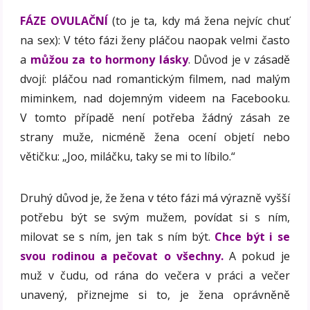
FÁZE OVULAČNÍ
(to je ta, kdy má žena nejvíc chuť
na sex): V této fázi ženy pláčou naopak velmi často
a
můžou za to hormony lásky
. Důvod je v zásadě
dvojí: pláčou nad romantickým filmem, nad malým
miminkem, nad dojemným videem na Facebooku.
V tomto případě není potřeba žádný zásah ze
strany muže, nicméně žena ocení objetí nebo
větičku: „Joo, miláčku, taky se mi to líbilo.“
Druhý důvod je, že žena v této fázi má výrazně vyšší
potřebu být se svým mužem, povídat si s ním,
milovat se s ním, jen tak s ním být.
Chce být i se
svou rodinou a pečovat o všechny.
A pokud je
muž v čudu, od rána do večera v práci a večer
unavený, přiznejme si to, je žena oprávněně