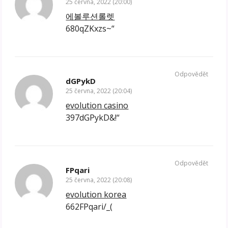
25 června, 2022 (20:00)
에볼루션롤렛
680qZKxzs~“
Odpovědět
dGPykD
25 června, 2022 (20:04)
evolution casino
397dGPykD&!“
Odpovědět
FPqari
25 června, 2022 (20:08)
evolution korea
662FPqari/_(