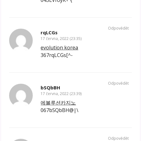
043LVfoyK+`{
Odpovědět
rqLCGs
17 června, 2022 (23:35)
evolution korea
367rqLCGs[^-
Odpovědět
bSQbBH
17 června, 2022 (23:39)
에볼루션카지노
067bSQbBH@|\
Odpovědět