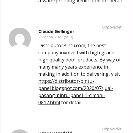
a-waterproofing-kediri.html
for detail.
Odpovědět
Claude Gellinger
26 ledna, 2021 (5:13)
DistributorPintu.com, the best
company involved with high grade
high quality door products. By way of
many,many years experience in
making in addition to delivering, visit
https://distributor-pintu-
panel.blogspot.com/2020/07/jual-
pasang-pintu-panel-1-cimahi-
0812.html
for detail.
Odpovědět