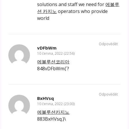
solutions and staff we need for
에볼루
션 카지노
operators who provide
world
Odpovědět
vDFbWm
10 června, 2022 (22:56)
에볼루션코리아
848vDFbWm{`?
Odpovědět
BxHVsq
10 června, 2022 (23:00)
에볼루션카지노
883BxHVsq.}\