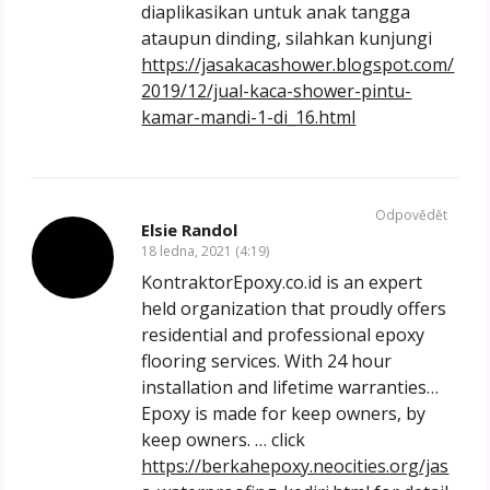
diaplikasikan untuk anak tangga
ataupun dinding, silahkan kunjungi
https://jasakacashower.blogspot.com/
2019/12/jual-kaca-shower-pintu-
kamar-mandi-1-di_16.html
Odpovědět
Elsie Randol
18 ledna, 2021 (4:19)
KontraktorEpoxy.co.id is an expert
held organization that proudly offers
residential and professional epoxy
flooring services. With 24 hour
installation and lifetime warranties…
Epoxy is made for keep owners, by
keep owners. … click
https://berkahepoxy.neocities.org/jas