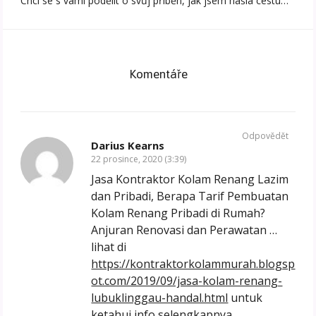
Chci se s vámi podělit o svůj příběh, jak jsem našla cestu…
Komentáře
Odpovědět
Darius Kearns
22 prosince, 2020 (3:39)
Jasa Kontraktor Kolam Renang Lazim
dan Pribadi, Berapa Tarif Pembuatan
Kolam Renang Pribadi di Rumah?
Anjuran Renovasi dan Perawatan …
lihat di
https://kontraktorkolammurah.blogsp
ot.com/2019/09/jasa-kolam-renang-
lubuklinggau-handal.html
untuk
ketahui info selengkapnya