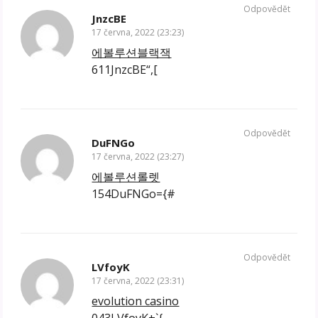
Odpovědět
JnzcBE
17 června, 2022 (23:23)
에볼루션블랙잭
611JnzcBE“,[
Odpovědět
DuFNGo
17 června, 2022 (23:27)
에볼루션롤렛
154DuFNGo={#
Odpovědět
LVfoyK
17 června, 2022 (23:31)
evolution casino