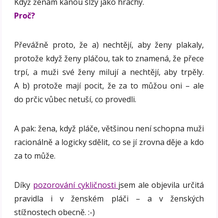
Když ženám kanou slzy jako hrachy.
Proč?
Převážně proto, že a) nechtějí, aby ženy plakaly,
protože když ženy pláčou, tak to znamená, že přece
trpí, a muži své ženy milují a nechtějí, aby trpěly.
A b) protože mají pocit, že za to můžou oni – ale
do prčic vůbec netuší, co provedli.
A pak: žena, když pláče, většinou není schopna muži
racionálně a logicky sdělit, co se jí zrovna děje a kdo
za to může.
Díky
pozorování cykličnosti
jsem ale objevila určitá
pravidla i v ženském pláči – a v ženských
stížnostech obecně. :-)