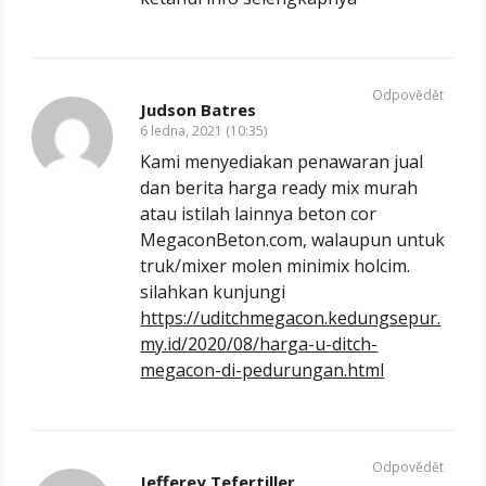
Odpovědět
Judson Batres
6 ledna, 2021 (10:35)
Kami menyediakan penawaran jual
dan berita harga ready mix murah
atau istilah lainnya beton cor
MegaconBeton.com, walaupun untuk
truk/mixer molen minimix holcim.
silahkan kunjungi
https://uditchmegacon.kedungsepur.
my.id/2020/08/harga-u-ditch-
megacon-di-pedurungan.html
Odpovědět
Jefferey Tefertiller