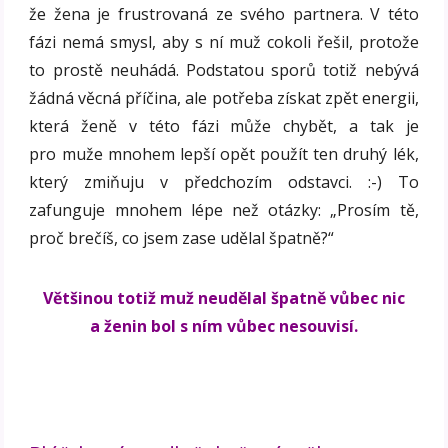
že žena je frustrovaná ze svého partnera. V této
fázi nemá smysl, aby s ní muž cokoli řešil, protože
to prostě neuhádá. Podstatou sporů totiž nebývá
žádná věcná příčina, ale potřeba získat zpět energii,
která ženě v této fázi může chybět, a tak je
pro muže mnohem lepší opět použít ten druhý lék,
který zmiňuju v předchozím odstavci. :-) To
zafunguje mnohem lépe než otázky: „Prosím tě,
proč brečíš, co jsem zase udělal špatně?“
Většinou totiž muž neudělal špatně vůbec nic
a ženin bol s ním vůbec nesouvisí.