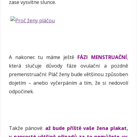
zase vysvitne slunce.
A nakonec tu máme ještě
FÁZI MENSTRUAČNÍ
,
která slučuje důvody fáze ovulační a pozdně
premenstruační: Pláč ženy bude většinou způsoben
dojetím – anebo vyčerpáním a tím, že si nedovolí
odpočinek.
Takže pánové:
až bude příště vaše žena plakat,
v naprosté většině případů za to nemůžete vy
.