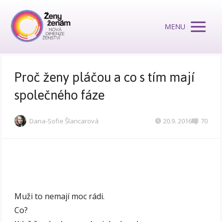
MENU
Proč ženy pláčou a co s tím mají
společného fáze
Dana-Sofie Šlancarová
20.9. 2016
70
Muži to nemají moc rádi.
Co?