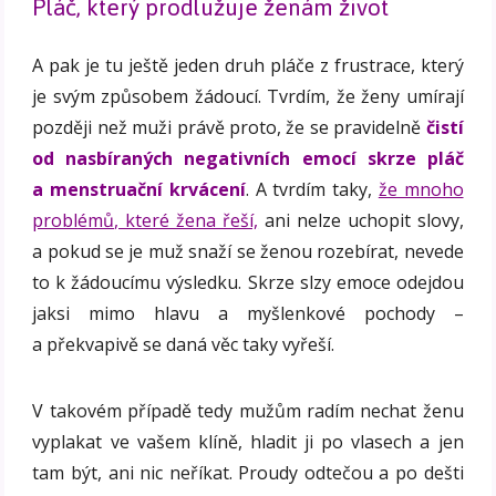
Pláč, který prodlužuje ženám život
A pak je tu ještě jeden druh pláče z frustrace, který
je svým způsobem žádoucí. Tvrdím, že ženy umírají
později než muži právě proto, že se pravidelně
čistí
od nasbíraných negativních emocí skrze pláč
a menstruační krvácení
. A tvrdím taky,
že mnoho
problémů, které žena řeší,
ani nelze uchopit slovy,
a pokud se je muž snaží se ženou rozebírat, nevede
to k žádoucímu výsledku. Skrze slzy emoce odejdou
jaksi mimo hlavu a myšlenkové pochody –
a překvapivě se daná věc taky vyřeší.
V takovém případě tedy mužům radím nechat ženu
vyplakat ve vašem klíně, hladit ji po vlasech a jen
tam být, ani nic neříkat. Proudy odtečou a po dešti