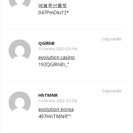
에볼루션롤렛
047PmDkcI'[*
Odpovědět
QGlRhB
10 června, 2022 (23:16)
evolution casino
192QGlRhB\_“
Odpovědět
HhTMNR
10 června, 2022 (23:20)
evolution korea
497HhTMNR““: