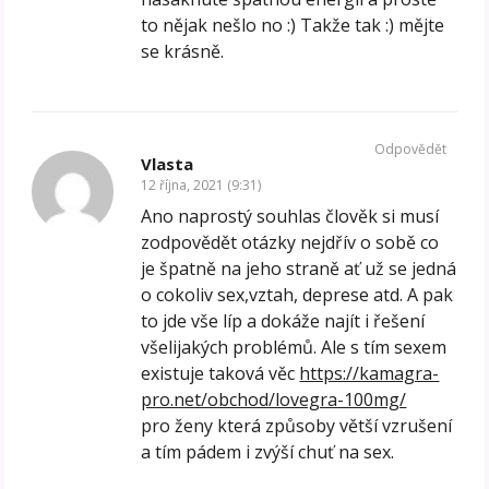
to nějak nešlo no :) Takže tak :) mějte
se krásně.
Odpovědět
Vlasta
12 října, 2021 (9:31)
Ano naprostý souhlas člověk si musí
zodpovědět otázky nejdřív o sobě co
je špatně na jeho straně ať už se jedná
o cokoliv sex,vztah, deprese atd. A pak
to jde vše líp a dokáže najít i řešení
všelijakých problémů. Ale s tím sexem
existuje taková věc
https://kamagra-
pro.net/obchod/lovegra-100mg/
pro ženy která způsoby větší vzrušení
a tím pádem i zvýší chuť na sex.