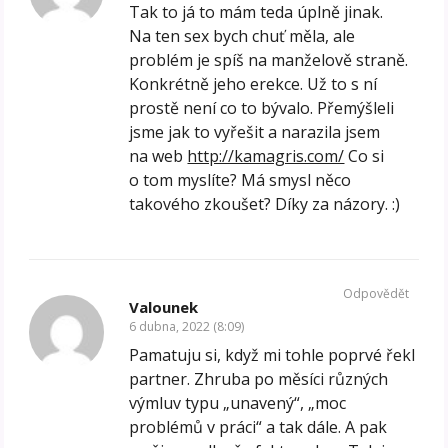
Tak to já to mám teda úplně jinak.
Na ten sex bych chuť měla, ale
problém je spíš na manželově straně.
Konkrétně jeho erekce. Už to s ní
prostě není co to bývalo. Přemýšleli
jsme jak to vyřešit a narazila jsem
na web
http://kamagris.com/
Co si
o tom myslíte? Má smysl něco
takového zkoušet? Díky za názory. :)
Odpovědět
Valounek
6 dubna, 2022 (8:09)
Pamatuju si, když mi tohle poprvé řekl
partner. Zhruba po měsíci různých
výmluv typu „unavený“, „moc
problémů v práci“ a tak dále. A pak