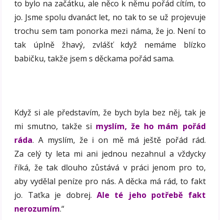
to bylo na začátku, ale něco k němu pořád cítím, to
jo. Jsme spolu dvanáct let, no tak to se už projevuje
trochu sem tam ponorka mezi náma, že jo. Není to
tak úplně žhavý, zvlášť když nemáme blízko
babičku, takže jsem s děckama pořád sama.
Když si ale představím, že bych byla bez něj, tak je
mi smutno, takže si
myslím, že ho mám pořád
ráda
. A myslím, že i on mě má ještě pořád rád.
Za celý ty leta mi ani jednou nezahnul a vždycky
říká, že tak dlouho zůstává v práci jenom pro to,
aby vydělal peníze pro nás. A děcka má rád, to fakt
jo. Taťka je dobrej.
Ale té jeho potřebě fakt
nerozumím
.“