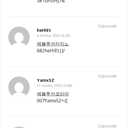
381uFoIHJ;?&
Odpovědět
heHIEt
6 června, 2022 (6:25)
에볼루션카지노
682heHIEt|]/
Odpovědět
YamxSZ
11 června, 2022 (3:08)
에볼루션코리아
007YamxSZ+{[
Odpovědět