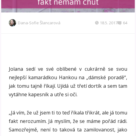
Dana-Sofie Šlancarová
18.5. 2017
64
Jolana sedí ve své oblíbené v cukrárně se svou
nejlepší kamarádkou Hankou na „dámské poradě“,
jak tomu tajně říkají. Ujídá už třetí dortík a sem tam
vytáhne kapesník a utře si oči.
„Já vím, že už jsem ti to teď říkala třikrát, ale já tomu
fakt nerozumím. Já myslím, že se máme pořád rádi.
Samozřejmě, není to taková ta zamilovanost, jako