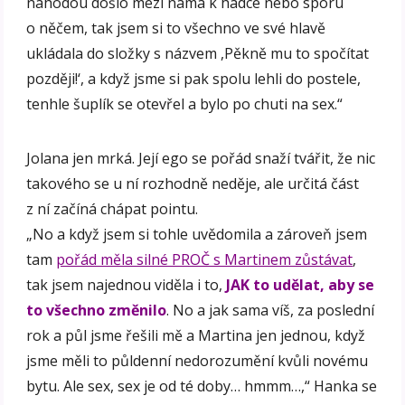
náhodou došlo mezi náma k hádce nebo sporu
o něčem, tak jsem si to všechno ve své hlavě
ukládala do složky s názvem ,Pěkně mu to spočítat
později!‘, a když jsme si pak spolu lehli do postele,
tenhle šuplík se otevřel a bylo po chuti na sex.“
Jolana jen mrká. Její ego se pořád snaží tvářit, že nic
takového se u ní rozhodně neděje, ale určitá část
z ní začíná chápat pointu.
„No a když jsem si tohle uvědomila a zároveň jsem
tam
pořád měla silné PROČ s Martinem zůstávat
,
tak jsem najednou viděla i to,
JAK to udělat, aby se
to všechno změnilo
. No a jak sama víš, za poslední
rok a půl jsme řešili mě a Martina jen jednou, když
jsme měli to půldenní nedorozumění kvůli novému
bytu. Ale sex, sex je od té doby… hmmm…,“ Hanka se