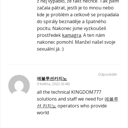
z něj vypadlo, že fakt nechce. Tak jsem
začala pátrat, jestli je to mnou nebo
kde je problém a celkově se propadala
do spirály beznaděje a špatného
pocitu. Nakonec jsme vyzkoušeli
prostředek
kamagra
. A ten nám
nakonec pomohl. Manžel našel svoje
sexuální já. :)
Odpovědět
에볼루션카지노
9 května, 2022 (6:46)
all the technical KINGDOM777
solutions and staff we need for
에볼루
션 카지노
operators who provide
world