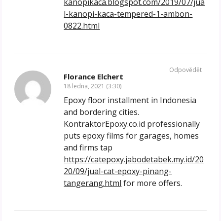
kanopikaca.blogspot.com/2019/07/jua
l-kanopi-kaca-tempered-1-ambon-
0822.html
Odpovědět
Florance Elchert
18 ledna, 2021 (3:30)
Epoxy floor installment in Indonesia
and bordering cities.
KontraktorEpoxy.co.id professionally
puts epoxy films for garages, homes
and firms tap
https://catepoxy.jabodetabek.my.id/20
20/09/jual-cat-epoxy-pinang-
tangerang.html
for more offers.