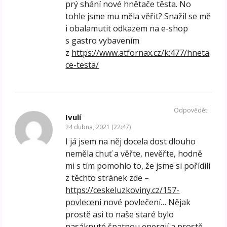
prý shání nové hnětače těsta. No
tohle jsme mu měla věřit? Snažil se mě
i obalamutit odkazem na e-shop
s gastro vybavením
z
https://www.atfornax.cz/k:477/hneta
ce-testa/
Odpovědět
Ivulí
24 dubna, 2021 (22:47)
I já jsem na něj docela dost dlouho
neměla chuť a věřte, nevěřte, hodně
mi s tím pomohlo to, že jsme si pořídili
z těchto stránek zde –
https://ceskeluzkoviny.cz/157-
povleceni
nové povlečení… Nějak
prostě asi to naše staré bylo
nasáknuté špatnou energií a prostě