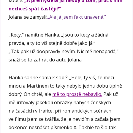
kouče:
„A přemýšlela jsi někdy o tom, proč s ním
nechceš spát častěji?“
Jolana se zamyslí:
„Ale já jsem fakt unavená.“
„Kecy,“ namítne Hanka. „Jsou to kecy a žádná
pravda, a ty to víš stejně dobře jako já.“
„Tak pak už doopravdy nevím. Nic mě nenapadá,“
snaží se to zahrát do autu Jolana.
Hanka sáhne sama k sobě: „Hele, ty víš, že mezi
mnou a Martinem to taky nebylo jednu dobu úplně
dobrý. On chtěl, ale
mě to prostě nebavilo.
Pak už
mě iritovaly jakékoli obrázky nahých ženských
na časácích v trafice, při romantických scénách
ve filmu jsem se tvářila, že je nevidím a začala jsem
dokonce nesnášet písmenko X. Takhle to šlo tak