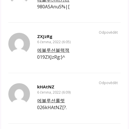
980ASAnuS%|[
Odpovědět
ZXJzRg
6 června, 2022 (6:05)
에볼루션블랙잭
019ZXJzRg:}^
Odpovědět
kHAtNZ
6 června, 2022 (6:09)
에볼루션롤렛
026kHAtNZ[?.