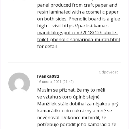
panel produced from craft paper and
resin laminated with a cosmetic paper
on both sides. Phenolic board is a glue
high … visit
https://partisi-kamar-
mandi.blogspot.com/2018/12/cubicle-
toilet-phenolic-samarinda-murah.html
for detail.
Odpovědět
Ivanka082
16 února, 2021 (21:42)
Musím se přiznat, že my to měli
ve vztahu skoro úplně stejné.
Manžílek stále dobíhal za nějakou prý
kamarádkou do cukrárny a mně se
nevěnoval. Dokonce mi tvrdil, že
potřebuje poradit jeho kamarád a že