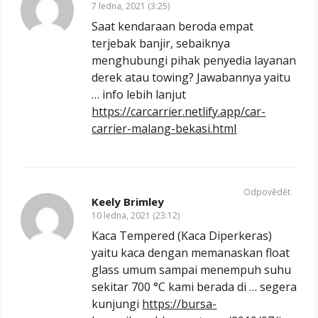
7 ledna, 2021 (3:25)
Saat kendaraan beroda empat
terjebak banjir, sebaiknya
menghubungi pihak penyedia layanan
derek atau towing? Jawabannya yaitu
… info lebih lanjut
https://carcarrier.netlify.app/car-
carrier-malang-bekasi.html
Odpovědět
Keely Brimley
10 ledna, 2021 (23:12)
Kaca Tempered (Kaca Diperkeras)
yaitu kaca dengan memanaskan float
glass umum sampai menempuh suhu
sekitar 700 °C kami berada di … segera
kunjungi
https://bursa-