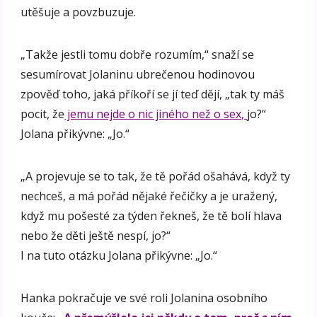
utěšuje a povzbuzuje.
„Takže jestli tomu dobře rozumím,“ snaží se
sesumírovat Jolaninu ubrečenou hodinovou
zpověď toho, jaká příkoří se jí teď dějí, „tak ty máš
pocit, že
jemu nejde o nic jiného než o sex,
jo?“
Jolana přikývne: „Jo.“
„A projevuje se to tak, že tě pořád ošahává, když ty
nechceš, a má pořád nějaké řečičky a je uražený,
když mu pošesté za týden řekneš, že tě bolí hlava
nebo že děti ještě nespí, jo?“
I na tuto otázku Jolana přikývne: „Jo.“
Hanka pokračuje ve své roli Jolanina osobního