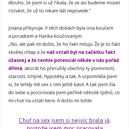
dlouho, že jsem si už říkala, že se asi budeme muset
rozvést, že už to nikam dál nepovede.“
Jolana přikyvuje. V těch dobách byla ona koučem
a poradcem a Hanka koučovaným.
„No, ale pak mi došlo, že ho fakt miluju. Že je to fakt
skvělej chlap a že
náš vztah byl na začátku fakt
úžasnej a že tenhle potenciál někde v nás pořád
dřímá
, akorát ho přerušily všechny ty povinnosti,
starosti, tchýně, hypotéky a tak. A vzpomněla jsem
si, že tehdy mě sex s ním ještě bavil. A tak jsem šla
do sebe a pozorovala jsem pečlivě několik týdnů, co
mi chuť na vztah bere. A došlo mi tohle:
Chuť na sex jsem si nejvíc brala já,
protože jsem moc pracovala