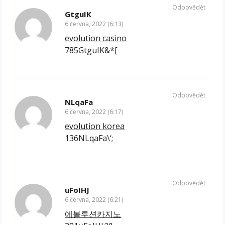
Odpovědět
GtguIK
6 června, 2022 (6:13)
evolution casino
785GtguIK&*[
Odpovědět
NLqaFa
6 června, 2022 (6:17)
evolution korea
136NLqaFa\‘;
Odpovědět
uFoIHJ
6 června, 2022 (6:21)
에볼루션카지노