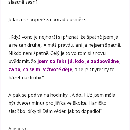
slastně zasní.
Jolana se poprvé za poradu usměje.
„Když vono je nejhorší si přiznat, že špatně jsem já
a ne ten druhej. A máš pravdu, ani já nejsem špatně.
Nikdo není špatně. Celý je to vo tom si znovu
uvědomit, že
jsem to fakt já, kdo je zodpovědnej
za to, co se mi v životě děje
, a že je zbytečný to
házet na druhý.“
A pak se podívá na hodinky: „A do…! Už jsem měla
být dvacet minut pro Jiříka ve školce. Haničko,
zlatíčko, díky ti! Dám vědět, jak to dopadlo!“
A je pryč.