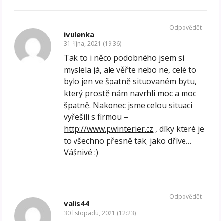
Odpovědět
ivulenka
31 října, 2021 (19:36)
Tak to i něco podobného jsem si
myslela já, ale věřte nebo ne, celé to
bylo jen ve špatně situovaném bytu,
který prostě nám navrhli moc a moc
špatně. Nakonec jsme celou situaci
vyřešili s firmou –
http://www.pwinterier.cz
, díky které je
to všechno přesně tak, jako dříve…
Vášnivé :)
Odpovědět
valis44
30 listopadu, 2021 (12:23)