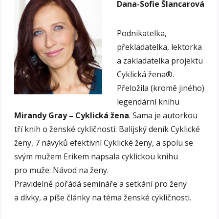
Dana-Sofie Šlancarová
Podnikatelka,
překladatelka, lektorka
a zakladatelka projektu
Cyklická žena®.
Přeložila (kromě jiného)
legendární knihu
Mirandy Gray – Cyklická žena
. Sama je autorkou
tří knih o ženské cykličnosti: Balijský deník Cyklické
ženy, 7 návyků efektivní Cyklické ženy, a spolu se
svým mužem Erikem napsala cyklickou knihu
pro muže: Návod na ženy.
Pravidelně pořádá semináře a setkání pro ženy
a dívky, a píše články na téma ženské cykličnosti.