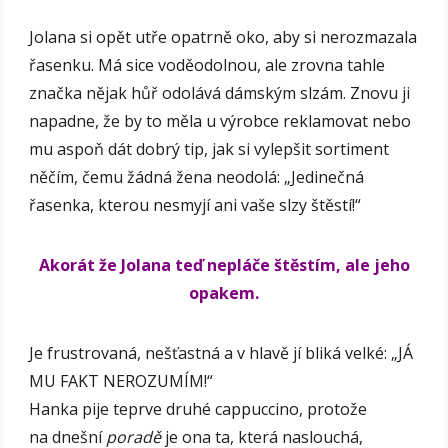
Jolana si opět utře opatrně oko, aby si nerozmazala
řasenku. Má sice voděodolnou, ale zrovna tahle
značka nějak hůř odolává dámským slzám. Znovu ji
napadne, že by to měla u výrobce reklamovat nebo
mu aspoň dát dobrý tip, jak si vylepšit sortiment
něčím, čemu žádná žena neodolá: „Jedinečná
řasenka, kterou nesmyjí ani vaše slzy štěstí!“
Akorát že Jolana teď nepláče štěstím, ale jeho
opakem.
Je frustrovaná, nešťastná a v hlavě jí bliká velké: „JÁ
MU FAKT NEROZUMÍM!“
Hanka pije teprve druhé cappuccino, protože
na dnešní
poradě
je ona ta, která naslouchá,