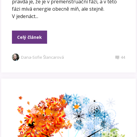
pravda je, že je v premenstruační fázi, a v této
fázi mívá energie obecně míň, ale stejně.
V jedenáct...
Celý článek
Dana-Sofie Šlancarová
44