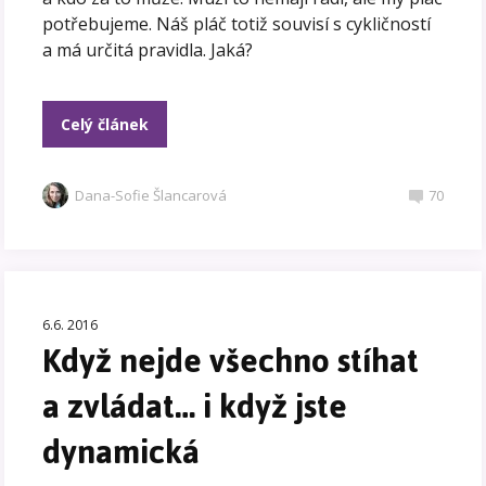
potřebujeme. Náš pláč totiž souvisí s cykličností
a má určitá pravidla. Jaká?
Celý článek
Dana-Sofie Šlancarová
70
6.6. 2016
Když nejde všechno stíhat
a zvládat… i když jste
dynamická