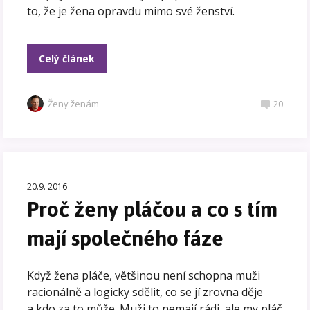
to, že je žena opravdu mimo své ženství.
Celý článek
Ženy ženám
20
20.9. 2016
Proč ženy pláčou a co s tím
mají společného fáze
Když žena pláče, většinou není schopna muži
racionálně a logicky sdělit, co se jí zrovna děje
a kdo za to může. Muži to nemají rádi, ale my pláč