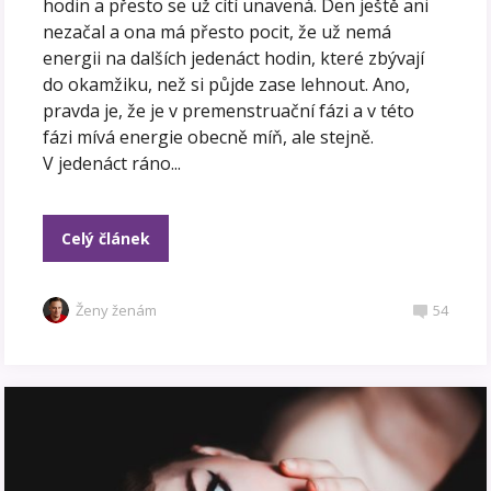
hodin a přesto se už cítí unavená. Den ještě ani
nezačal a ona má přesto pocit, že už nemá
energii na dalších jedenáct hodin, které zbývají
do okamžiku, než si půjde zase lehnout. Ano,
pravda je, že je v premenstruační fázi a v této
fázi mívá energie obecně míň, ale stejně.
V jedenáct ráno...
Celý článek
Ženy ženám
54