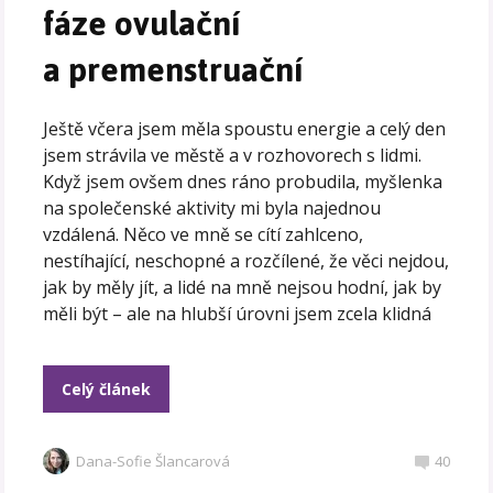
fáze ovulační
a premenstruační
Ještě včera jsem měla spoustu energie a celý den
jsem strávila ve městě a v rozhovorech s lidmi.
Když jsem ovšem dnes ráno probudila, myšlenka
na společenské aktivity mi byla najednou
vzdálená. Něco ve mně se cítí zahlceno,
nestíhající, neschopné a rozčílené, že věci nejdou,
jak by měly jít, a lidé na mně nejsou hodní, jak by
měli být – ale na hlubší úrovni jsem zcela klidná
Celý článek
Dana-Sofie Šlancarová
40