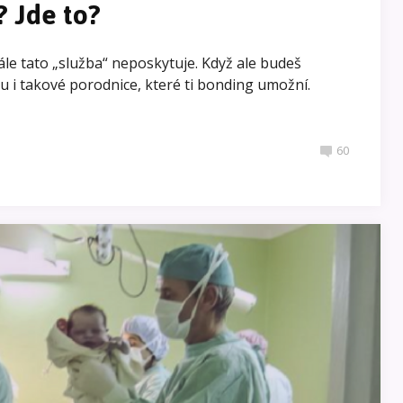
? Jde to?
ále tato „služba“ neposkytuje. Když ale budeš
sou i takové porodnice, které ti bonding umožní.
60