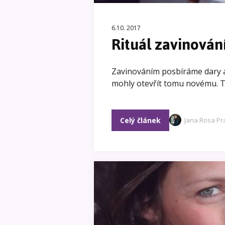
6.10. 2017
Rituál zavinován
Zavinováním posbíráme dary a
mohly otevřít tomu novému. To
Celý článek
Jana Rosa Pr