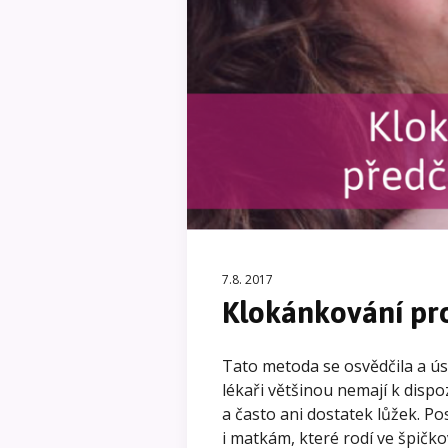
7.8. 2017
Klokánkování pr
Tato metoda se osvědčila a ús
lékaři většinou nemají k disp
a často ani dostatek lůžek. P
i matkám, které rodí ve špičk