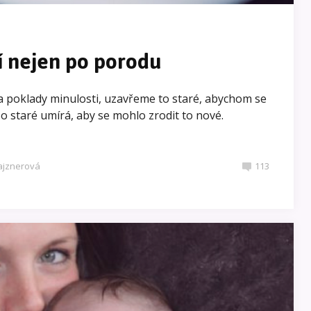
í nejen po porodu
 poklady minulosti, uzavřeme to staré, abychom se
 staré umírá, aby se mohlo zrodit to nové.
ajznerová
113