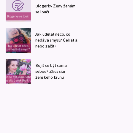
Blogerky Ženy ženám
se loučí
Jak udělat něco, co
nedává smysl? Čekat a
nebo začít?
Bojíš se být sama
sebou? Zkus sílu
ženského kruhu