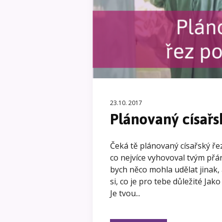
23.10. 2017
Plánovaný císařs
Čeká tě plánovaný císařský řez
co nejvíce vyhovoval tvým přá
bych něco mohla udělat jinak, 
si, co je pro tebe důležité Jako
Je tvou...