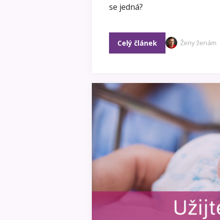
se jedná?
Celý článek
Ženy ženám