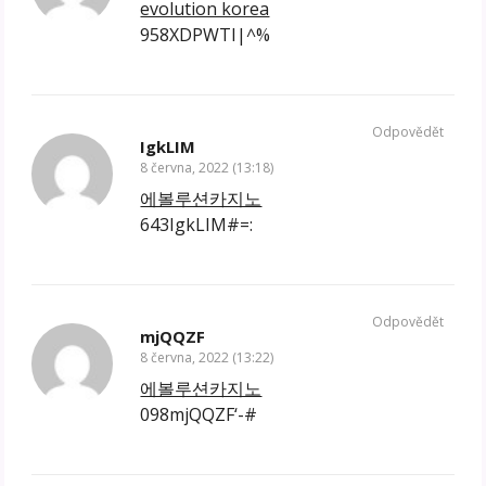
evolution korea
958XDPWTI|^%
Odpovědět
IgkLIM
8 června, 2022 (13:18)
에볼루션카지노
643IgkLIM#=:
Odpovědět
mjQQZF
8 června, 2022 (13:22)
에볼루션카지노
098mjQQZF‘-#