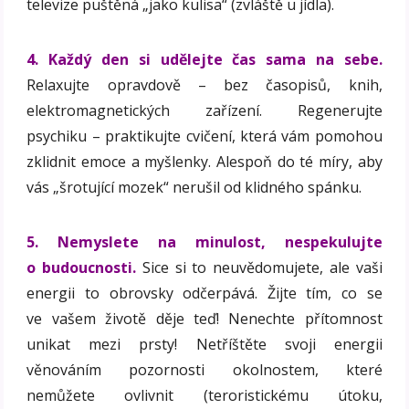
televize puštěná „jako kulisa“ (zvláště u jídla).
4. Každý den si udělejte čas sama na sebe.
Relaxujte opravdově – bez časopisů, knih,
elektromagnetických zařízení. Regenerujte
psychiku – praktikujte cvičení, která vám pomohou
zklidnit emoce a myšlenky. Alespoň do té míry, aby
vás „šrotující mozek“ nerušil od klidného spánku.
5. Nemyslete na minulost, nespekulujte
o budoucnosti.
Sice si to neuvědomujete, ale vaši
energii to obrovsky odčerpává. Žijte tím, co se
ve vašem životě děje teď! Nenechte přítomnost
unikat mezi prsty! Netříštěte svoji energii
věnováním pozornosti okolnostem, které
nemůžete ovlivnit (teroristickému útoku,