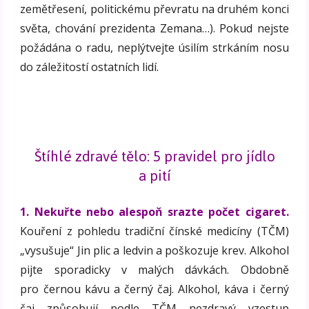
zemětřesení, politickému převratu na druhém konci
světa, chování prezidenta Zemana…). Pokud nejste
požádána o radu, neplýtvejte úsilím strkáním nosu
do záležitostí ostatních lidí.
Štíhlé zdravé tělo: 5 pravidel pro jídlo
a pití
1. Nekuřte nebo alespoň srazte počet cigaret.
Kouření z pohledu tradiční čínské medicíny (TČM)
„vysušuje“ Jin plic a ledvin a poškozuje krev. Alkohol
pijte sporadicky v malých dávkách. Obdobně
pro černou kávu a černý čaj. Alkohol, káva i černý
čaj způsobují podle TČM nezdravý vzestup