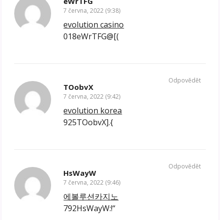
eWrTFG
7 června, 2022 (9:38)
evolution casino
018eWrTFG@[(
Odpovědět
TOobvX
7 června, 2022 (9:42)
evolution korea
925TOobvX].{
Odpovědět
HsWayW
7 června, 2022 (9:46)
에볼루션카지노
792HsWayW:!“