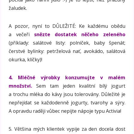
žaludek.
A pozor, nyní to DŮLEŽITÉ: Ke každému obědu
a večeři
snězte dostatek něčeho zeleného
(příklady: salátové listy: polníček, baby špenát;
čerstvé bylinky: petrželová nať, avokádo, salátová
okurka, klíčky)!
4. Mléčné výrobky konzumujte v malém
množství.
Sem tam jeden kvalitní bílý jogurt
a trochu mléka do kávy jsou tolerovány. Důležité je
nepřejídat se každodenně jogurty, tvarohy a sýry.
A opravdu raději vůbec nepijte nápoje typu Activia!
5. Většina mých klientek vypije za den docela dost