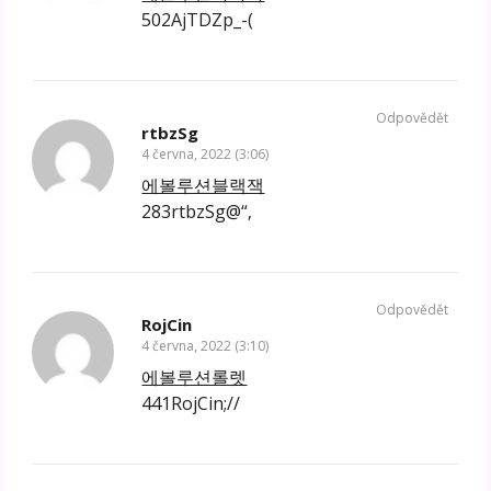
502AjTDZp_-(
Odpovědět
rtbzSg
4 června, 2022 (3:06)
에볼루션블랙잭
283rtbzSg@“‚
Odpovědět
RojCin
4 června, 2022 (3:10)
에볼루션롤렛
441RojCin;//