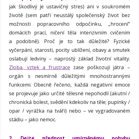
jak škodlivý je ustavičný stres) ani v soukromém
životě (sem patří neustálý společenský život bez
možnosti popracovního odpočinku, „hrocení“
domácích prací, ničení těla intenzivním cvičením
a podobně). Proč je to tak důležité? Fyzické
vyčerpání, starosti, pocity ublížení, obavy a smutek
oslabují ledviny – naprostý základ životní vitality.
Zloba, vztek a frustrace
zase poškozují játra –
orgán s nesmírně důležitými mnohostrannými
funkcemi. Obecně řečeno, každá negativní emoce
se projevuje jako určité tělesné nepohodlí (akutní /
chronická bolest, svědění kdekoliv na těle; pupínky /
opar / vyrážka na tváři) nebo – ve vygradovaném
stádiu – jako nemoc.
2. Dejte přednost umírněnému pohybu