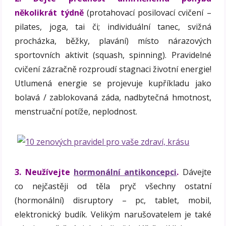
několikrát týdně
(protahovací posilovací cvičení –
pilates, joga, tai či; individuální tanec, svižná
procházka, běžky, plavání) místo nárazových
sportovních aktivit (squash, spinning). Pravidelné
cvičení zázračně rozproudí stagnaci životní energie!
Utlumená energie se projevuje kupříkladu jako
bolavá / zablokovaná záda, nadbytečná hmotnost,
menstruační potíže, neplodnost.
3. Neužívejte
hormonální antikoncepci
.
Dávejte
co nejčastěji od těla pryč všechny ostatní
(hormonální) disruptory – pc, tablet, mobil,
elektronický budík. Velikým narušovatelem je také