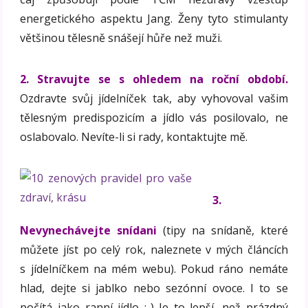
energetického aspektu Jang. Ženy tyto stimulanty
většinou tělesně snášejí hůře než muži.
2. Stravujte se s ohledem na roční období.
Ozdravte svůj jídelníček tak, aby vyhovoval vašim
tělesným predispozicím a jídlo vás posilovalo, ne
oslabovalo. Nevíte-li si rady, kontaktujte mě.
3.
Nevynechávejte snídani
(tipy na snídaně, které
můžete jíst po celý rok, naleznete v mých článcích
s jídelníčkem na mém webu). Pokud ráno nemáte
hlad, dejte si jablko nebo sezónní ovoce. I to se
počítá jako ranní jídlo :-) Je to lepší, než prázdný