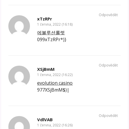
Odpovědět
xTzRPr
1 června, 2022 (16:18)
에볼루션롤렛
099xTzRPr*)}
Odpovědět
XSjBmM
1 června, 2022 (16:22)
evolution casino
977XSjBmM$)|
Odpovědět
VdlVAB
1 června, 2022 (16:26)