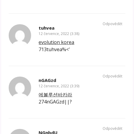
Odpovědět
tuhvea
12 července, 2022 (3:38)
evolution korea
713tuhvea%<'
Odpovědět
nGAGzd
12 července, 2022 (3:39)
에볼루션바카라
274nGAGzd||?
Odpovědět
NGnbdU