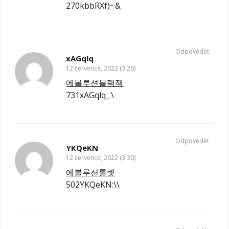
270kbbRXf)~&
Odpovědět
xAGqlq
12 července, 2022 (3:26)
에볼루션블랙잭
731xAGqlq_.\
Odpovědět
YKQeKN
12 července, 2022 (3:30)
에볼루션롤렛
502YKQeKN:\\