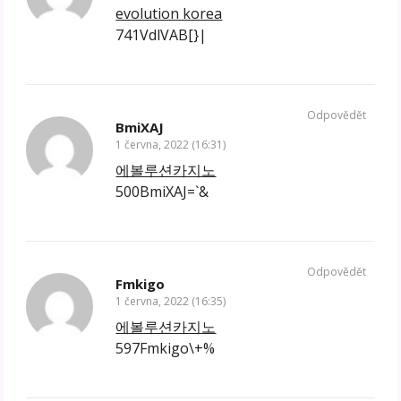
evolution korea
741VdlVAB[}|
Odpovědět
BmiXAJ
1 června, 2022 (16:31)
에볼루션카지노
500BmiXAJ=`&
Odpovědět
Fmkigo
1 června, 2022 (16:35)
에볼루션카지노
597Fmkigo\+%