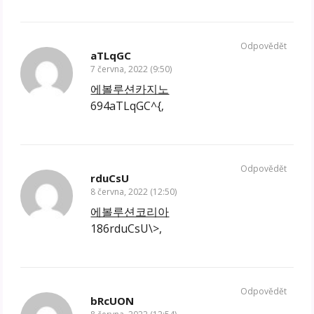
Odpovědět
aTLqGC
7 června, 2022 (9:50)
에볼루션카지노
694aTLqGC^{‚
Odpovědět
rduCsU
8 června, 2022 (12:50)
에볼루션코리아
186rduCsU\>,
Odpovědět
bRcUON