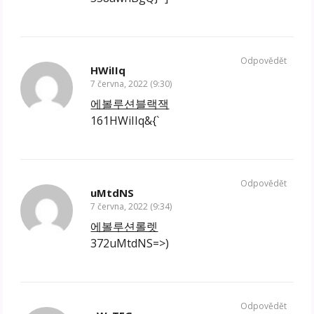
Odpovědět
HWiIIq
7 června, 2022 (9:30)
에볼루션블랙잭
161HWiIIq&{`
Odpovědět
uMtdNS
7 června, 2022 (9:34)
에볼루션롤렛
372uMtdNS=>)
Odpovědět