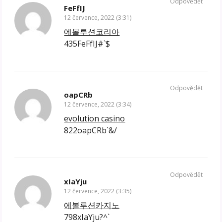
Odpovědět
FeFfIJ
12 července, 2022 (3:31)
에볼루션코리아
435FeFfIJ#`$
Odpovědět
oapCRb
12 července, 2022 (3:34)
evolution casino
822oapCRb`&/
Odpovědět
xIaYju
12 července, 2022 (3:35)
에볼루션카지노
798xIaYju?^`