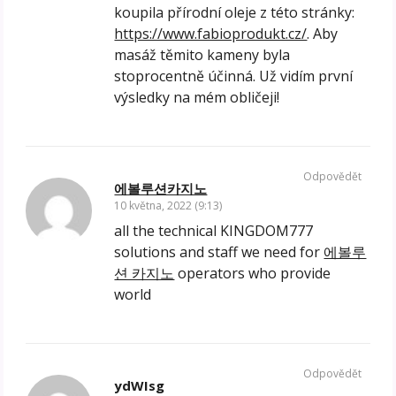
koupila přírodní oleje z této stránky:
https://www.fabioprodukt.cz/
. Aby
masáž těmito kameny byla
stoprocentně účinná. Už vidím první
výsledky na mém obličeji!
Odpovědět
에볼루션카지노
10 května, 2022 (9:13)
all the technical KINGDOM777
solutions and staff we need for
에볼루
션 카지노
operators who provide
world
Odpovědět
ydWIsg