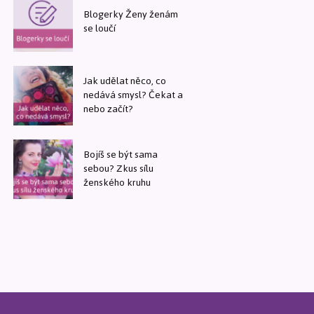
Blogerky Ženy ženám
se loučí
Jak udělat něco, co
nedává smysl? Čekat a
nebo začít?
Bojíš se být sama
sebou? Zkus sílu
ženského kruhu