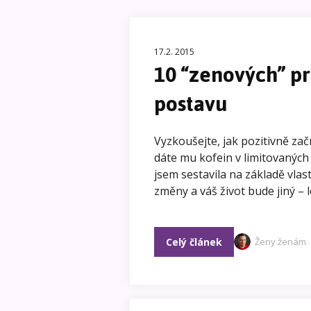
17.2. 2015
10 “zenových” pra
postavu
Vyzkoušejte, jak pozitivně za
dáte mu kofein v limitovaných 
jsem sestavila na základě vlast
změny a váš život bude jiný – l
Celý článek
Ženy ženám