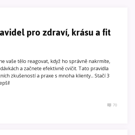
videl pro zdraví, krásu a fit
čne vaše tělo reagovat, když ho správně nakrmíte,
dávkách a začnete efektivně cvičit. Tato pravidla
ních zkušeností a praxe s mnoha klienty... Stačí 3
epší!
70