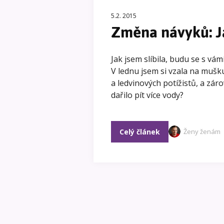
5.2. 2015
Změna návyků: J
Jak jsem slíbila, budu se s vá
V lednu jsem si vzala na mušku
a ledvinových potížistů, a zár
dařilo pít více vody?
Celý článek
Ženy ženám