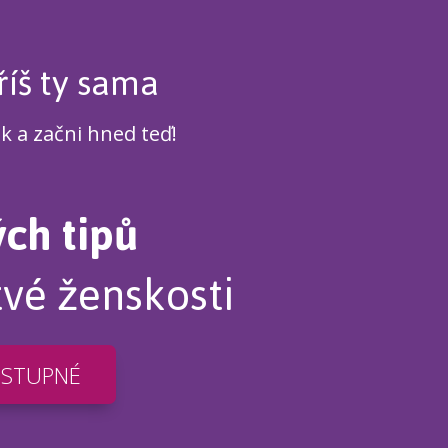
říš ty sama
ek a začni hned teď!
ých tipů
tvé ženskosti
OSTUPNÉ