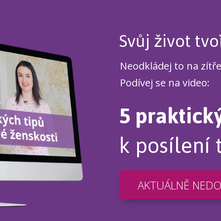
Svůj život tvo
Neodkládej to na zítř
Podívej se na video:
5 praktick
k posílení 
AKTUÁLNĚ NED