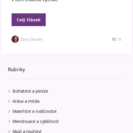
Celý článek
Ženy ženám
15
Rubriky
Bohatství a peníze
Krása a móda
Mateřství a rodičovství
Menstruace a cykličnost
Muži a mužství