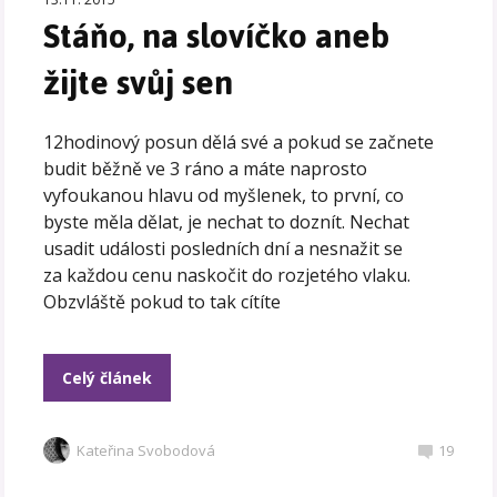
Stáňo, na slovíčko aneb
žijte svůj sen
12hodinový posun dělá své a pokud se začnete
budit běžně ve 3 ráno a máte naprosto
vyfoukanou hlavu od myšlenek, to první, co
byste měla dělat, je nechat to doznít. Nechat
usadit události posledních dní a nesnažit se
za každou cenu naskočit do rozjetého vlaku.
Obzvláště pokud to tak cítíte
Celý článek
Kateřina Svobodová
19