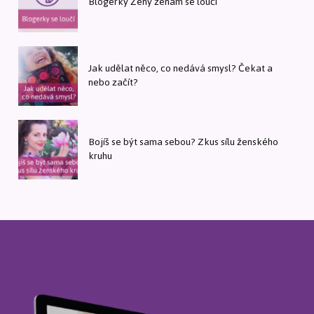
Blogerky Ženy ženám se loučí
Jak udělat něco, co nedává smysl? Čekat a
nebo začít?
Bojíš se být sama sebou? Zkus sílu ženského
kruhu