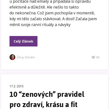
u počítače nad emaily a připadala si opravdu
efektivně a důležitě. Ale nešlo to takto
do nekonečna. Což jsem pochopila v momentě,
kdy mi tělo začalo stávkovat. A dost! Začala jsem
měnit svoje ranní rituály a návyky
Celý článek
Ženy ženám
66
17.2. 2015
10 “zenových” pravidel
pro zdraví, krásu a fit