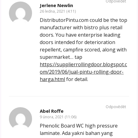
Odpovědět
Jerlene Newlin
26 ledna, 2021 (4:11)
DistributorPintu.com could be the top
manufacturer with bistro plus retail
doors. You have enterprise leading
doors intended for deterioration
repellent, campfire scored, along with
supermarket… tap
https://supplierrollingdoor.blogspot.c
om/2019/06/jual-pintu-rolling-door-
harga.html
for detail.
Odpovědět
Abel Roffe
9 února, 2021 (11:06)
Phenolic Board WC high pressure
laminate. Ada yakni bahan yang