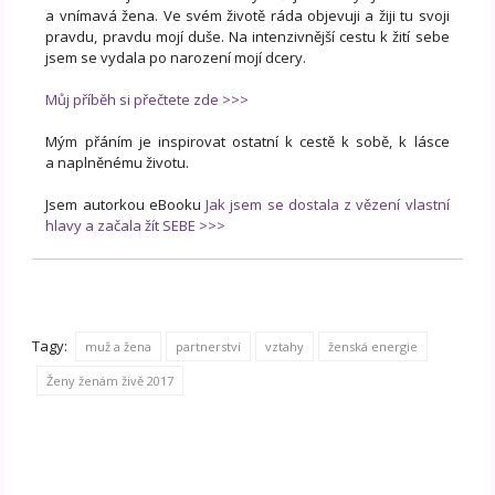
a vnímavá žena. Ve svém životě ráda objevuji a žiji tu svoji
pravdu, pravdu mojí duše. Na intenzivnější cestu k žití sebe
jsem se vydala po narození mojí dcery.
Můj příběh si přečtete zde >>>
Mým přáním je inspirovat ostatní k cestě k sobě, k lásce
a naplněnému životu.
Jsem autorkou eBooku
Jak jsem se dostala z vězení vlastní
hlavy a začala žít SEBE >>>
Tagy:
muž a žena
partnerství
vztahy
ženská energie
Ženy ženám živě 2017