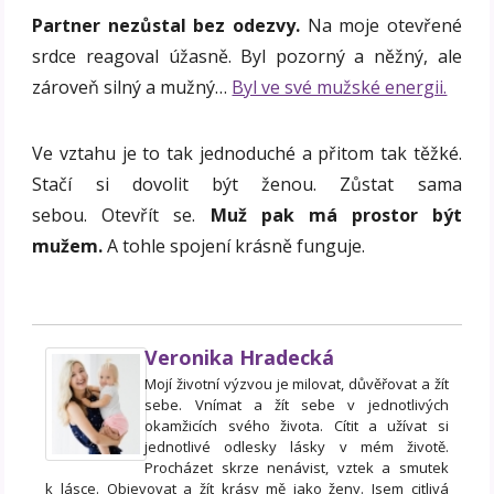
Partner nezůstal bez odezvy.
Na moje otevřené
srdce reagoval úžasně. Byl pozorný a něžný, ale
zároveň silný a mužný…
Byl ve své mužské energii.
Ve vztahu je to tak jednoduché a přitom tak těžké.
Stačí si dovolit být ženou. Zůstat sama
sebou. Otevřít se.
Muž pak má prostor být
mužem.
A tohle spojení krásně funguje.
Veronika Hradecká
Mojí životní výzvou je milovat, důvěřovat a žít
sebe. Vnímat a žít sebe v jednotlivých
okamžicích svého života. Cítit a užívat si
jednotlivé odlesky lásky v mém životě.
Procházet skrze nenávist, vztek a smutek
k lásce. Objevovat a žít krásy mě jako ženy. Jsem citlivá