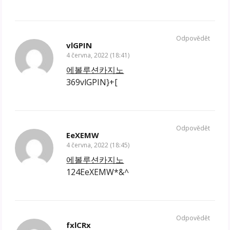
Odpovědět
vlGPIN
4 června, 2022 (18:41)
에볼루션카지노
369vlGPIN}+[
Odpovědět
EeXEMW
4 června, 2022 (18:45)
에볼루션카지노
124EeXEMW*&^
Odpovědět
fxlCRx