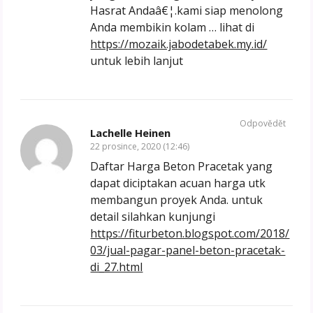
Hasrat Andaâ€¦.kami siap menolong
Anda membikin kolam … lihat di
https://mozaik.jabodetabek.my.id/
untuk lebih lanjut
Odpovědět
Lachelle Heinen
22 prosince, 2020 (12:46)
Daftar Harga Beton Pracetak yang
dapat diciptakan acuan harga utk
membangun proyek Anda. untuk
detail silahkan kunjungi
https://fiturbeton.blogspot.com/2018/
03/jual-pagar-panel-beton-pracetak-
di_27.html