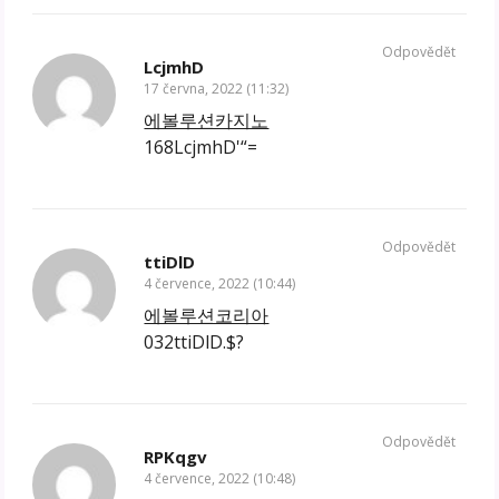
Odpovědět
LcjmhD
17 června, 2022 (11:32)
에볼루션카지노
168LcjmhD'“=
Odpovědět
ttiDlD
4 července, 2022 (10:44)
에볼루션코리아
032ttiDlD.$?
Odpovědět
RPKqgv
4 července, 2022 (10:48)