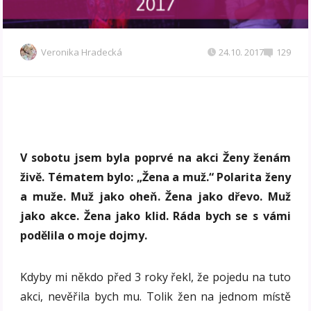
Veronika Hradecká
24.10. 2017
129
V sobotu jsem byla poprvé na akci Ženy ženám
živě. Tématem bylo: „Žena a muž.“ Polarita ženy
a muže. Muž jako oheň. Žena jako dřevo. Muž
jako akce. Žena jako klid. Ráda bych se s vámi
podělila o moje dojmy.
Kdyby mi někdo před 3 roky řekl, že pojedu na tuto
akci, nevěřila bych mu. Tolik žen na jednom místě