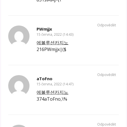
Odpovědět
PWmjjx
15 června, 2022 (14:43)
에볼루션카지노
216PWmjjx|($
Odpovědět
aToFno
15 června, 2022 (14:47)
에볼루션카지노
374aToFno,\%
Odpovědět