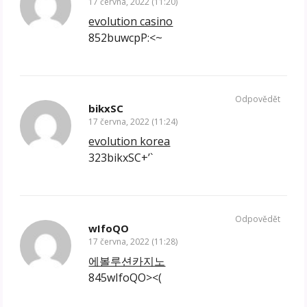
17 června, 2022 (11:20)
evolution casino
852buwcpP:<~
Odpovědět
bikxSC
17 června, 2022 (11:24)
evolution korea
323bikxSC+’`
Odpovědět
wIfoQO
17 června, 2022 (11:28)
에볼루션카지노
845wIfoQO><(