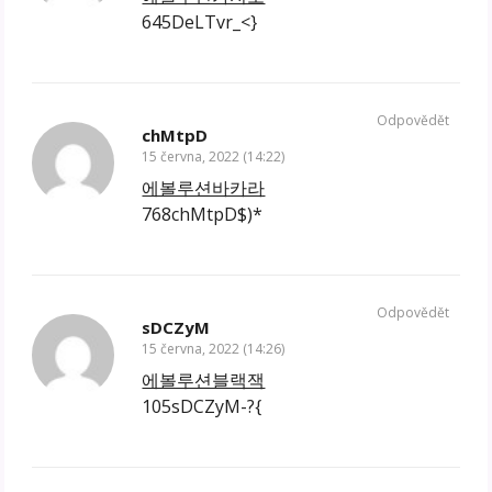
645DeLTvr_<}
Odpovědět
chMtpD
15 června, 2022 (14:22)
에볼루션바카라
768chMtpD$)*
Odpovědět
sDCZyM
15 června, 2022 (14:26)
에볼루션블랙잭
105sDCZyM-?{