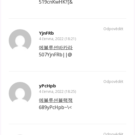
519cnKwHK?[&
Odpovědět
YjnFRb
4 června, 2022 (18:21)
에볼루션바카라
507YjnFRb||@
Odpovědět
yPcHpb
4 června, 2022 (18:25)
에볼루션블랙잭
689yPcHpb~\<
Odpovědět