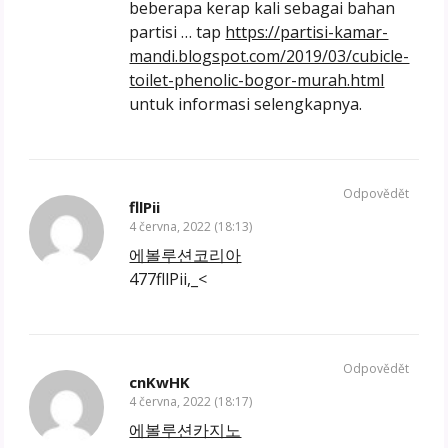
beberapa kerap kali sebagai bahan
partisi … tap
https://partisi-kamar-
mandi.blogspot.com/2019/03/cubicle-
toilet-phenolic-bogor-murah.html
untuk informasi selengkapnya.
Odpovědět
fllPii
4 června, 2022 (18:13)
에볼루션코리아
477fllPii,_<
Odpovědět
cnKwHK
4 června, 2022 (18:17)
에볼루션카지노