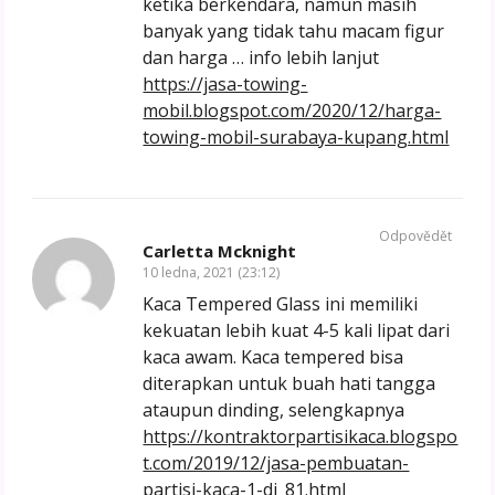
ketika berkendara, namun masih
banyak yang tidak tahu macam figur
dan harga … info lebih lanjut
https://jasa-towing-
mobil.blogspot.com/2020/12/harga-
towing-mobil-surabaya-kupang.html
Odpovědět
Carletta Mcknight
10 ledna, 2021 (23:12)
Kaca Tempered Glass ini memiliki
kekuatan lebih kuat 4-5 kali lipat dari
kaca awam. Kaca tempered bisa
diterapkan untuk buah hati tangga
ataupun dinding, selengkapnya
https://kontraktorpartisikaca.blogspo
t.com/2019/12/jasa-pembuatan-
partisi-kaca-1-di_81.html