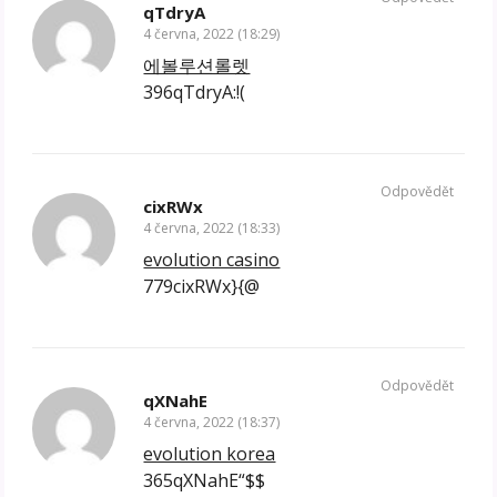
qTdryA
4 června, 2022 (18:29)
에볼루션롤렛
396qTdryA:!(
Odpovědět
cixRWx
4 června, 2022 (18:33)
evolution casino
779cixRWx}{@
Odpovědět
qXNahE
4 června, 2022 (18:37)
evolution korea
365qXNahE“$$