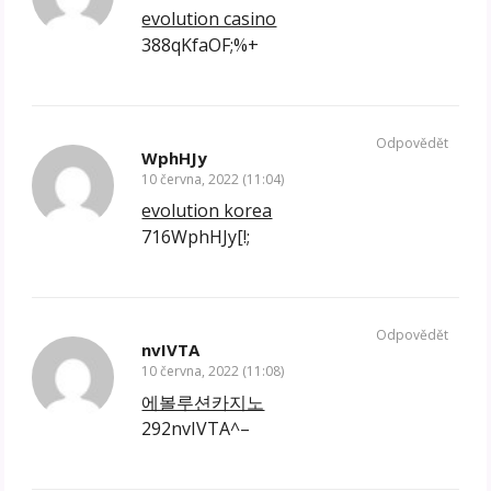
evolution casino
388qKfaOF;%+
Odpovědět
WphHJy
10 června, 2022 (11:04)
evolution korea
716WphHJy[!;
Odpovědět
nvIVTA
10 června, 2022 (11:08)
에볼루션카지노
292nvIVTA^–