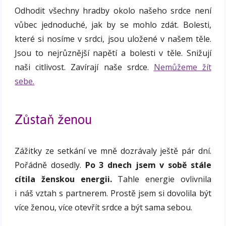
Odhodit všechny hradby okolo našeho srdce není
vůbec jednoduché, jak by se mohlo zdát. Bolesti,
které si nosíme v srdci, jsou uložené v našem těle.
Jsou to nejrůznější napětí a bolesti v těle. Snižují
naši citlivost. Zavírají naše srdce.
Nemůžeme žít
sebe.
Zůstaň ženou
Zážitky ze setkání ve mně dozrávaly ještě pár dní.
Pořádně dosedly.
Po 3 dnech jsem v sobě stále
cítila ženskou energii.
Tahle energie ovlivnila
i náš vztah s partnerem. Prostě jsem si dovolila být
více ženou, více otevřít srdce a být sama sebou.