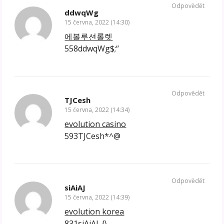
Odpovědět
ddwqWg
15 června, 2022 (14:30)
에볼루션롤렛
558ddwqWg$;“
Odpovědět
TJCesh
15 června, 2022 (14:34)
evolution casino
593TJCesh*^@
Odpovědět
siAiAJ
15 června, 2022 (14:39)
evolution korea
831siAiAJ-{\