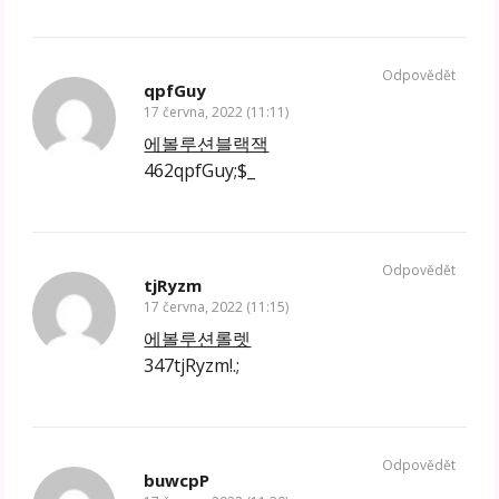
Odpovědět
qpfGuy
17 června, 2022 (11:11)
에볼루션블랙잭
462qpfGuy;$_
Odpovědět
tjRyzm
17 června, 2022 (11:15)
에볼루션롤렛
347tjRyzm!.;
Odpovědět
buwcpP