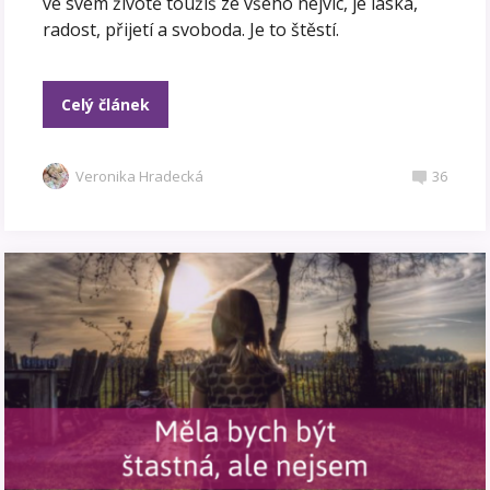
ve svém životě toužíš ze všeho nejvíc, je láska,
radost, přijetí a svoboda. Je to štěstí.
Celý článek
Veronika Hradecká
36