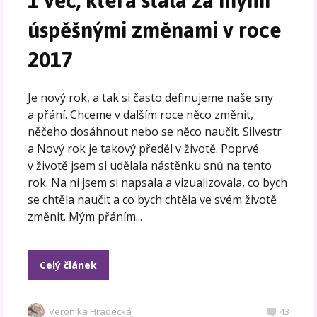
1 věc, která stála za mými
úspěšnými změnami v roce
2017
Je nový rok, a tak si často definujeme naše sny
a přání. Chceme v dalším roce něco změnit,
něčeho dosáhnout nebo se něco naučit. Silvestr
a Nový rok je takový předěl v životě. Poprvé
v životě jsem si udělala nástěnku snů na tento
rok. Na ni jsem si napsala a vizualizovala, co bych
se chtěla naučit a co bych chtěla ve svém životě
změnit. Mým přáním...
Celý článek
Veronika Hradecká
43