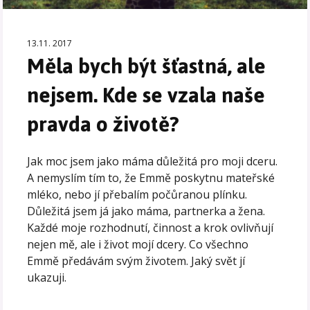
13.11. 2017
Měla bych být šťastná, ale
nejsem. Kde se vzala naše
pravda o životě?
Jak moc jsem jako máma důležitá pro moji dceru.
A nemyslím tím to, že Emmě poskytnu mateřské
mléko, nebo jí přebalím počůranou plínku.
Důležitá jsem já jako máma, partnerka a žena.
Každé moje rozhodnutí, činnost a krok ovlivňují
nejen mě, ale i život mojí dcery. Co všechno
Emmě předávám svým životem. Jaký svět jí
ukazuji.