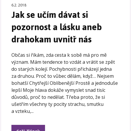
6.2. 2018
Jak se učím dávat si
pozornost a lásku aneb
drahokam uvnitř nás
Občas si říkám, zda cesta k sobě má pro mě
význam. Mám tendence to vzdát a vrátit se zpět
do starých kolejí. Pochybnosti přicházejí jedna
za druhou. Proč to vůbec dělám, když… Nejsem
bohatší Chytřejší Oblíbenější Prostě a jednoduše
lepší Moje hlava dokáže vymyslet snad tisíc
důvodů, proč to nedělat. Třeba proto, že si
ušetřím všechny ty pocity strachu, smutku
a vzteku,...