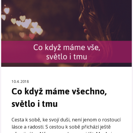
10.4. 2018
Co když máme všechno,
světlo i tmu
Cesta k sobě, ke svojí duši, není jenom o rostoucí
lásce a radosti. S cestou k sobě přichází ještě