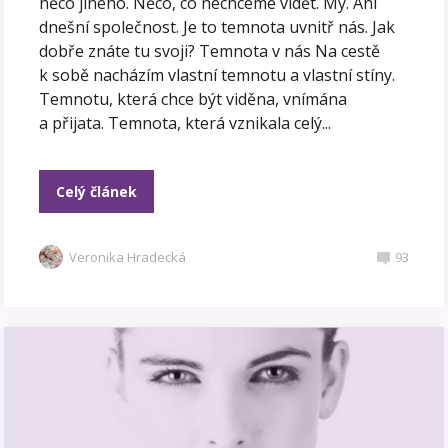
něco jiného. Něco, co nechceme vidět. My. Ani
dnešní společnost. Je to temnota uvnitř nás. Jak
dobře znáte tu svoji? Temnota v nás Na cestě
k sobě nacházím vlastní temnotu a vlastní stíny.
Temnotu, která chce být viděna, vnímána
a přijata. Temnota, která vznikala celý...
Celý článek
Veronika Hradecká
93