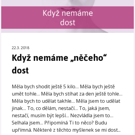
22.3. 2018
Když nemáme „něčeho“
dost
Měla bych shodit ještě 5 kilo… Měla bych ještě
umět tohle… Měla bych stíhat za den ještě tohle…
Měla bych to udělat takhle… Měla jsem to udělat
jinak… To, co dělám, nestačí… To, jaká jsem,
nestačí, musím být lepší… Nezvládla jsem to…
Selhala jsem… Připomíná Ti to něco? Budu
upřímná. Některé z těchto myšlenek se mi dost...