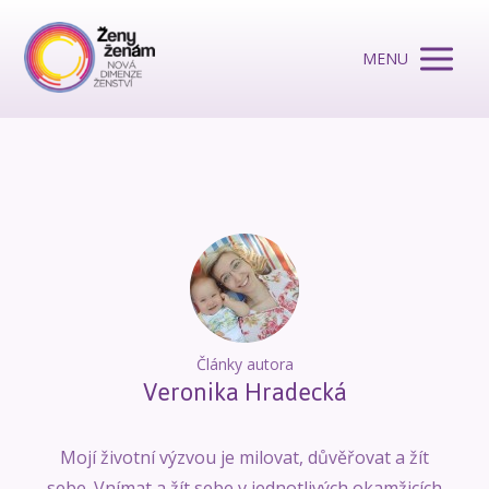
MENU
Články autora
Veronika Hradecká
Mojí životní výzvou je milovat, důvěřovat a žít
sebe. Vnímat a žít sebe v jednotlivých okamžicích