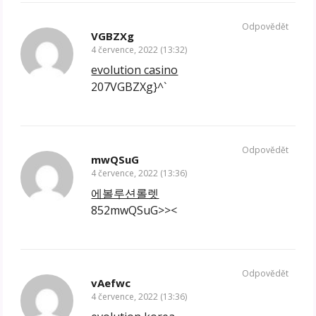
Odpovědět
VGBZXg
4 července, 2022 (13:32)
evolution casino
207VGBZXg}^`
Odpovědět
mwQSuG
4 července, 2022 (13:36)
에볼루션롤렛
852mwQSuG>><
Odpovědět
vAefwc
4 července, 2022 (13:36)