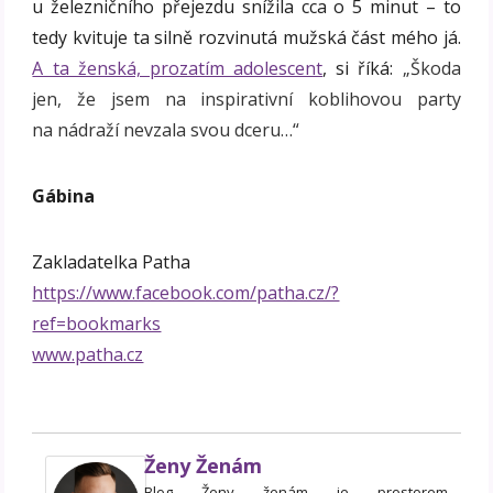
u železničního přejezdu snížila cca o 5 minut – to
tedy kvituje ta silně rozvinutá mužská část mého já.
A ta ženská, prozatím adolescent
, si říká:
„Škoda
jen, že jsem na inspirativní koblihovou party
na nádraží nevzala svou dceru…“
Gábina
Zakladatelka Patha
https://www.facebook.com/patha.cz/?
ref=bookmarks
www.patha.cz
Ženy Ženám
Blog Ženy ženám je prostorem