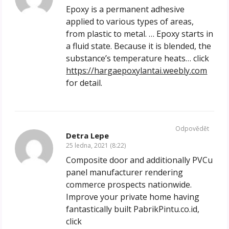
Epoxy is a permanent adhesive
applied to various types of areas,
from plastic to metal. … Epoxy starts in
a fluid state. Because it is blended, the
substance’s temperature heats… click
https://hargaepoxylantai.weebly.com
for detail.
Odpovědět
Detra Lepe
25 ledna, 2021 (8:22)
Composite door and additionally PVCu
panel manufacturer rendering
commerce prospects nationwide.
Improve your private home having
fantastically built PabrikPintu.co.id,
click