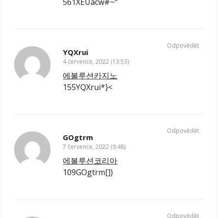
561XEUacw#~“
Odpovědět
YQXrui
4 července, 2022 (13:53)
에볼루션카지노
155YQXrui*}<
Odpovědět
GOgtrm
7 července, 2022 (9:48)
에볼루션코리아
109GOgtrm[])
Odpovědět