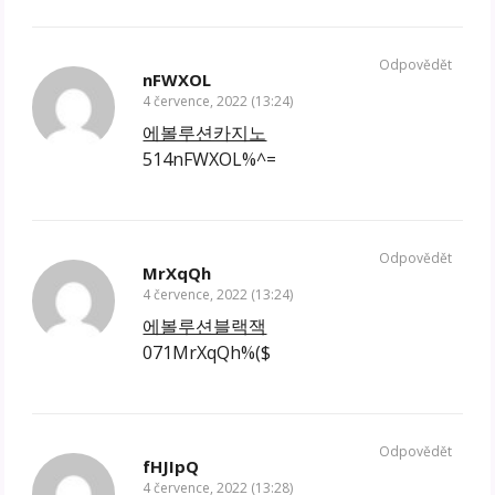
Odpovědět
nFWXOL
4 července, 2022 (13:24)
에볼루션카지노
514nFWXOL%^=
Odpovědět
MrXqQh
4 července, 2022 (13:24)
에볼루션블랙잭
071MrXqQh%($
Odpovědět
fHJIpQ
4 července, 2022 (13:28)