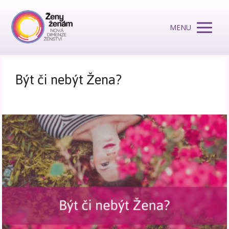
MENU
Být či nebýt Žena?