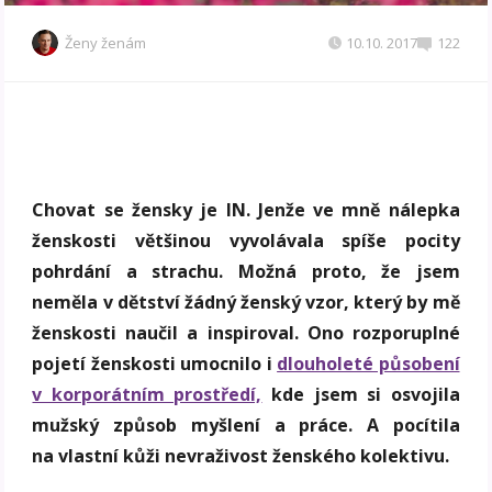
Ženy ženám
10.10. 2017
122
Chovat se žensky je IN. Jenže ve mně nálepka
ženskosti většinou vyvolávala spíše pocity
pohrdání a strachu. Možná proto, že jsem
neměla v dětství žádný ženský vzor, který by mě
ženskosti naučil a inspiroval. Ono rozporuplné
pojetí ženskosti umocnilo i
dlouholeté působení
v korporátním prostředí,
kde jsem si osvojila
mužský způsob myšlení a práce. A pocítila
na vlastní kůži nevraživost ženského kolektivu.