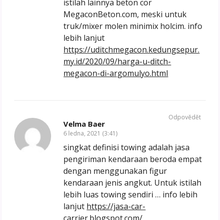
istilah lainnya beton cor
MegaconBeton.com, meski untuk
truk/mixer molen minimix holcim. info
lebih lanjut
https://uditchmegacon.kedungsepur.
my.id/2020/09/harga-u-ditch-
megacon-di-argomulyo.html
Odpovědět
Velma Baer
6 ledna, 2021 (3:41)
singkat definisi towing adalah jasa
pengiriman kendaraan beroda empat
dengan menggunakan figur
kendaraan jenis angkut. Untuk istilah
lebih luas towing sendiri … info lebih
lanjut
https://jasa-car-
carrier.blogspot.com/