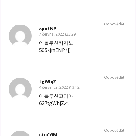
Odpovědět
xjmENP
7 června, 2022 (23:29)
에볼루션카지노
505xjmENP*[.
Odpovědět
tgWhjZ
4 července, 2022 (13:12)
에볼루션코리아
627tgWhjZ.<.
Odpovědět
ctnCGM