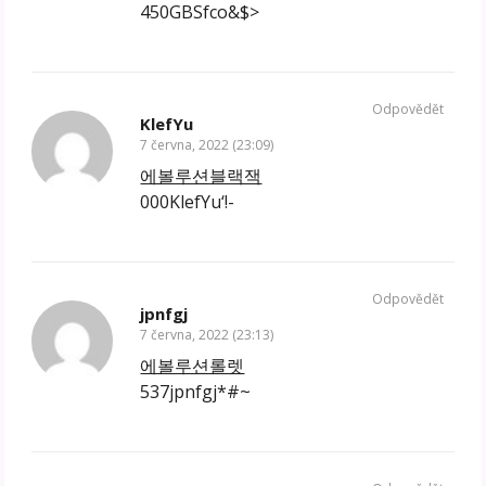
450GBSfco&$>
Odpovědět
KlefYu
7 června, 2022 (23:09)
에볼루션블랙잭
000KlefYu‘!-
Odpovědět
jpnfgj
7 června, 2022 (23:13)
에볼루션롤렛
537jpnfgj*#~