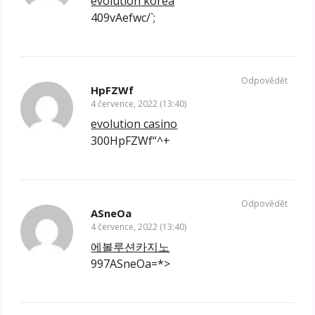
evolution korea
409vAefwc/`;
Odpovědět
HpFZWf
4 července, 2022 (13:40)
evolution casino
300HpFZWf“^+
Odpovědět
ASneOa
4 července, 2022 (13:40)
에볼루션카지노
997ASneOa=*>