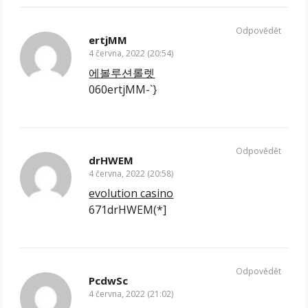
Odpovědět
ertjMM
4 června, 2022 (20:54)
에볼루션롤렛
060ertjMM-`}
Odpovědět
drHWEM
4 června, 2022 (20:58)
evolution casino
671drHWEM(*]
Odpovědět
PcdwSc
4 června, 2022 (21:02)