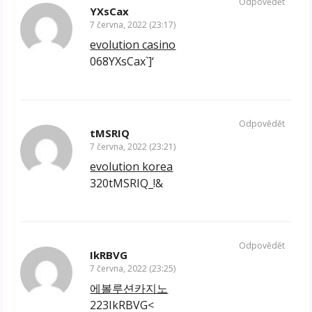
Odpovědět
YXsCax
7 června, 2022 (23:17)
evolution casino
068YXsCax`]‘
Odpovědět
tMSRIQ
7 června, 2022 (23:21)
evolution korea
320tMSRIQ_!&
Odpovědět
IkRBVG
7 června, 2022 (23:25)
에볼루션카지노
223IkRBVG<