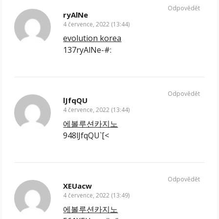
Odpovědět
ryAlNe
4 července, 2022 (13:44)
evolution korea
137ryAlNe-#:
Odpovědět
lJfqQU
4 července, 2022 (13:44)
에볼루션카지노
948lJfqQU`[<
Odpovědět
XEUacw
4 července, 2022 (13:49)
에볼루션카지노