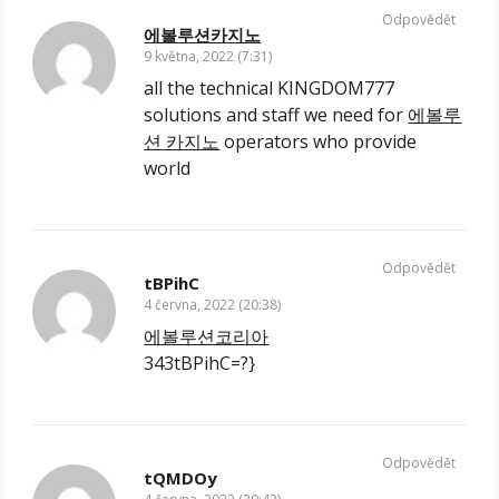
Odpovědět
에볼루션카지노
9 května, 2022 (7:31)
all the technical KINGDOM777
solutions and staff we need for
에볼루
션 카지노
operators who provide
world
Odpovědět
tBPihC
4 června, 2022 (20:38)
에볼루션코리아
343tBPihC=?}
Odpovědět
tQMDOy