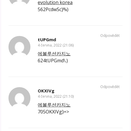
evolution korea
562PcdwSc}%)
Odpovědět
tUPGmd
4 června, 2022 (21:06)
에볼루션카지노
624tUPGmd\.)
Odpovědět
OKXIVg
4 června, 2022 (21:10)
에볼루션카지노
705OKXIVg}=>