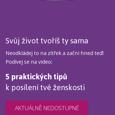
Svůj život tvoříš ty sama
Neodkládej to na zítřek a začni hned teď!
Podívej se na video:
5 praktických tipů
k posílení tvé ženskosti
AKTUÁLNĚ NEDOSTUPNÉ