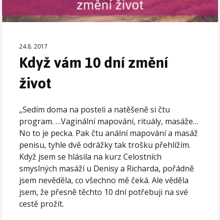
24.8. 2017
Když vám 10 dní změní
život
„Sedím doma na posteli a natěšeně si čtu
program. …Vaginální mapování, rituály, masáže…
No to je pecka. Pak čtu anální mapování a masáž
penisu, tyhle dvě odrážky tak trošku přehlížím.
Když jsem se hlásila na kurz Celostních
smyslných masáží u Denisy a Richarda, pořádně
jsem nevěděla, co všechno mě čeká. Ale věděla
jsem, že přesně těchto 10 dní potřebuji na své
cestě prožít.