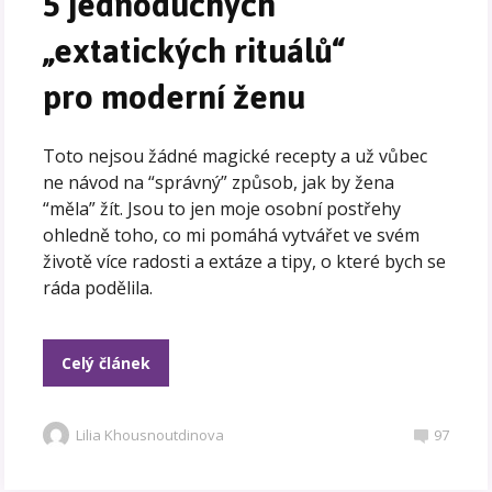
5 jednoduchých
„extatických rituálů“
pro moderní ženu
Toto nejsou žádné magické recepty a už vůbec
ne návod na “správný” způsob, jak by žena
“měla” žít. Jsou to jen moje osobní postřehy
ohledně toho, co mi pomáhá vytvářet ve svém
životě více radosti a extáze a tipy, o které bych se
ráda podělila.
Celý článek
Lilia Khousnoutdinova
97