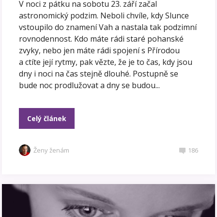
V noci z pátku na sobotu 23. září začal
astronomický podzim. Neboli chvíle, kdy Slunce
vstoupilo do znamení Vah a nastala tak podzimní
rovnodennost. Kdo máte rádi staré pohanské
zvyky, nebo jen máte rádi spojení s Přírodou
a ctíte její rytmy, pak vězte, že je to čas, kdy jsou
dny i noci na čas stejně dlouhé. Postupně se
bude noc prodlužovat a dny se budou...
Celý článek
Ženy ženám
186