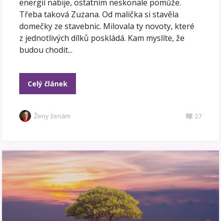
energií nabije, ostatním neskonale pomůže.
Třeba taková Zuzana. Od malička si stavěla
domečky ze stavebnic. Milovala ty novoty, které
z jednotlivých dílků poskládá. Kam myslíte, že
budou chodit...
Celý článek
Ženy ženám
27