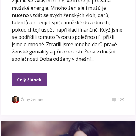
Žijeme ve zvláštní době, ve které je převaha
mužské energie. Mnoho žen ale i mužů je
nuceno vzdát se svých ženských vloh, darů,
talentů a rozvíjet spíše mužské dovednosti,
pokud chtějí uspět například finančně. Když jsme
se podřídili tomuto “vzoru společnosti”, přišli
jsme o mnohé. Ztratili jsme mnoho darů pravé
ženské geniality a přirozenosti. Žena v dnešní
společnosti Doba od ženy v dnešní...
Celý článek
Ženy ženám
129