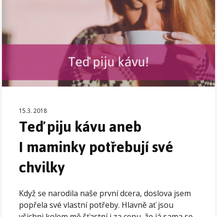
15.3. 2018
Teď piju kávu aneb
I maminky potřebují své
chvilky
Když se narodila naše první dcera, doslova jsem
popřela své vlastní potřeby. Hlavně ať jsou
všichni kolem mě šťastní i za cenu, že já sama se