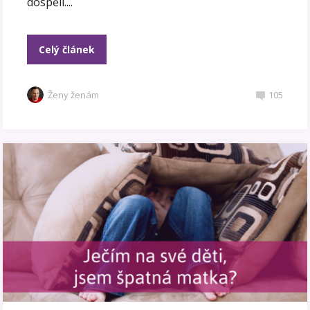
dospělí....
Celý článek
Ženy ženám
105