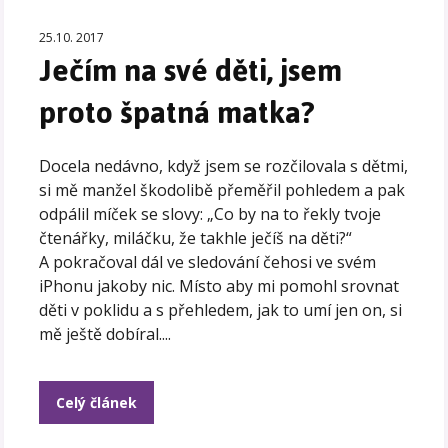
25.10. 2017
Ječím na své děti, jsem
proto špatná matka?
Docela nedávno, když jsem se rozčilovala s dětmi,
si mě manžel škodolibě přeměřil pohledem a pak
odpálil míček se slovy: „Co by na to řekly tvoje
čtenářky, miláčku, že takhle ječíš na děti?“
A pokračoval dál ve sledování čehosi ve svém
iPhonu jakoby nic. Místo aby mi pomohl srovnat
děti v poklidu a s přehledem, jak to umí jen on, si
mě ještě dobíral....
Celý článek