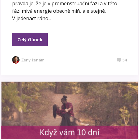
pravda je, že je v premenstruační fázi a v této
fázi mívá energie obecně míň, ale stejně.
V jedenáct ráno...
Celý článek
Ženy ženám
54