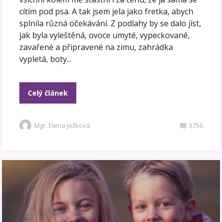
cítím pod psa. A tak jsem jela jako fretka, abych
splnila různá očekávání. Z podlahy by se dalo jíst,
jak byla vyleštěná, ovoce umyté, vypeckované,
zavařené a připravené na zimu, zahrádka
vypletá, boty...
Celý článek
Mgr. Elena Ježková
3756