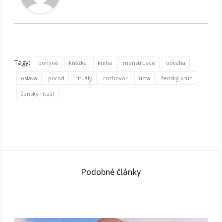
Tagy:
bohyně
kněžka
kniha
menstruace
odvaha
oslava
porod
rituály
rozhovor
úcta
ženský kruh
ženský rituál
Podobné články