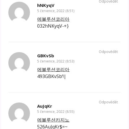
Odpovědět
hNKyqV
5 července, 2022 (8:51)
에볼루션코리아
032hNKyqV-+}
Odpovědět
GBKvSb
5 července, 2022 (8:53)
에볼루션코리아
493GBKvSb‘!|
Odpovědět
AuJqKr
5 července, 2022 (8:55)
에볼루션카지노
526AuJqKr$=~