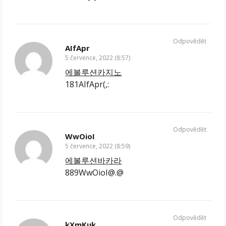
Odpovědět
AIfApr
5 července, 2022 (8:57)
에볼루션카지노
181AIfApr(,:
Odpovědět
WwOioI
5 července, 2022 (8:59)
에볼루션바카라
889WwOioI@.@
Odpovědět
kXmKuk