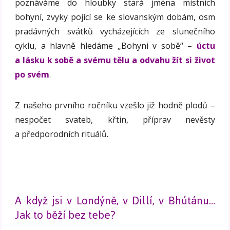
poznáváme do hloubky stará jména místních
bohyní, zvyky pojící se ke slovanským dobám, osm
pradávných svátků vycházejících ze slunečního
cyklu, a hlavně hledáme „Bohyni v sobě“ –
úctu
a lásku k sobě a svému tělu a odvahu žít si život
po svém
.
Z našeho prvního ročníku vzešlo již hodně plodů –
nespočet svateb, křtin, příprav nevěsty
a předporodních rituálů.
A když jsi v Londýně, v Dillí, v Bhútánu…
Jak to běží bez tebe?