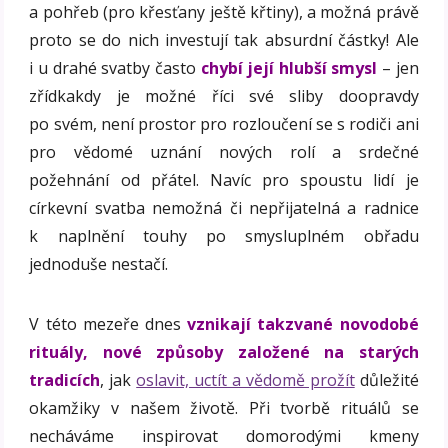
a pohřeb (pro křesťany ještě křtiny), a možná právě
proto se do nich investují tak absurdní částky! Ale
i u drahé svatby často
chybí její hlubší smysl
– jen
zřídkakdy je možné říci své sliby doopravdy
po svém, není prostor pro rozloučení se s rodiči ani
pro vědomé uznání nových rolí a srdečné
požehnání od přátel. Navíc pro spoustu lidí je
církevní svatba nemožná či nepřijatelná a radnice
k naplnění touhy po smysluplném obřadu
jednoduše nestačí.
V této mezeře dnes
vznikají takzvané novodobé
rituály, nové způsoby založené na starých
tradicích
, jak
oslavit, uctít a vědomě prožít
důležité
okamžiky v našem životě. Při tvorbě rituálů se
necháváme inspirovat domorodými kmeny