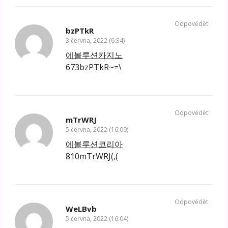
Odpovědět
bzPTkR
3 června, 2022 (6:34)
에볼루션카지노
673bzPTkR~=\
Odpovědět
mTrWRJ
5 června, 2022 (16:00)
에볼루션코리아
810mTrWRJ(‚(
Odpovědět
WeLBvb
5 června, 2022 (16:04)