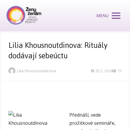
MENU
Lilia Khousnoutdinova: Rituály
dodávají sebeúctu
Lilia Khousnoutdinova
25.2. 2016
77
Přednáší, vede
prožitkové semináře,