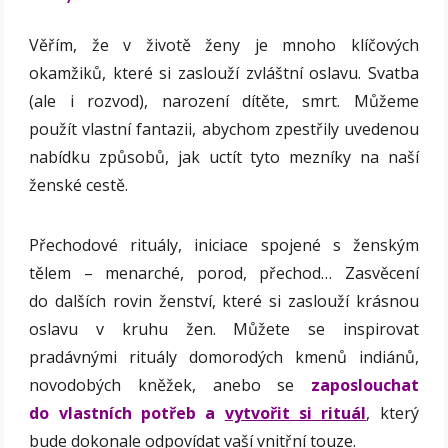
Věřím, že v životě ženy je mnoho klíčových
okamžiků, které si zaslouží zvláštní oslavu. Svatba
(ale i rozvod), narození dítěte, smrt. Můžeme
použít vlastní fantazii, abychom zpestřily uvedenou
nabídku způsobů, jak uctít tyto mezníky na naší
ženské cestě.
Přechodové rituály, iniciace spojené s ženským
tělem – menarché, porod, přechod… Zasvěcení
do dalších rovin ženství, které si zaslouží krásnou
oslavu v kruhu žen. Můžete se inspirovat
pradávnými rituály domorodých kmenů indiánů,
novodobých kněžek, anebo se
zaposlouchat
do vlastních potřeb a
vytvořit si rituál
, který
bude dokonale odpovídat vaší vnitřní touze.