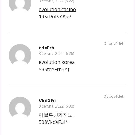
3 června, 2022 (6:22)
evolution casino
195rPoISY##/
Odpovědět
tdeFrh
3 června, 2022 (6:26)
evolution korea
535tdeFrh+^{
Odpovědět
VkdXFu
3 června, 2022 (6:30)
에볼루션카지노
508VkdXFu.!*