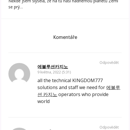
Někde jsem slyšela, že na tu naši nádhernou planetu Zemi
se prý…
Komentáře
Odpovědět
에볼루션카지노
9 května, 2022 (5:31)
all the technical KINGDOM777
solutions and staff we need for
에볼루
션 카지노
operators who provide
world
Odpovědět