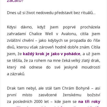
začalo?
Dnes už si život nedovedu představit bez rituálů…
Kdysi dávno, když jsem poprvé procházela
zahradami Chalice Well v Avalonu, citila jsem
zvláštní chvění – jako kdybych se propadla do říše
divů, kterou však zároveň hodně dobře znám. Cítila
jsem, že
každý krok je jako v pohádce
, a už jsem
se těšila, že za rohem na mne čeká velký zlatý drak,
který mě odnese do své jeskyně moudrosti
a zázraků.
Drak tam nebyl, ale stál tam Chrám Bohyně – asi
první místo zasvěcené ženskému božství
za posledních 2000 let – kde jsem se
na tři roky