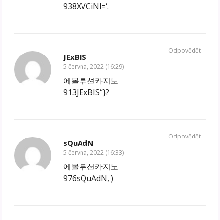
938XVCiNl=‘.
Odpovědět
JExBIS
5 června, 2022 (16:29)
에볼루션카지노
913JExBIS“}?
Odpovědět
sQuAdN
5 června, 2022 (16:33)
에볼루션카지노
976sQuAdN,`)