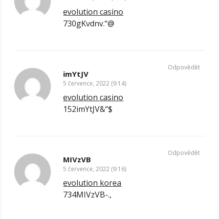
evolution casino
730gKvdnv.“@
Odpovědět
imYtJV
5 července, 2022 (9:14)
evolution casino
152imYtJV&“$
Odpovědět
MIVzVB
5 července, 2022 (9:16)
evolution korea
734MIVzVB-.,