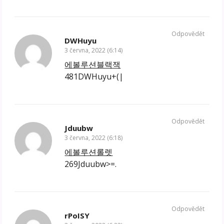
Odpovědět
DWHuyu
3 června, 2022 (6:14)
에볼루션블랙잭
481DWHuyu+(|
Odpovědět
Jduubw
3 června, 2022 (6:18)
에볼루션롤렛
269Jduubw>=.
Odpovědět
rPoISY