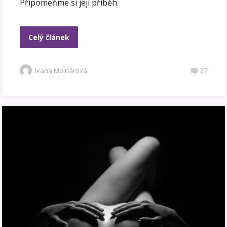
Připomeňme si její příběh.
Celý článek
Ivana Molnárová
27