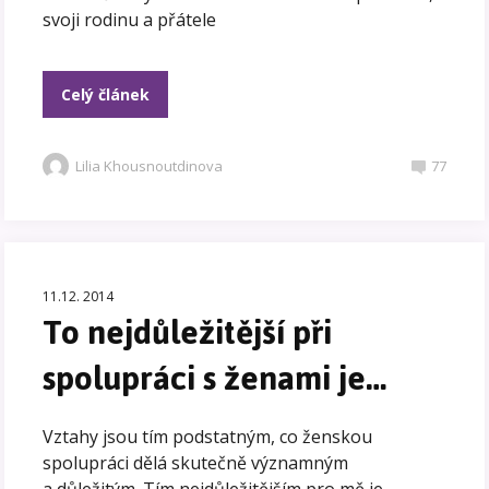
svoji rodinu a přátele
Celý článek
Lilia Khousnoutdinova
77
11.12. 2014
To nejdůležitější při
spolupráci s ženami je…
Vztahy jsou tím podstatným, co ženskou
spolupráci dělá skutečně významným
a důležitým. Tím nejdůležitějším pro mě je