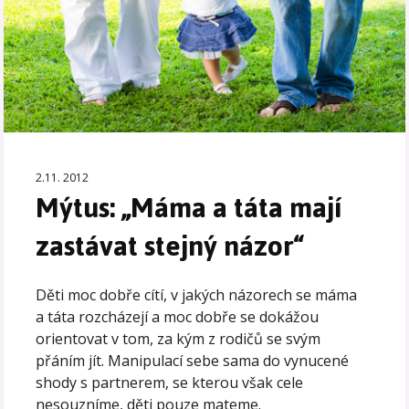
2.11. 2012
Mýtus: „Máma a táta mají
zastávat stejný názor“
Děti moc dobře cítí, v jakých názorech se máma
a táta rozcházejí a moc dobře se dokážou
orientovat v tom, za kým z rodičů se svým
přáním jít. Manipulací sebe sama do vynucené
shody s partnerem, se kterou však cele
nesouzníme, děti pouze mateme.