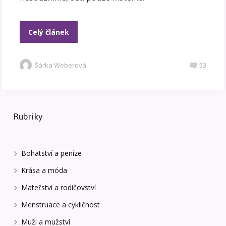
Celý článek
Šárka Weberová
53
Rubriky
Bohatství a peníze
Krása a móda
Mateřství a rodičovství
Menstruace a cykličnost
Muži a mužství