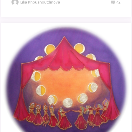
Lilia Khousnoutdinova
42