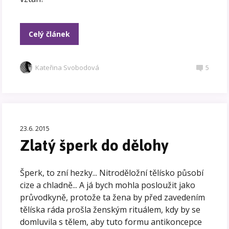
Celý článek
Kateřina Svobodová
5
23.6. 2015
Zlatý šperk do dělohy
Šperk, to zní hezky... Nitroděložní tělísko působí
cize a chladně... A já bych mohla posloužit jako
průvodkyně, protože ta žena by před zavedením
tělíska ráda prošla ženským rituálem, kdy by se
domluvila s tělem, aby tuto formu antikoncepce