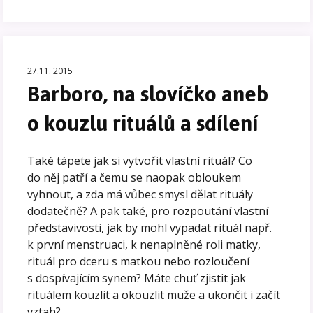
27.11. 2015
Barboro, na slovíčko aneb
o kouzlu rituálů a sdílení
Také tápete jak si vytvořit vlastní rituál? Co
do něj patří a čemu se naopak obloukem
vyhnout, a zda má vůbec smysl dělat rituály
dodatečně? A pak také, pro rozpoutání vlastní
představivosti, jak by mohl vypadat rituál např.
k první menstruaci, k nenaplněné roli matky,
rituál pro dceru s matkou nebo rozloučení
s dospívajícím synem? Máte chuť zjistit jak
rituálem kouzlit a okouzlit muže a ukončit i začít
vztah?