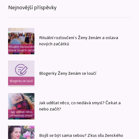
Nejnovější příspěvky
Rituální rozloučení s Ženy ženám a oslava
nových začátků
Blogerky Ženy ženám se loučí
Jak udělat něco, co nedává smysl? Čekat a
nebo začít?
Bojíš se být sama sebou? Zkus sílu ženského