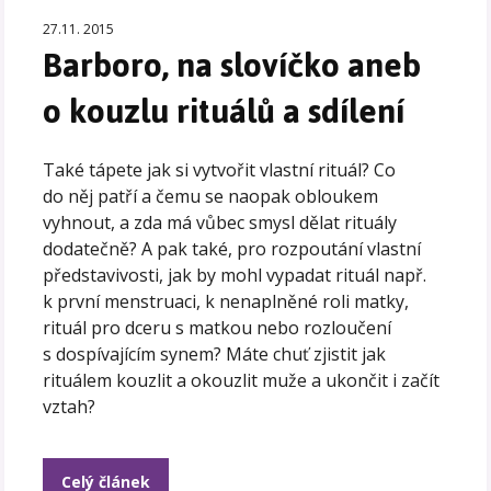
27.11. 2015
Barboro, na slovíčko aneb
o kouzlu rituálů a sdílení
Také tápete jak si vytvořit vlastní rituál? Co
do něj patří a čemu se naopak obloukem
vyhnout, a zda má vůbec smysl dělat rituály
dodatečně? A pak také, pro rozpoutání vlastní
představivosti, jak by mohl vypadat rituál např.
k první menstruaci, k nenaplněné roli matky,
rituál pro dceru s matkou nebo rozloučení
s dospívajícím synem? Máte chuť zjistit jak
rituálem kouzlit a okouzlit muže a ukončit i začít
vztah?
Celý článek