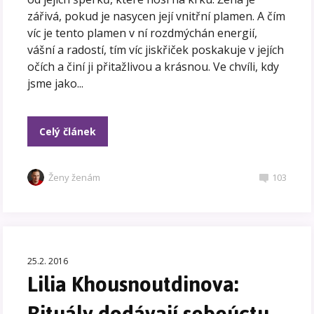
zářivá, pokud je nasycen její vnitřní plamen. A čím
víc je tento plamen v ní rozdmýchán energií,
vášní a radostí, tím víc jiskřiček poskakuje v jejích
očích a činí ji přitažlivou a krásnou. Ve chvíli, kdy
jsme jako...
Celý článek
Ženy ženám
103
25.2. 2016
Lilia Khousnoutdinova:
Rituály dodávají sebeúctu