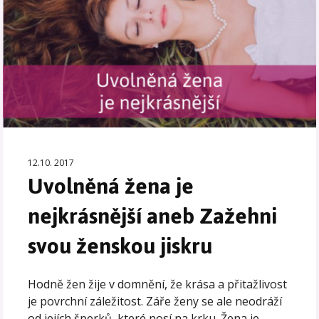
12.10. 2017
Uvolněná žena je
nejkrásnější aneb Zažehni
svou ženskou jiskru
Hodně žen žije v domnění, že krása a přitažlivost
je povrchní záležitost. Záře ženy se ale neodráží
od jejích šperků, které nosí na krku. Žena je