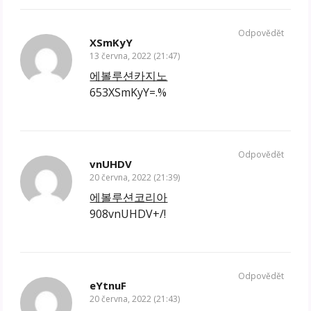
Odpovědět
XSmKyY
13 června, 2022 (21:47)
에볼루션카지노
653XSmKyY=.%
Odpovědět
vnUHDV
20 června, 2022 (21:39)
에볼루션코리아
908vnUHDV+/!
Odpovědět
eYtnuF
20 června, 2022 (21:43)