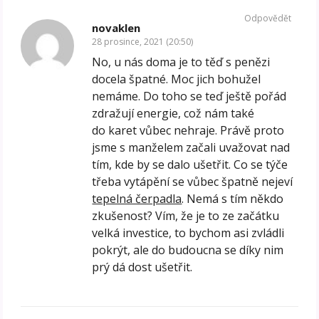
Odpovědět
novaklen
28 prosince, 2021 (20:50)
No, u nás doma je to těď s penězi
docela špatné. Moc jich bohužel
nemáme. Do toho se teď ještě pořád
zdražují energie, což nám také
do karet vůbec nehraje. Právě proto
jsme s manželem začali uvažovat nad
tím, kde by se dalo ušetřit. Co se týče
třeba vytápění se vůbec špatně nejeví
tepelná čerpadla
. Nemá s tím někdo
zkušenost? Vím, že je to ze začátku
velká investice, to bychom asi zvládli
pokrýt, ale do budoucna se díky nim
prý dá dost ušetřit.