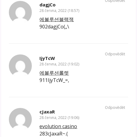
Odpovědět
dagjCo
28 června, 2022 (18:57)
에볼루션블랙잭
902dagjCo(„\
Odpovědět
IjyTcW
28 června, 2022 (19:02)
에볼루션롤렛
911IjyTcW_=,
Odpovědět
cJaxaR
28 června, 2022 (19:06)
evolution casino
283cJaxaR~.(