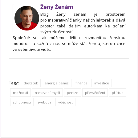
Ženy Ženám
Blog Ženy ženám je prostorem
pro inspirativní články našich lektorek a dává
prostor také dalším autorkám ke sdílení
svých zkušeností.
Společně se tak můžeme dělit o rozmanitou ženskou
moudrost a každá z nás se může stát ženou, kterou chce
ve svém životě vidět.
Tagy:
dostatek
energie peněz
finance
investice
možnosti
nastavení mysli
peníze
přesvědčení
přístup
schopnosti
svoboda
vděčnost