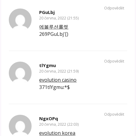
Odpovědět
PGuLbj
20 června, 2022 (21:55)
에볼루션롤렛
269PGuLbj'[)
Odpovědět
tlYgmu
20 června, 2022 (21:59)
evolution casino
371tlYgmu:*$
Odpovědět
NgxOPq
20 června, 2022 (22:03)
evolution korea