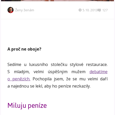
Ženy ženám
5.10. 2013
127
A proč ne oboje?
Sedíme u luxusního stolečku stylové restaurace.
S mladým, velmi úspěšným mužem
debatíme
o penězích.
Pochopila jsem, že se mu velmi daří
a najednou se lekl, aby ho peníze nezkazily.
Miluju peníze