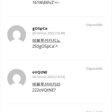
161WdXFvZ'<~
Odpovědět
gOSpCa
28 června, 2022 (18:49)
에볼루션카지노
250gOSpCa‘.^
Odpovědět
oVQtNE
28 června, 2022 (18:53)
에볼루션바카라
222oVQtNE?