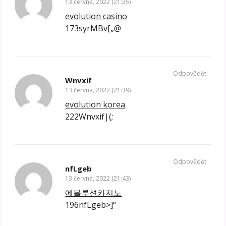
13 června, 2022 (21:35)
evolution casino
173syrMBv[„@
Odpovědět
Wnvxif
13 června, 2022 (21:39)
evolution korea
222Wnvxif|(;
Odpovědět
nfLgeb
13 června, 2022 (21:43)
에볼루션카지노
196nfLgeb>]“