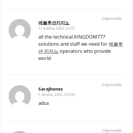
Odpovědět
에볼루션카지노
11 května, 2022 (3:57)
all the technical KINGDOM777
solutions and staff we need for
에볼루
션 카지노
operators who provide
world
Odpovědět
Sarajhones
7 června, 2022 (23:56)
adsa
Odpovědět