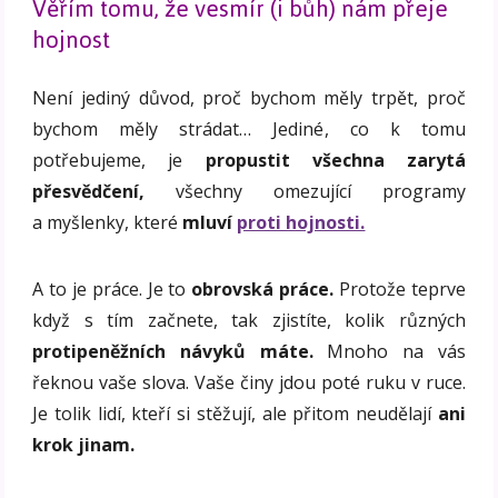
Věřím tomu, že vesmír (i bůh) nám přeje
hojnost
Není jediný důvod, proč bychom měly trpět, proč
bychom měly strádat… Jediné, co k tomu
potřebujeme, je
propustit všechna zarytá
přesvědčení,
všechny omezující programy
a myšlenky, které
mluví
proti hojnosti.
A to je práce. Je to
obrovská práce.
Protože teprve
když s tím začnete, tak zjistíte, kolik různých
protipeněžních návyků máte.
Mnoho na vás
řeknou vaše slova. Vaše činy jdou poté ruku v ruce.
Je tolik lidí, kteří si stěžují, ale přitom neudělají
ani
krok jinam.