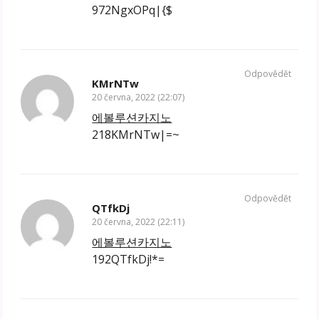
972NgxOPq|{$
Odpovědět
KMrNTw
20 června, 2022 (22:07)
에볼루션카지노
218KMrNTw|=~
Odpovědět
QTfkDj
20 června, 2022 (22:11)
에볼루션카지노
192QTfkDj!*=