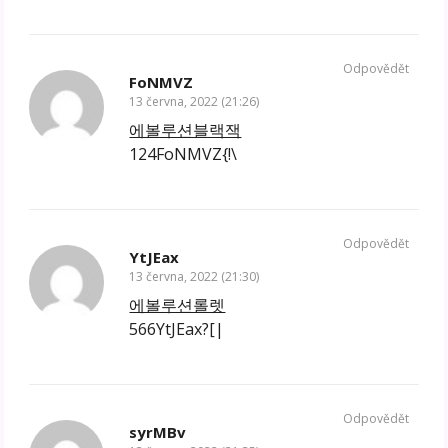
Odpovědět
FoNMVZ
13 června, 2022 (21:26)
에볼루션블랙잭
124FoNMVZ{!\
Odpovědět
YtJEax
13 června, 2022 (21:30)
에볼루션롤렛
566YtJEax?[|
Odpovědět
syrMBv