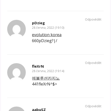
Odpovědět
pDzieg
28 června, 2022 (19:10)
evolution korea
660pDzieg?|/
Odpovědět
fleXrN
28 června, 2022 (19:14)
에볼루션카지노
441fleXrN^$>
Odpovědět
aabuSZ