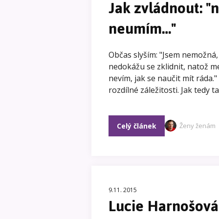
Jak zvládnout: "
neumím…"
Občas slyším: "Jsem nemožná,
nedokážu se zklidnit, natož med
nevím, jak se naučit mít ráda.
rozdílné záležitosti. Jak tedy
Celý článek
Ženy ženám
9.11. 2015
Lucie Harnošová: