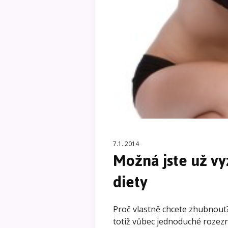
7.1. 2014
Možná jste už v
diety
Proč vlastně chcete zhubnout?
totiž vůbec jednoduché rozezn