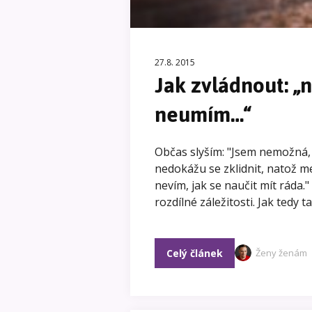
27.8. 2015
Jak zvládnout: „
neumím…“
Občas slyším: "Jsem nemožná,
nedokážu se zklidnit, natož med
nevím, jak se naučit mít ráda.
rozdílné záležitosti. Jak tedy
Celý článek
Ženy ženám