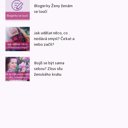
Blogerky Ženy ženám
se loučí
Jak udělat něco, co
nedává smysl? Čekat a
nebo začít?
Bojíš se být sama
sebou? Zkus sílu
ženského kruhu