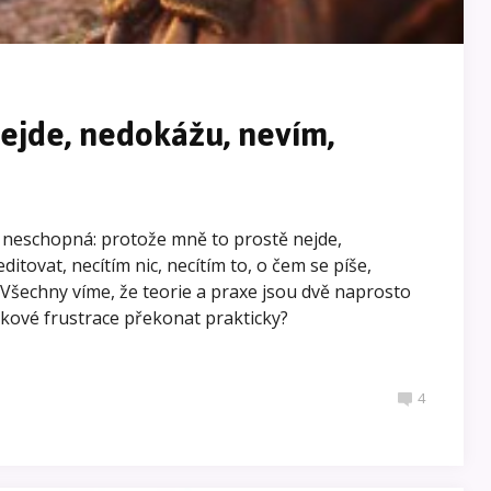
nejde, nedokážu, nevím,
 neschopná: protože mně to prostě nejde,
itovat, necítím nic, necítím to, o čem se píše,
" Všechny víme, že teorie a praxe jsou dvě naprosto
 takové frustrace překonat prakticky?
4