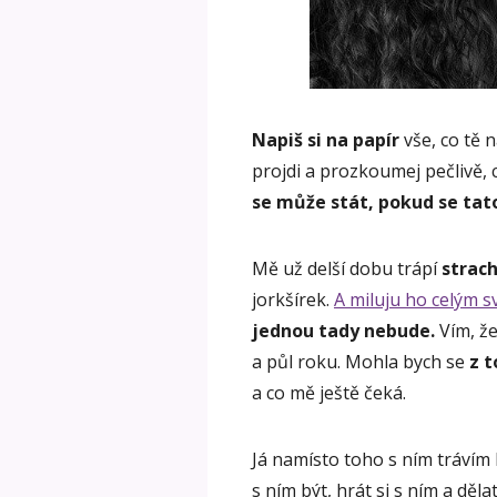
Napiš si na papír
vše, co tě 
projdi a prozkoumej pečlivě, 
se může stát, pokud se tat
Mě už delší dobu trápí
strac
jorkšírek.
A miluju ho celým 
jednou tady nebude.
Vím, že
a půl roku. Mohla bych se
z t
a co mě ještě čeká.
Já namísto toho s ním trávím 
s ním být, hrát si s ním a děl