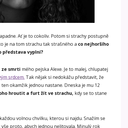
napadne. Ať je to cokoliv. Potom si strachy postupně
co je na tom strachu tak strašného a
co nejhoršího
o představa vyplní?
h ze smrti
mého pejska Alexe. Je to malej, chlupatej
svým srdcem.
Tak nějak si nedokážu představit, že
 ten okamžik jednou nastane. Dneska je mu 12
oho hroutit a furt žít ve strachu,
kdy se to stane
každou volnou chvilku, kterou si najdu. Snažím se
at vše proto, abych jednou nelitovala. Minulý rok