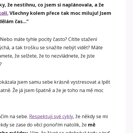
, že nestihnu, co jsem si naplánovala, a že
olí.
Všechny kolem přece tak moc miluju! Jsem
udělám čas…“
 Nebo máte tyhle pocity často? Cítíte stažení
chá, a tak trošku se snažíte nebýt vidět? Máte
amete, že selžete, že to nezvládnete, že jste
?
kázala jsem samu sebe krásně vystresovat a lpět
atně. Že já jsem špatně a že je toho na mě moc
čím na sebe.
Respektuji své cykly
, že někdy se mi
kdy se zase do věcí ponořím natolik, že
mě
oho zvládnu.
Vím, že život se odehrává tady a teď