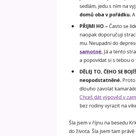
sedlám, jedu s ním na vyj
domů oba v pořádku.
A 
PŘIJMI HO –
Často se lid
naopak doporučuji strac
mu. Neupadni do deprese,
samotné.
Já a tento str
a popovídat si s tebou o 
DĚLEJ TO, ČEHO SE BOJÍ
neopodstatněné.
Prot
dlouho zavolat kamarádce
Chceš dát výpověď v zamě
bez rodiny vyrazit na ví
Šla jsem v říjnu na besedu K
do života. Šla jsem tam právě