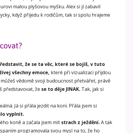
rovi malou plyšovou myšku. Alex si jí zabavil
dycky, když přijedu k rodičům, tak si spolu hrajeme
acovat?
ředstavit, že se ta věc, které se bojíš, v tuto
ožívej všechny emoce,
které při vizualizaci přijdou
o můžeš vědomě svoji budoucnost přetvářet, právě
eš představovat, že
se to děje JINAK.
Tak, jak si
lná. Já si přála jezdit na koni. Přála jsem si
lo vyplnit.
vého koně a začala jsem mít
strach z ježdění.
A tak
d spaním programovala svou mysl na to, že ho