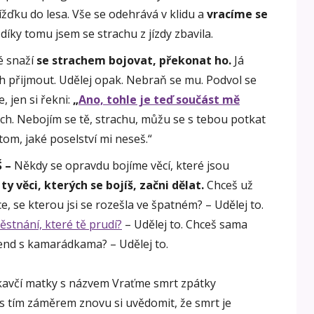
ížďku do lesa. Vše se odehrává v klidu a
vracíme se
díky tomu jsem se strachu z jízdy zbavila.
é snaží
se strachem bojovat, překonat ho.
Já
h přijmout. Udělej opak. Nebraň se mu. Podvol se
 jen si řekni:
„
Ano, tohle je teď součást mě
ach. Nebojím se tě, strachu, můžu se s tebou potkat
tom, jaké poselství mi neseš.“
Š
–
Někdy se opravdu bojíme věcí, které jsou
o
ty věci, kterých se bojíš, začni dělat.
Chceš už
, se kterou jsi se rozešla ve špatném? – Udělej to.
stnání, které tě prudí?
– Udělej to. Chceš sama
kend s kamarádkama? – Udělej to.
rkavčí matky s názvem Vraťme smrt zpátky
 s tím záměrem znovu si uvědomit, že smrt je