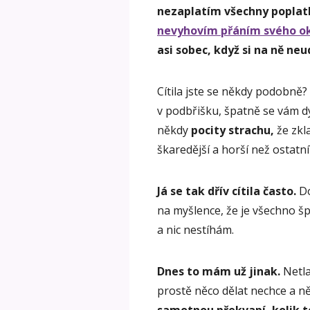
nezaplatím všechny poplatky
nevyhovím přáním svého ok
asi sobec, když si na ně ne
Cítila jste se někdy podobně?
v podbřišku, špatně se vám dý
někdy
pocity strachu,
že zkl
škaredější a horší než ostatní
Já se tak dřív cítila často.
Do
na myšlence, že je všechno šp
a nic nestíhám.
Dnes to mám už jinak.
Netla
prostě něco dělat nechce a ně
samotnou překvapí, kolik t