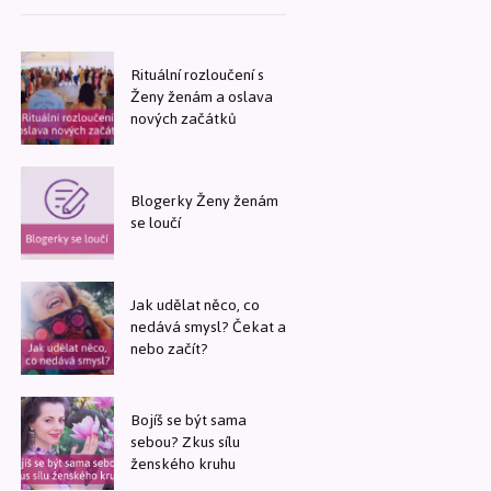
Rituální rozloučení s
Ženy ženám a oslava
nových začátků
Blogerky Ženy ženám
se loučí
Jak udělat něco, co
nedává smysl? Čekat a
nebo začít?
Bojíš se být sama
sebou? Zkus sílu
ženského kruhu