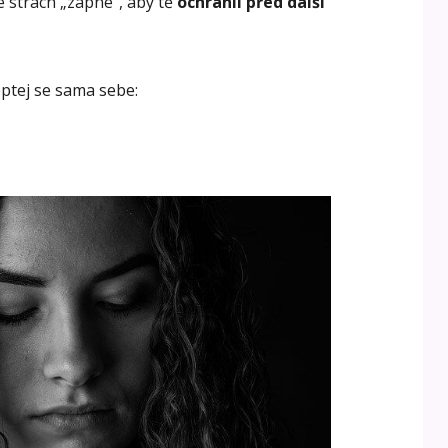
 strach „zapne“, aby tě
ochránil před další
zeptej se sama sebe: