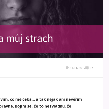
24.11. 2017
36
evím, co mě čeká… a tak nějak ani nevěřím
správné. Bojím se, že to nezvládnu, že