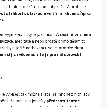
je, jak tento konkrétní moment prožiji. A proto se
vot s lehkostí, s láskou a vnitřním klidem.
Žije se
ěji.
sem výjimkou. Taky nějaké mám.
A snažím se s nimi
ualizace, meditace a nebo prostě přímo dělám to,
trachy si ještě nechávám u sebe, protože zkrátka
sem si jich vědomá, a to je pro mě obrovská
?
 je vypíšeš, tak možná zjistíš, že mnohé z nich jsou
ěné. Že tam jsou jen díky
předchozí špatné