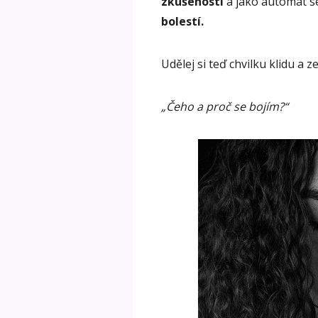
zkušenosti
a jako automat se
bolestí.
Udělej si teď chvilku klidu a 
„Čeho a proč se bojím?“