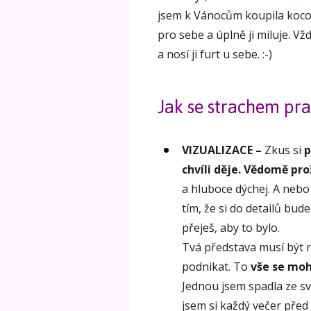
jsem k Vánocům koupila kocou
pro sebe a úplně ji miluje. Vž
a nosí ji furt u sebe. :-)
Jak se strachem pr
VIZUALIZACE
–
Zkus si
p
chvíli děje. Vědomě pr
a hluboce dýchej. A neb
tím, že si do detailů bud
přeješ, aby to bylo.
Tvá představa musí být reá
podnikat. To
vše se moh
Jednou jsem spadla ze s
jsem si každý večer pře