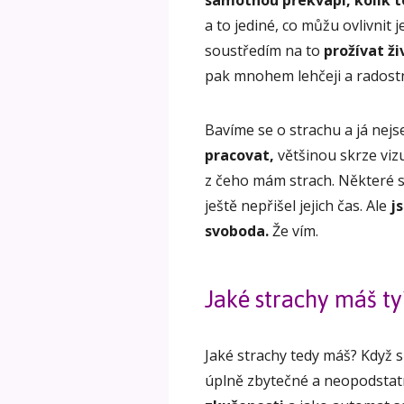
a to jediné, co můžu ovlivnit 
soustředím na to
prožívat ži
pak mnohem lehčeji a radostn
Bavíme se o strachu a já nej
pracovat,
většinou skrze viz
z čeho mám strach. Některé s
ještě nepřišel jejich čas. Ale
j
svoboda.
Že vím.
Jaké strachy máš ty
Jaké strachy tedy máš? Když si
úplně zbytečné a neopodstatn