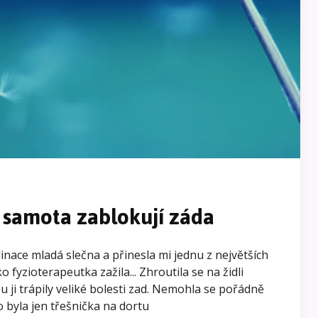
 samota zablokují záda
inace mladá slečna a přinesla mi jednu z největších
o fyzioterapeutka zažila... Zhroutila se na židli
bu ji trápily veliké bolesti zad. Nemohla se pořádně
o byla jen třešnička na dortu