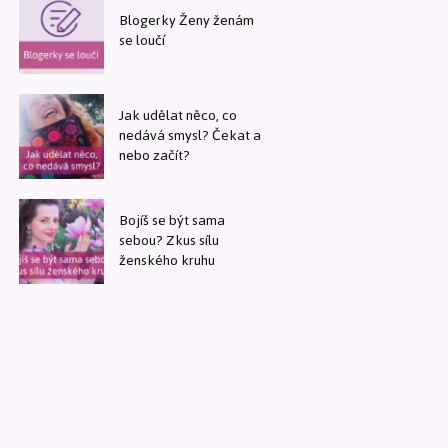
Blogerky Ženy ženám
se loučí
Jak udělat něco, co
nedává smysl? Čekat a
nebo začít?
Bojíš se být sama
sebou? Zkus sílu
ženského kruhu