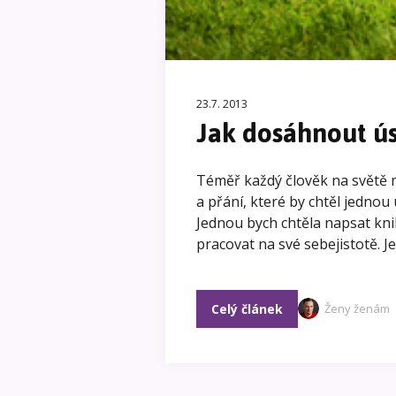
23.7. 2013
Jak dosáhnout ú
Téměř každý člověk na světě
a přání, které by chtěl jednou 
Jednou bych chtěla napsat kn
pracovat na své sebejistotě.
Celý článek
Ženy ženám