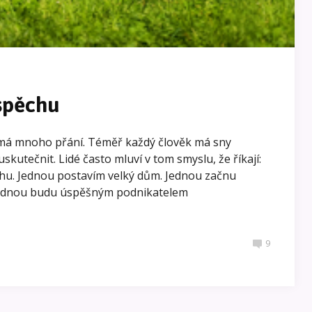
spěchu
 má mnoho přání. Téměř každý člověk má sny
uskutečnit. Lidé často mluví v tom smyslu, že říkají:
ihu. Jednou postavím velký dům. Jednou začnu
 Jednou budu úspěšným podnikatelem
9