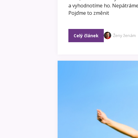
a vyhodnotíme ho. Nepátráme 
Pojďme to změnit
Celý článek
Ženy ženám