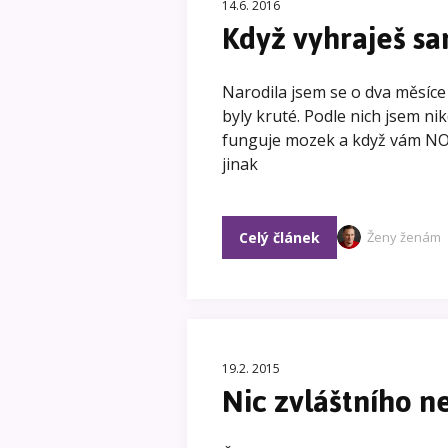
14.6. 2016
Když vyhraješ s
Narodila jsem se o dva měsíc
byly kruté. Podle nich jsem n
funguje mozek a když vám NO
jinak
Celý článek
Ženy ženám
19.2. 2015
Nic zvláštního 