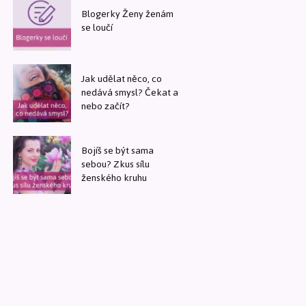
Blogerky Ženy ženám
se loučí
Jak udělat něco, co
nedává smysl? Čekat a
nebo začít?
Bojíš se být sama
sebou? Zkus sílu
ženského kruhu