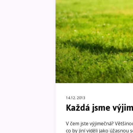
14.12. 2013
Každá jsme výji
V čem jste výjimečná? Většinou
co by jiní viděli jako úžasno