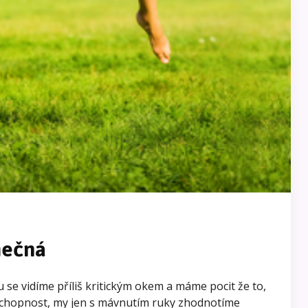
mečná
 se vidíme příliš kritickým okem a máme pocit že to,
u schopnost, my jen s mávnutím ruky zhodnotíme