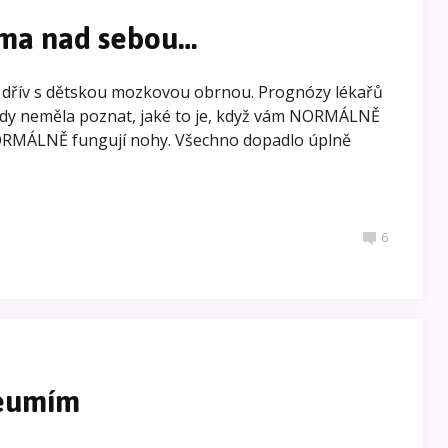
ama nad sebou…
e dřív s dětskou mozkovou obrnou. Prognózy lékařů
ikdy neměla poznat, jaké to je, když vám NORMÁLNĚ
RMÁLNĚ fungují nohy. Všechno dopadlo úplně
6
neumím