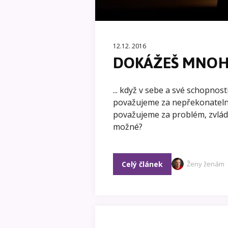
12.12. 2016
DOKÁŽEŠ MNOH
... když v sebe a své schopnost
považujeme za nepřekonatelno
považujeme za problém, zvládá 
možné?
Celý článek
Ženy ženám