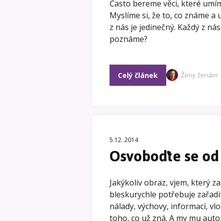
Často bereme věci, které umí
Myslíme si, že to, co známe a 
z nás je jedinečný. Každý z nás
poznáme?
Celý článek
Ženy ženám
5.12. 2014
Osvoboďte se od 
Jakýkoliv obraz, vjem, který 
bleskurychle potřebuje zařadi
nálady, výchovy, informací, vlo
toho, co už zná. A my mu au