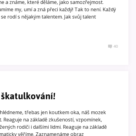
me a známe, které děláme, jako samozřejmost.
umíme my, umí a zná přeci každý! Tak to není. Každý
 se rodí s nějakým talentem. Jak svůj talent
40
škatulkování!
zahlédneme, třebas jen koutkem oka, náš mozek
t. Reaguje na základě zkušeností, vzpomínek,
žených rodiči i dalšími lidmi. Reaguje na základě
tomaticky věříme. Zaznamenáme obraz