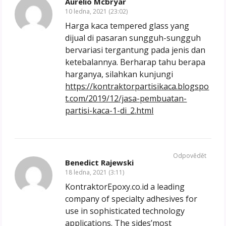
Aurelio Mcbryar
10 ledna, 2021 (23:02)
Harga kaca tempered glass yang
dijual di pasaran sungguh-sungguh
bervariasi tergantung pada jenis dan
ketebalannya. Berharap tahu berapa
harganya, silahkan kunjungi
https://kontraktorpartisikaca.blogspo
t.com/2019/12/jasa-pembuatan-
partisi-kaca-1-di_2.html
Odpovědět
Benedict Rajewski
18 ledna, 2021 (3:11)
KontraktorEpoxy.co.id a leading
company of specialty adhesives for
use in sophisticated technology
applications. The sides’most