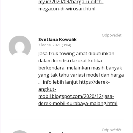
my.id/2020/09/harga-u-ditch-
megacon-di-wirosari.html
Odpovědět
Svetlana Kowalik
7 ledna, 2021 (3:04)
Jasa truk towing amat dibutuhkan
dalam kondisi darurat ketika
berkendara, melainkan masih banyak
yang tak tahu variasi model dan harga
… info lebih lanjut
https://derek-
angkut-
mobil.blogspot.com/2020/12/jasa-
derek-mobil-surabaya-malang.html
Odpovědět