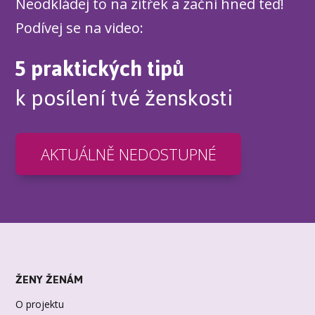
Neodkládej to na zítřek a začni hned teď!
Podívej se na video:
5 praktických tipů
k posílení tvé ženskosti
AKTUÁLNĚ NEDOSTUPNÉ
ŽENY ŽENÁM
O projektu