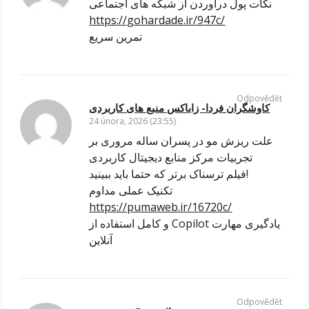
نکات پول درآوردن از شبکه های اجتماعی
https://gohardade.ir/947c/
تمرین سریع
Odpovědět
کاوشگران فردا- زاباکس منبع های کاربردی
24 února, 2026 (23:55)
علت ریزش مو در پسران ساله مروری بر
تجربیات مرکز منابع دیجیتال کاربردی
فیلم ترسناک برتر که حتما باید ببینید!
تکنیک عملی مداوم
https://pumaweb.ir/16720c/
و کامل استفاده از Copilot یادگیری مهارت
آنلاین
Odpovědět