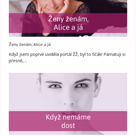
Ženy ženám, Alice a já
Když jsem poprvé uviděla portál ŽŽ, byl to fičák! Pamatuji si
přesně,…