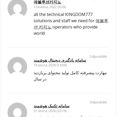
에볼루션카지노
10 května, 2022 (8:39)
all the technical KINGDOM777
solutions and staff we need for
에볼루
션 카지노
operators who provide
world
Odpovědět
سامانه یادگیری دیجیتال هوشمند
16 února, 2026 (14:09)
مهارت پیشرفته کامل تولید محتوای پربازدید
در سال
Odpovědět
سامانه تکنیک هوشمند
21 února, 2026 (23:16)